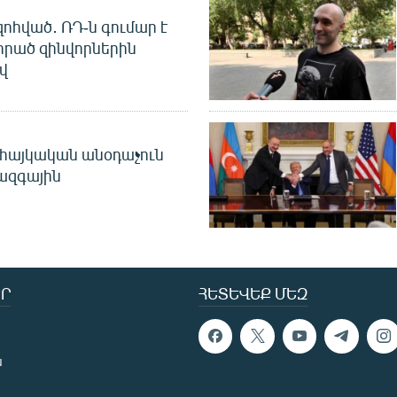
զոհված․ ՌԴ-ն գումար է
որած զինվորներին
վ
 հայկական անօդաչուն
ջազգային
Ր
ՀԵՏԵՎԵՔ ՄԵԶ
ն