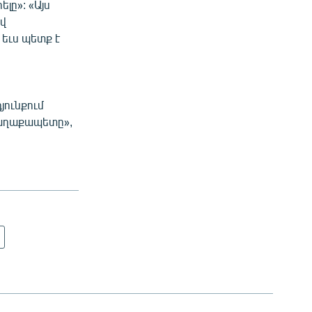
լը»: «Այս
ավ
 եւս պետք է
յունքում
 քաղաքապետը»,