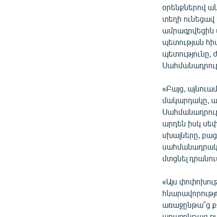
օրենքներով ա
տեղի ունեցավ
ամրագրվեցին 
պետության հիմ
պետությունը, 
Սահմանադրութ
«Բայց, այնու
մակարդակը, ա
Սահմանադրութ
արդեն իսկ սեփ
սխալները, բա
սահմանադրակա
մտցնել դրանում
«Այս փոփոխու
հնարավորությ
առաջընթա՞ց ք
առաջընթաց քա