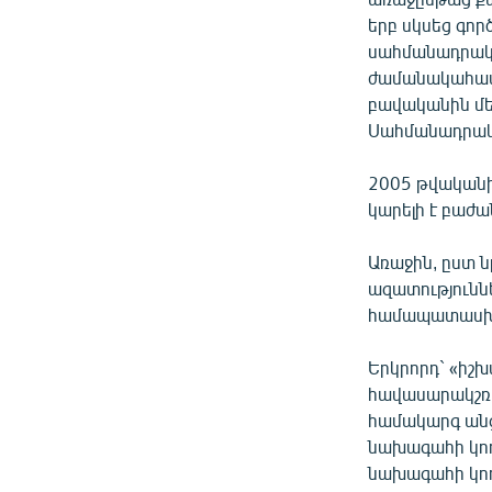
երբ սկսեց գո
սահմանադրական
ժամանակահատվ
բավականին մեծ
Սահմանադրակ
2005 թվականի
կարելի է բաժա
Առաջին, ըստ ն
ազատություննե
համապատասխան
Երկրորդ` «իշ
հավասարակշռվ
համակարգ անցո
նախագահի կող
նախագահի կող