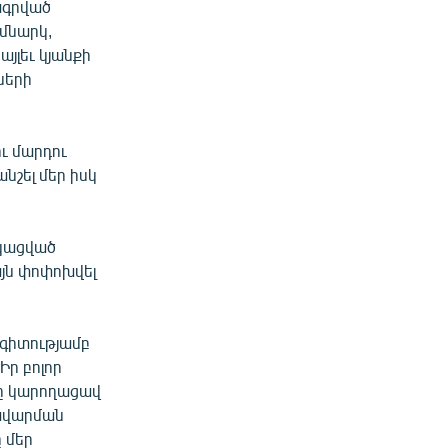
ագրված
իմնարկ,
այլեւ կյանքի
ների
ու մարդու
նշել մեր իսկ
ցկացված
յն փոփոխվել
գիտությամբ
Իր բոլոր
նը կարողացավ
ռավարման
 մեր