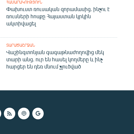
ՀԱՍԱՐԱԿՈՒԹՅՈՒՆ
Փախուստ ռուսական զորամասից. ինչու է
ռուսների հոսքը Հայաստան կրկին
ակտիվացել
ՏԱՐԱԾԱՇՐՋԱՆ
Վաշինգտոնյան գագաթնաժողովից մեկ
տարի անց. ուր են հասել կողմերը և ինչ
հարցեր են դեռ մնում չլուծված