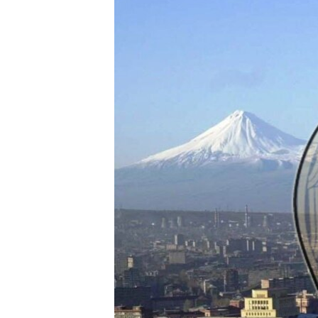
ՄԻՋԱԶԳԱՅԻՆ
ՄՇԱԿՈՒՅԹ
ՍՊՈՐՏ
ՄԵԿՆԱԲԱՆՈՒԹՅՈՒՆ
ՏՏ ԵՒ ԻՆՏԵՐՆԵՏ
ԿՈՐՈՆԱՎԻՐՈՒՍ
ԱՐԽԻՎ
ՏԵՍԱՆՅՈՒԹԵՐ
ԲԱՆԱՎԵՃ
ՁԳՏԵԼՈՎ ԼԱՎԱԳՈՒՅՆԻՆ
ՓՈԴՔԱՍԹ