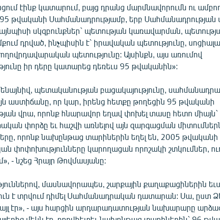
նցում էինք կատարում, բայց դրանց մարմնավորումն ու ամբ
 95 թվականի Սահմանադրությամբ, երբ Սահմանադրության
այնպիսի սկզբունքներ` պետության կառավարման, պետությ
քում դրված, ինչպիսին է` իրավական պետությունը, սոցիալ
ժողովրդավարական պետությունը: Այսինքն, այս առումով
յունը իր դերը կատարեց դեռեւս 95 թվականին»:
ամենայնիվ, պետականության բացակայությունը, սահմանադրա
յն աստիճանը, որ կար, իրենց հետքը թողեցին 95 թվականի
յան վրա, որոնք հնարավոր եղավ փոխել տասը հետո միայն` 
ական փորձը եւ հաշվի առնելով այն զարգացման միտումներն
ցերը, որոնք նախընթաց տարիներին եղել են, 2005 թվականի
ն փոփոխությունները կարողացան որոշակի շտկումներ, ու
», - նշեց Հրայր Թովմասյանը:
թյուններով, մասնավորապես, շարքային քաղաքացիներին եւ
ուն է տրվում դիմել Սահմանադրական դատարան: Սա, ըստ Ձ
այլ էր», - այս հարցին արդարադատության նախարարը արձագ
յլերից մեկն էր, որովհետեւ նախընթաց տարիներին` 96 թվ