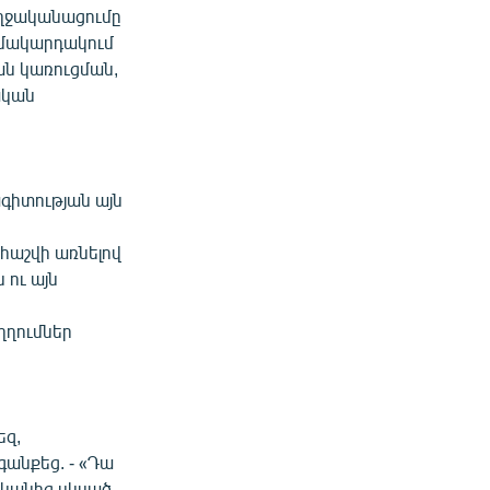
ողջականացումը
 մակարդակում
ան կառուցման,
ական
գիտության այն
հաշվի առնելով
 ու այն
ղղումներ
ս
եզ,
անքեց. - «Դա
ականից սկսած,