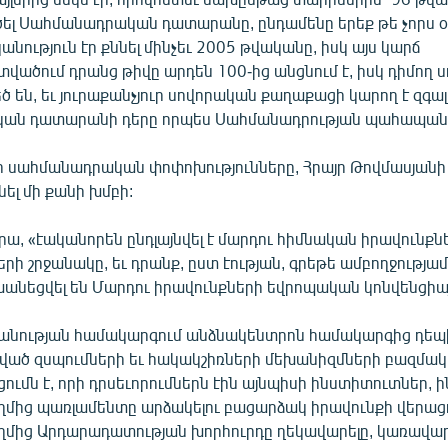
րծել Սահմանադրական դատարանը, ընդամենը երեք թե չորս 
ություն էր քննել մինչեւ 2005 թվականը, իսկ այս կարճ
ածում դրանց թիվը արդեն 100-ից անցնում է, իսկ դիմող ս
 են, եւ յուրաքանչյուր սովորական քաղաքացի կարող է զգալ
ան դատարանի դերը որպես Սահմանադրության պահապան
 սահմանադրական փոփոխությունները, Հրայր Թովմասյանի
նել մի քանի խմբի:
րա, «էականորեն ընդլայնվել է մարդու հիմնական իրավունքնե
րի շրջանակը, եւ դրանք, ըստ էության, գրեթե ամբողջությա
եցվել են Մարդու իրավունքների եվրոպական կոնվենցիայ
խանության համակարգում անձնակենտրոն համակարգից դեպ
ած զսպումների եւ հակակշիռների մեխանիզմների բազմակ
ւմն է, որի դրսեւորումներն էին այնպիսի ինստիտուտներ, ի
մից պառլամենտը արձակելու բացարձակ իրավունքի վերացո
մից Արդարադատության խորհուրդը ղեկավարելը, կառավար