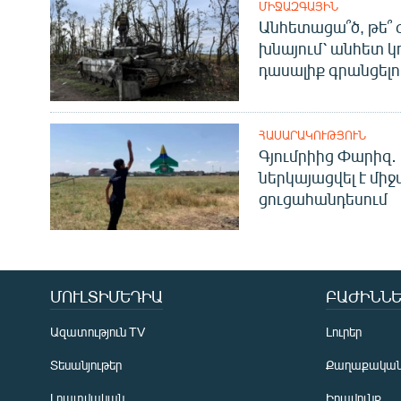
ՄԻՋԱԶԳԱՅԻՆ
Անհետացա՞ծ, թե՞ 
խնայում՝ անհետ կ
դասալիք գրանցելո
ՀԱՍԱՐԱԿՈՒԹՅՈՒՆ
Գյումրիից Փարիզ․
ներկայացվել է մի
ցուցահանդեսում
ՄՈՒԼՏԻՄԵԴԻԱ
ԲԱԺԻՆՆԵ
Ազատություն TV
Լուրեր
Տեսանյութեր
Քաղաքակա
Լրատվական
Իրավունք