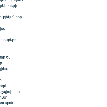
օրենքների
ուբյեկտները
ի»:
 խոսքերով,
րի եւ
մբ
ին»:
ի
ողմ
նչպիսին են
ւմը,
ության