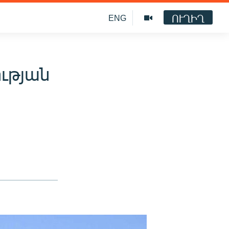
ՈՒՂԻՂ
ENG
ւթյան