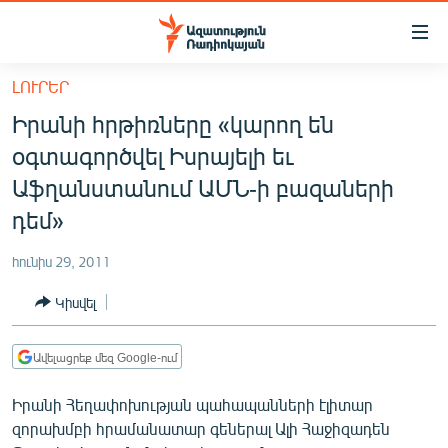
Մատչելիության
հղումներ
Անցնել
ԼՈՒՐԵՐ
հիմնական
ԱԶԱՏՈՒԹՅՈՒՆ TV
Իրանի հրթիռները «կարող են
բովանդակությանը
ՀԱՅԱՍՏԱՆ
Անցնել
օգտագործվել Իսրայելի եւ
հիմնական
ՔԱՂԱՔԱԿԱՆ
Աֆղանստանում ԱՄՆ-ի բազաների
մենյուին
ԸՆՏՐՈՒԹՅՈՒՆՆԵՐ 2026
դեմ»
Որոնում
ԻՐԱՎՈՒՆՔ
հունիս 29, 2011
ՀԱՍԱՐԱԿՈՒԹՅՈՒՆ
Կիսվել
ՏՆՏԵՍՈՒԹՅՈՒՆ
ՂԱՐԱԲԱՂ
Ավելացրեք մեզ Google-ում
ՊԱՏԵՐԱԶՄԻ 6 ՇԱԲԱԹՆԵՐԸ
Իրանի Հեղափոխության պահապանների էլիտար
զորախմբի հրամանատար գեներալ Ալի Հաջիզադեն
ՏԱՐԱԾԱՇՐՋԱՆ