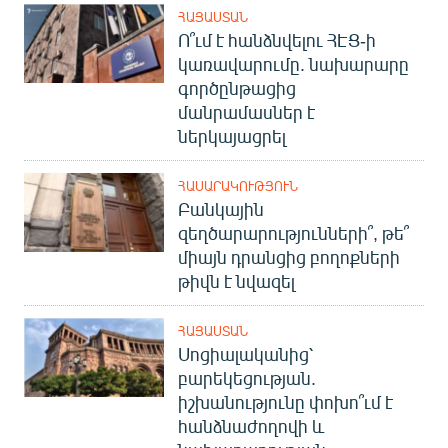
English
ՀԱՅԱՍՏԱՆ
Ո՞ւմ է հանձնվելու ՀԷՑ-ի
Русский
կառավարումը. նախարարը
գործընթացից
ՀԵՏԵՎԵՔ ՄԵԶ
մանրամասներ է
ներկայացրել
ՀԱՍԱՐԱԿՈՒԹՅՈՒՆ
Բանկային
զեղծարարությունների՞, թե՞
«Ազատության» բոլոր կայքերը
միայն դրանցից բողոքների
թիվն է նվազել
ՀԱՅԱՍՏԱՆ
Սոցիալականից՝
բարեկեցության.
իշխանությունը փոխո՞ւմ է
հանձնաժողովի և