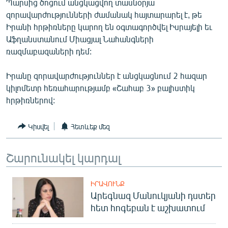
Պարսից ծոցում անցկացվող տասնօրյա
ՄԻՋԱԶԳԱՅԻՆ
զորավարժությունների ժամանակ հայտարարել է, թե
Իրանի հրթիռները կարող են օգտագործվել Իսրայելի եւ
ՄՇԱԿՈՒՅԹ
Աֆղանստանում Միացյալ Նահանգների
ՍՊՈՐՏ
ռազմաբազաների դեմ:
ՄԵԿՆԱԲԱՆՈՒԹՅՈՒՆ
Իրանը զորավարժություններ է անցկացնում 2 հազար
ՏՏ ԵՒ ԻՆՏԵՐՆԵՏ
կիլոմետր հեռահարությամբ «Շահաբ 3» բալիստիկ
հրթիռներով:
ԿՈՐՈՆԱՎԻՐՈՒՍ
ԱՐԽԻՎ
Կիսվել
Հետևեք մեզ
ՏԵՍԱՆՅՈՒԹԵՐ
Շարունակել կարդալ
ԲԱՆԱՎԵՃ
ՁԳՏԵԼՈՎ ԼԱՎԱԳՈՒՅՆԻՆ
ԻՐԱՎՈՒՆՔ
ՓՈԴՔԱՍԹ
Արեգնազ Մանուկյանի դստեր
հետ հոգեբան է աշխատում
Հայերեն