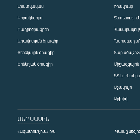
Լրատվական
Իրավունք
Կիրակնօրյա
Տնտեսությու
Ռադիոծրագրեր
Հասարակութ
Առավոտյան ծրագիր
Ղարաբաղյան
Ցերեկային ծրագիր
Տարածաշրջ
Հայերեն
Երեկոյան ծրագիր
Միջազգային
English
ՏՏ և Ինտեր
Русский
Մշակույթ
ՀԵՏԵՎԵՔ ՄԵԶ
Արխիվ
ՄԵՐ ՄԱՍԻՆ
«Ազատություն» ռ/կ
Կապը մեզ հ
«Ազատության» բոլոր կայքերը