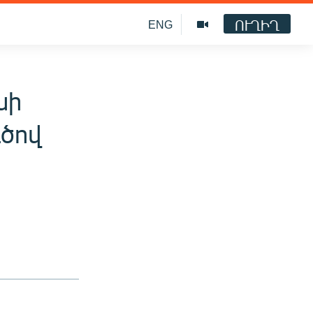
ՈՒՂԻՂ
ENG
նի
ծով