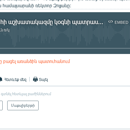
 համալսարանի ռեկտոր Զոլյանը:
Նախագահի աշխատակազմը կօգնի պատրաստել հանրային կապերի գծով մասնագետներ
EMBED
ն ռ/կ
No media source currently available
ը բացել առանձին պատուհանում
EMBED
Հետևեք մեզ
Տպել
 գտնել հետևյալ բաժիններում
Մաքսլիբերթի