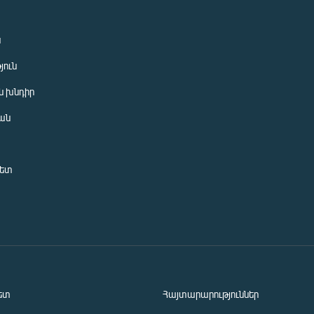
ն
յուն
 խնդիր
ան
նետ
ետ
Հայտարարություններ