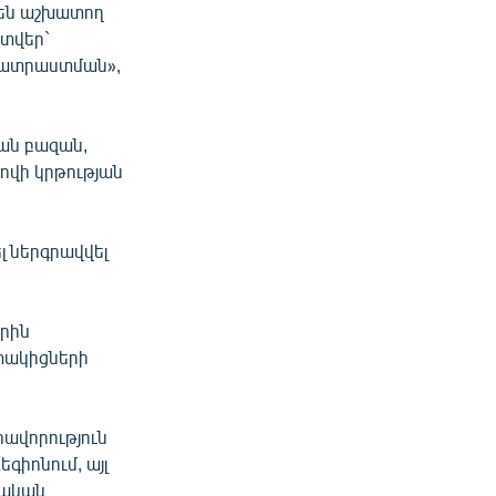
րեն աշխատող
տվեր`
պատրաստման»,
ան բազան,
ովի կրթության
լ ներգրավվել
որին
ատակիցների
րավորություն
գիոնում, այլ
տական