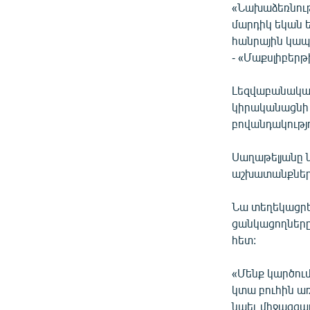
«Նախաձեռնութ
մարդիկ եկան 
հանրային կապ
- «Մաքսլիբերթ
Լեզվաբանակա
կիրականացնի 
բովանդակությո
Սաղաթելյանը ն
աշխատանքներ
Նա տեղեկացրեց
ցանկացողները
հետ:
«Մենք կարծում
կտա բուհին առ
նաեւ միջազգա