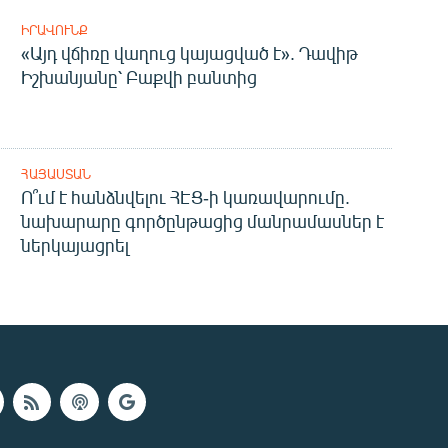
ԻՐԱՎՈՒՆՔ
«Այդ վճիռը վաղուց կայացված է». Դավիթ
Իշխանյանը՝ Բաքվի բանտից
ՀԱՅԱՍՏԱՆ
Ո՞ւմ է հանձնվելու ՀԷՑ-ի կառավարումը.
նախարարը գործընթացից մանրամասներ է
ներկայացրել