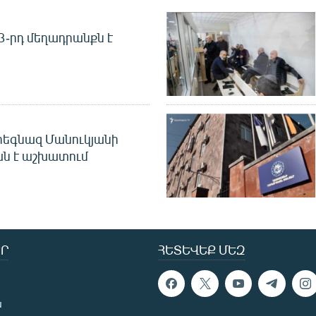
 3-րդ մեղադրանքն է
եգնազ Մանուկյանի
ան է աշխատում
Ր
ՀԵՏԵՎԵՔ ՄԵԶ
ն