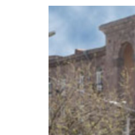
ՄԻՋԱԶԳԱՅԻՆ
ՄՇԱԿՈՒՅԹ
ՍՊՈՐՏ
ՄԵԿՆԱԲԱՆՈՒԹՅՈՒՆ
ՏՏ ԵՒ ԻՆՏԵՐՆԵՏ
ԿՈՐՈՆԱՎԻՐՈՒՍ
ԱՐԽԻՎ
ՏԵՍԱՆՅՈՒԹԵՐ
ԲԱՆԱՎԵՃ
ՁԳՏԵԼՈՎ ԼԱՎԱԳՈՒՅՆԻՆ
ՓՈԴՔԱՍԹ