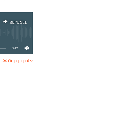
ՏԱՐԱԾԵԼ
3:42
Ուղիղ հղում
ՏԱՐԱԾԵԼ