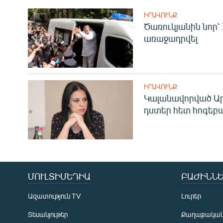
ԻՐԱՎՈՒՆՔ
Ծառուկյանին նոր՝
առաջադրվել
ԻՐԱՎՈՒՆՔ
Կալանավորված Ար
դստեր հետ հոգեբ
ՄՈՒԼՏԻՄԵԴԻԱ
ԲԱԺԻՆՆԵ
Ազատություն TV
Լուրեր
Տեսանյութեր
Քաղաքակա