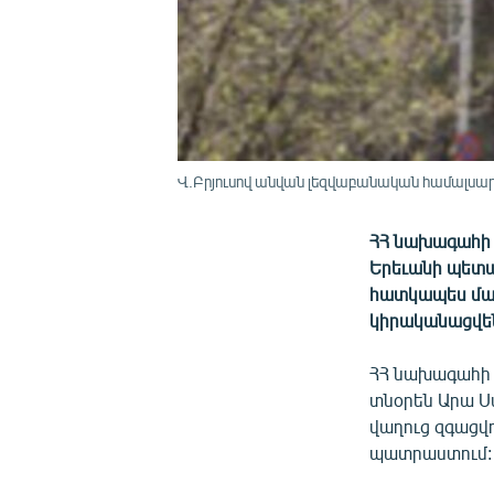
Վ.Բրյուսով անվան լեզվաբանական համալսարա
ՀՀ նախագահի 
Երեւանի պետա
հատկապես մագ
կիրականացվեն
ՀՀ նախագահի 
տնօրեն Արա Ս
վաղուց զգացվո
պատրաստում: