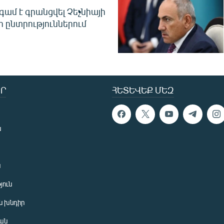
գամ է գրանցվել Չեչնիայի
 ընտրություններում
Ր
ՀԵՏԵՎԵՔ ՄԵԶ
ն
ն
յուն
 խնդիր
ան