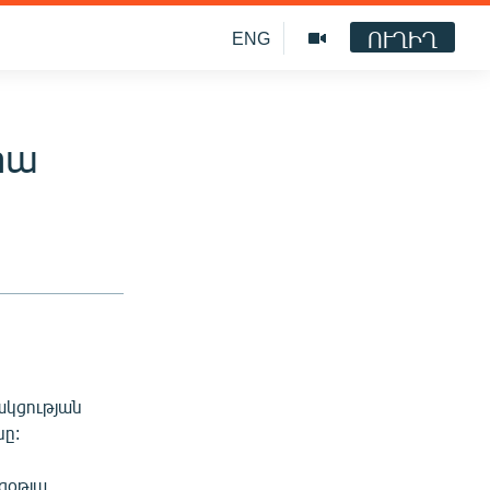
ՈՒՂԻՂ
ENG
իա
ակցության
ը:
ցօթյա