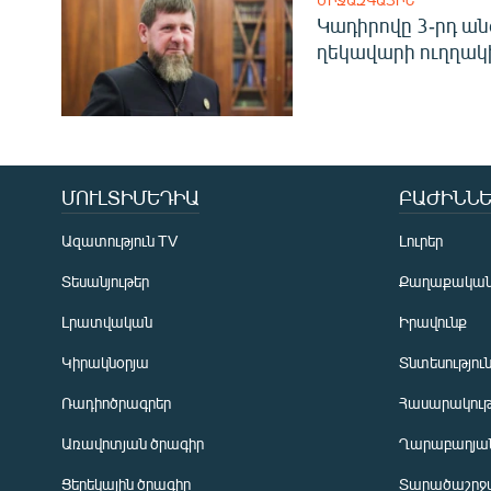
ՄԻՋԱԶԳԱՅԻՆ
Կադիրովը 3-րդ ան
ղեկավարի ուղղակի
ՄՈՒԼՏԻՄԵԴԻԱ
ԲԱԺԻՆՆԵ
Ազատություն TV
Լուրեր
Տեսանյութեր
Քաղաքակա
Լրատվական
Իրավունք
Կիրակնօրյա
Տնտեսությու
Ռադիոծրագրեր
Հասարակութ
Առավոտյան ծրագիր
Ղարաբաղյան
Ցերեկային ծրագիր
Տարածաշրջ