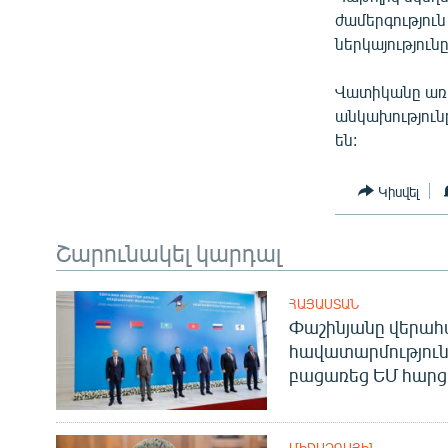
ՄԻՋԱԶԳԱՅԻՆ
ժամերգությու
ՄՇԱԿՈՒՅԹ
ներկայությունը
ՍՊՈՐՏ
Վատիկանը առա
ՄԵԿՆԱԲԱՆՈՒԹՅՈՒՆ
անկախությունը
են:
ՏՏ ԵՒ ԻՆՏԵՐՆԵՏ
ԿՈՐՈՆԱՎԻՐՈՒՍ
Կիսվել
ԱՐԽԻՎ
Շարունակել կարդալ
ՏԵՍԱՆՅՈՒԹԵՐ
ԲԱՆԱՎԵՃ
ՀԱՅԱՍՏԱՆ
Փաշինյանը վերա
ՁԳՏԵԼՈՎ ԼԱՎԱԳՈՒՅՆԻՆ
հավատարմություն
ՓՈԴՔԱՍԹ
բացառեց ԵՄ հարց