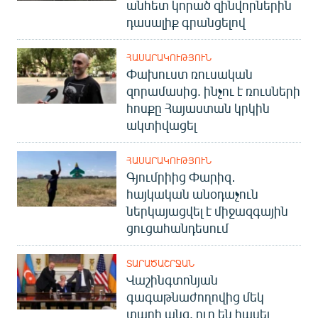
անհետ կորած զինվորներին
դասալիք գրանցելով
ՀԱՍԱՐԱԿՈՒԹՅՈՒՆ
Փախուստ ռուսական
զորամասից. ինչու է ռուսների
հոսքը Հայաստան կրկին
ակտիվացել
ՀԱՍԱՐԱԿՈՒԹՅՈՒՆ
Գյումրիից Փարիզ․
հայկական անօդաչուն
ներկայացվել է միջազգային
ցուցահանդեսում
ՏԱՐԱԾԱՇՐՋԱՆ
Վաշինգտոնյան
գագաթնաժողովից մեկ
տարի անց. ուր են հասել