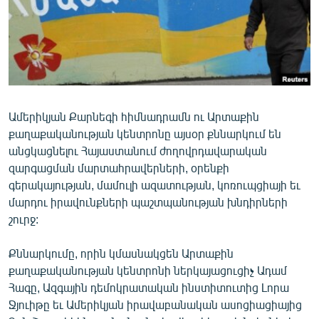
ՄԻՋԱԶԳԱՅԻՆ
ՄՇԱԿՈՒՅԹ
ՍՊՈՐՏ
ՄԵԿՆԱԲԱՆՈՒԹՅՈՒՆ
ՏՏ ԵՒ ԻՆՏԵՐՆԵՏ
Ամերիկյան Քարնեգի հիմնադրամն ու Արտաքին
քաղաքականության կենտրոնը այսօր քննարկում են
ԿՈՐՈՆԱՎԻՐՈՒՍ
անցկացնելու Հայաստանում ժողովրդավարական
ԱՐԽԻՎ
զարգացման մարտահրավերների, օրենքի
գերակայության, մամուլի ազատության, կոռուպցիայի եւ
ՏԵՍԱՆՅՈՒԹԵՐ
մարդու իրավունքների պաշտպանության խնդիրների
ԲԱՆԱՎԵՃ
շուրջ:
ՁԳՏԵԼՈՎ ԼԱՎԱԳՈՒՅՆԻՆ
Քննարկումը, որին կմասնակցեն Արտաքին
ՓՈԴՔԱՍԹ
քաղաքականության կենտրոնի ներկայացուցիչ Ադամ
Հագը, Ազգային դեմոկրատական ինստիտուտից Լորա
Ջյուիթը եւ Ամերիկյան իրավաբանական ասոցիացիայից
Հայերեն