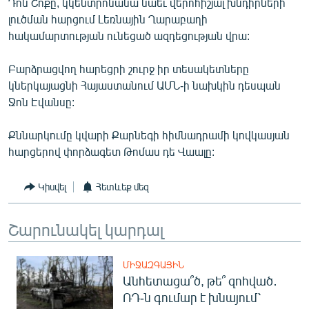
Դոն Շոքը, կկենտրոնանա նաեւ վերոհիշյալ խնդիրների
English
լուծման հարցում Լեռնային Ղարաբաղի
հակամարտության ունեցած ազդեցության վրա:
Русский
Բարձրացվող հարեցրի շուրջ իր տեսակետները
ՀԵՏԵՎԵՔ ՄԵԶ
կներկայացնի Հայաստանում ԱՄՆ-ի նախկին դեսպան
Ջոն Էվանսը:
Քննարկումը կվարի Քարնեգի հիմնադրամի կովկասյան
հարցերով փորձագետ Թոմաս դե Վաալը:
«Ազատության» բոլոր կայքերը
Կիսվել
Հետևեք մեզ
Շարունակել կարդալ
ՄԻՋԱԶԳԱՅԻՆ
Անհետացա՞ծ, թե՞ զոհված․
ՌԴ-ն գումար է խնայում՝