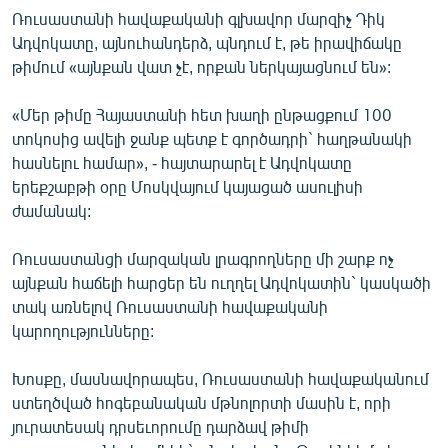
English
Ռուսաստանի հավաքականի գլխավոր մարզիչ Դիկ
Ադվոկատը, այնուհանդերձ, պնդում է, թե իրավիճակը
Русский
թիմում «այնքան վատ չէ, որքան ներկայացնում են»:
ՀԵՏԵՎԵՔ ՄԵԶ
«Մեր թիմը Հայաստանի հետ խաղի ընթացքում 100
տոկոսից ավելի ջանք պետք է գործադրի` հաղթանակի
հասնելու համար», - հայտարարել է Ադվոկատը
երեքշաբթի օրը Մոսկվայում կայացած ասուլիսի
ժամանակ:
«Ազատության» բոլոր կայքերը
Ռուսաստանցի մարզական լրագրողները մի շարք ոչ
այնքան հաճելի հարցեր են ուղղել Ադվոկատին` կասկածի
տակ առնելով Ռուսաստանի հավաքականի
կարողությունները:
Խոսքը, մասնավորապես, Ռուսաստանի հավաքականում
ստեղծված հոգեբանական մթնոլորտի մասին է, որի
յուրատեսակ դրսեւորումը դարձավ թիմի