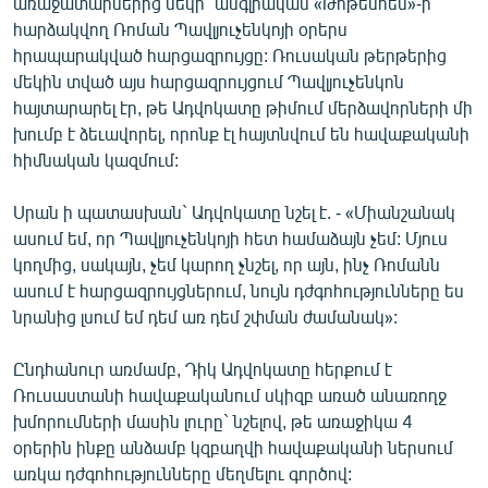
առաջատարներից մեկի` անգլիական «Թոթենհեմ»-ի
հարձակվող Ռոման Պավլյուչենկոյի օրերս
հրապարակված հարցազրույցը: Ռուսական թերթերից
մեկին տված այս հարցազրույցում Պավլյուչենկոն
հայտարարել էր, թե Ադվոկատը թիմում մերձավորների մի
խումբ է ձեւավորել, որոնք էլ հայտնվում են հավաքականի
հիմնական կազմում:
Սրան ի պատասխան` Ադվոկատը նշել է. - «Միանշանակ
ասում եմ, որ Պավլյուչենկոյի հետ համաձայն չեմ: Մյուս
կողմից, սակայն, չեմ կարող չնշել, որ այն, ինչ Ռոմանն
ասում է հարցազրույցներում, նույն դժգոհությունները ես
նրանից լսում եմ դեմ առ դեմ շփման ժամանակ»:
Ընդհանուր առմամբ, Դիկ Ադվոկատը հերքում է
Ռուսաստանի հավաքականում սկիզբ առած անառողջ
խմորումների մասին լուրը` նշելով, թե առաջիկա 4
օրերին ինքը անձամբ կզբաղվի հավաքականի ներսում
առկա դժգոհությունները մեղմելու գործով: