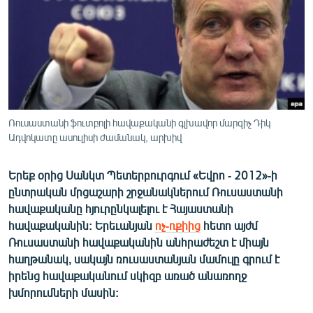
ՄԻՋԱԶԳԱՅԻՆ
ՄՇԱԿՈՒՅԹ
ՍՊՈՐՏ
ՄԵԿՆԱԲԱՆՈՒԹՅՈՒՆ
ՏՏ ԵՒ ԻՆՏԵՐՆԵՏ
Ռուսաստանի ֆուտբոլի հավաքականի գլխավոր մարզիչ Դիկ
ԿՈՐՈՆԱՎԻՐՈՒՍ
Ադվոկատը ասուլիսի ժամանակ, արխիվ
ԱՐԽԻՎ
Երեք օրից Սանկտ Պետերբուրգում «Եվրո - 2012»-ի
ՏԵՍԱՆՅՈՒԹԵՐ
ընտրական մրցաշարի շրջանակներում Ռուսաստանի
հավաքականը հյուրընկալելու է Հայաստանի
ԲԱՆԱՎԵՃ
հավաքականին: Երեւանյան
ոչ-ոքիից
հետո այժմ
ՁԳՏԵԼՈՎ ԼԱՎԱԳՈՒՅՆԻՆ
Ռուսաստանի հավաքականին անհրաժեշտ է միայն
հաղթանակ, սակայն ռուսաստանյան մամուլը գրում է
ՓՈԴՔԱՍԹ
իրենց հավաքականում սկիզբ առած անառողջ
խմորումների մասին:
Հայերեն