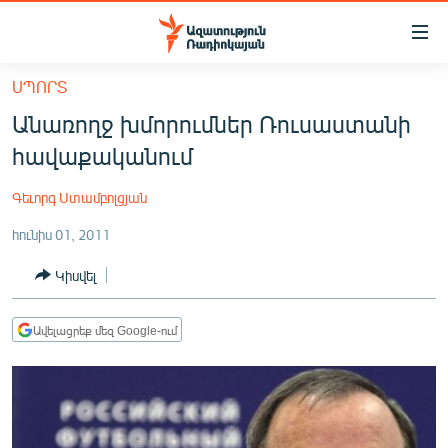
Մատչելիության
հղումներ
Անցնել
ՍՊՈՐՏ
հիմնական
ԱԶԱՏՈՒԹՅՈՒՆ TV
Անառողջ խմորումներ Ռուսաստանի
բովանդակությանը
ՀԱՅԱՍՏԱՆ
Անցնել
հավաքականում
հիմնական
ՔԱՂԱՔԱԿԱՆ
մենյուին
Գեւորգ Ստամբոլցյան
ԸՆՏՐՈՒԹՅՈՒՆՆԵՐ 2026
Որոնում
հունիս 01, 2011
ԻՐԱՎՈՒՆՔ
Կիսվել
ՀԱՍԱՐԱԿՈՒԹՅՈՒՆ
ՏՆՏԵՍՈՒԹՅՈՒՆ
Ավելացրեք մեզ Google-ում
ՂԱՐԱԲԱՂ
ՊԱՏԵՐԱԶՄԻ 6 ՇԱԲԱԹՆԵՐԸ
ՏԱՐԱԾԱՇՐՋԱՆ