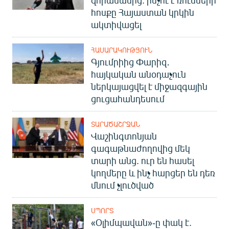
զորամասից. ինչու է ռուսների
հոսքը Հայաստան կրկին
ակտիվացել
ՀԱՍԱՐԱԿՈՒԹՅՈՒՆ
Գյումրիից Փարիզ․
հայկական անօդաչուն
ներկայացվել է միջազգային
ցուցահանդեսում
ՏԱՐԱԾԱՇՐՋԱՆ
Վաշինգտոնյան
գագաթնաժողովից մեկ
տարի անց. ուր են հասել
կողմերը և ինչ հարցեր են դեռ
մնում չլուծված
ՍՊՈՐՏ
«Օլիմպավան»-ը փակ է.