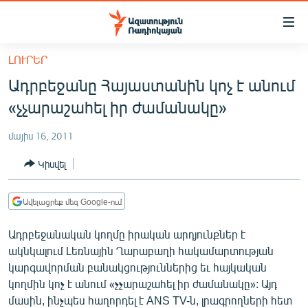
Մատչելիության
հղումներ
Անցնել
ԼՈՒՐԵՐ
հիմնական
ԱԶԱՏՈՒԹՅՈՒՆ TV
Ադրբեջանը Հայաստանին կոչ է անում
բովանդակությանը
ՀԱՅԱՍՏԱՆ
Անցնել
«չչարաշահել իր ժամանակը»
հիմնական
ՔԱՂԱՔԱԿԱՆ
մենյուին
մայիս 16, 2011
ԸՆՏՐՈՒԹՅՈՒՆՆԵՐ 2026
Որոնում
Կիսվել
ԻՐԱՎՈՒՆՔ
ՀԱՍԱՐԱԿՈՒԹՅՈՒՆ
Ավելացրեք մեզ Google-ում
ՏՆՏԵՍՈՒԹՅՈՒՆ
Ադրբեջանական կողմը իրական արդյունքներ է
ՂԱՐԱԲԱՂ
ակնկալում Լեռնային Ղարաբաղի հակամարտության
կարգավորման բանակցություններից եւ հայկական
ՊԱՏԵՐԱԶՄԻ 6 ՇԱԲԱԹՆԵՐԸ
կողմին կոչ է անում «չչարաշահել իր ժամանակը»: Այդ
ՏԱՐԱԾԱՇՐՋԱՆ
մասին, ինչպես հաղորդել է ANS TV-ն, լրագրողների հետ