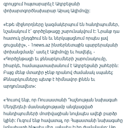
զրույցում հայտարարել է Ադրբեջանի
ՄԻՋԱԶԳԱՅԻՆ
փոխարտգործնախարար Արազ Ազիմովը:
ՄՇԱԿՈՒՅԹ
«Եթե միջնորդները կազմակերպում են հանդիպումներ,
ՍՊՈՐՏ
նշանակում է` գործընթացը շարունակվում է: Նրանք դա
ՄԵԿՆԱԲԱՆՈՒԹՅՈՒՆ
հատուկ ընդգծում են եւ ներկայացնում որպես լավ
ցուցանիշ», - 1news.az ինտերնետային պարբերականի
ՏՏ ԵՒ ԻՆՏԵՐՆԵՏ
փոխանցմամբ` ասել է Ազիմովը եւ հավելել. -
ԿՈՐՈՆԱՎԻՐՈՒՍ
«Գործընթացի եւ քննարկումների շարունակումը,
իհարկե, համապատասխանում է Ադրբեջանի շահերին:
ԱՐԽԻՎ
Բայց մենք մտադիր չենք դրանով ժամանակ սպանել:
ՏԵՍԱՆՅՈՒԹԵՐ
Քննարկումները պետք է հիմնավոր լինեն եւ
արդյունավետ»:
ԲԱՆԱՎԵՃ
ՁԳՏԵԼՈՎ ԼԱՎԱԳՈՒՅՆԻՆ
«Հուսով ենք, որ Ռուսաստանի Դաշնության նախագահ
Մեդվեդեւի մասնակցությամբ անցկացված
ՓՈԴՔԱՍԹ
հանդիպումների մոտիվացիան նույնպես ավելի բարձր
կլինի: Ուզում ենք հավատալ, որ Հայաստանի նախագահը
Հայերեն
կգնահատի ինչպես մեր, այնպես էլ իր ժամանակը: Այդ