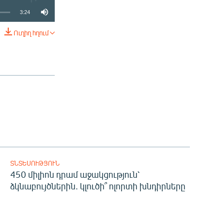
3:24
Ուղիղ հղում
ՏԱՐԱԾԵԼ
ՏՆՏԵՍՈՒԹՅՈՒՆ
450 միլիոն դրամ աջակցություն՝
ձկնաբույծներին. կլուծի՞ ոլորտի խնդիրները