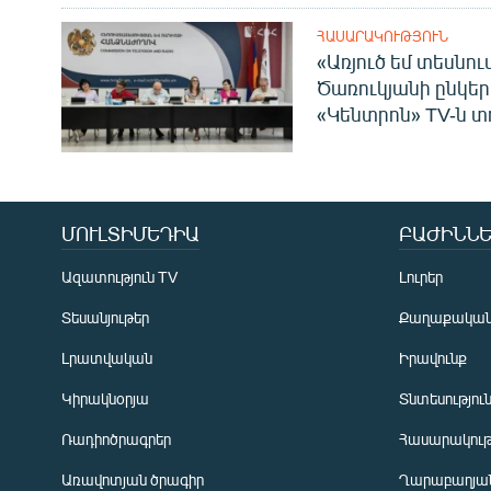
ՀԱՍԱՐԱԿՈՒԹՅՈՒՆ
«Առյուծ եմ տեսնու
Ծառուկյանի ընկեր
«Կենտրոն» TV-ն տ
ՄՈՒԼՏԻՄԵԴԻԱ
ԲԱԺԻՆՆԵ
Ազատություն TV
Լուրեր
Տեսանյութեր
Քաղաքակա
Լրատվական
Իրավունք
Կիրակնօրյա
Տնտեսությու
Ռադիոծրագրեր
Հասարակութ
Առավոտյան ծրագիր
Ղարաբաղյան