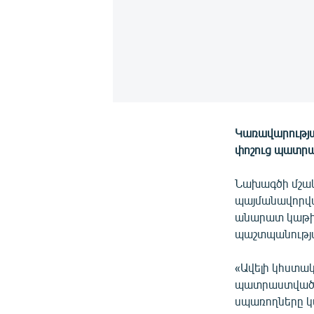
Կառավարությա
փոշուց պատրա
Նախագծի մշակ
պայմանավորվա
անարատ կաթի 
պաշտպանությ
«Ավելի կհստա
պատրաստված կ
սպառողները կ