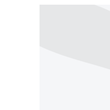
ՄԻՋԱԶԳԱՅԻՆ
ՄՇԱԿՈՒՅԹ
ՍՊՈՐՏ
ՄԵԿՆԱԲԱՆՈՒԹՅՈՒՆ
ՏՏ ԵՒ ԻՆՏԵՐՆԵՏ
ԿՈՐՈՆԱՎԻՐՈՒՍ
ԱՐԽԻՎ
ՏԵՍԱՆՅՈՒԹԵՐ
ԲԱՆԱՎԵՃ
ՁԳՏԵԼՈՎ ԼԱՎԱԳՈՒՅՆԻՆ
ՓՈԴՔԱՍԹ