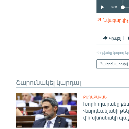
0:00
Նվագարկիչ
Կիսվել
Հոդվածը կարող եք
Հայերեն արխիվ
Շարունակել կարդալ
ՔԱՂԱՔԱԿԱՆ
Խորհրդարանը քնն
Վարդևանյանի թեկ
փոխխոսնակի պաշ