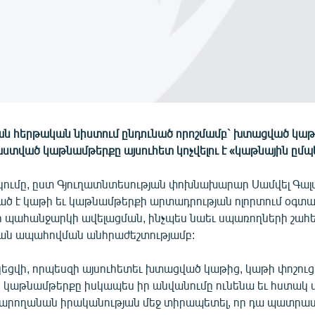
ն հերթական նիստում ընդունած որոշմամբ` խտացված կաթ
ստված կաթնամթերքը այսուհետ կոչվելու է «կաթնային ըմպե
ումը, ըստ Գյուղատնտեսության փոխնախարար Սամվել Գալ
ծ է կաթի եւ կաթնամթերքի արտադրության ոլորտում օգտ
պահանջարկի ավելացման, ինչպես նաեւ սպառողների շահ
ան ապահովման անհրաժեշտությամբ:
կեցվի, որպեսզի այսուհետեւ խտացված կաթից, կաթի փոշուց
աթնամթերքը իսկապես իր անվանումը ունենա եւ հստակ 
արողանան իրականության մեջ տիրապետել, որ դա պատրա