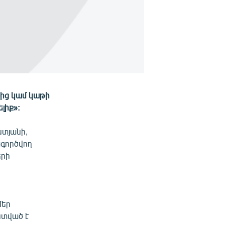
ից կամ կաթի
լիք»:
ստյանի,
ագործվող
երի
մեր
ստված է