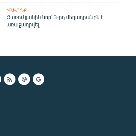
ԻՐԱՎՈՒՆՔ
Ծառուկյանին նոր՝ 3-րդ մեղադրանքն է
առաջադրվել