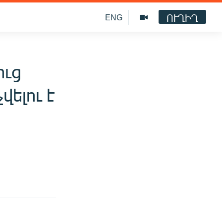
ՈՒՂԻՂ
ENG
ուց
ելու է