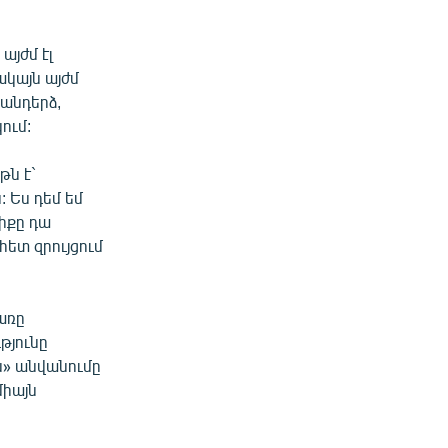
յժմ էլ
ակայն այժմ
հանդերձ,
ում:
թն է`
: Ես դեմ եմ
իքը դա
հետ զրույցում
առը
թյունը
ն» անվանումը
միայն