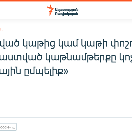
ՒՆ
ած կաթից կամ կաթի փոշ
ստված կաթնամթերքը կոչվ
ային ըմպելիք»
oogle-ում