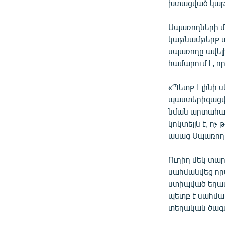
խտացված կաթի
Սպառողների մ
կաթնամթերք ա
սպառողը ավելի
համարում է, ո
«Պետք է լինի 
պաստերիզացված
նման արտահայ
կոկտեյլն է, ոչ
ասաց Սպառողն
Ուղիղ մեկ տար
սահմանվեց որ
ստիպված եղավ 
պետք է սահման
տեղական ծագմ