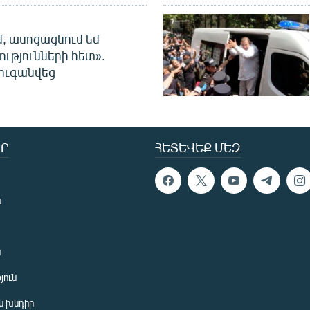
մ, ասոցացնում եմ
ությունների հետ».
ուգանվեց
Ր
ՀԵՏԵՎԵՔ ՄԵԶ
ն
ն
յուն
 խնդիր