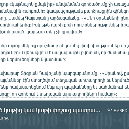
դյոք «կաթնային ըմպելիք» անվանման գործածումը չի առաջա
ժամանակին «արբունի» կապակցությամբ բարձրացրին գինեգ
երը, Սամվել Գալստյանը արձագանքեց. - «Մեր օրենքների ըն
ովրդի շահերից: Իսկ եթե դա չի բխի որոշ ընկերությունների 
ճիշտն ասած, կարեւոր տեղ չի գրավում»:
ը այսօր մեկ այլ որոշմամբ ընդունեց փոփոխություններ մի 
 Արդյունքում վերացվում է սակագնային քվոտան, որ ժաման
օղի ներմուծողների նկատմամբ:
նախարար Տիգրան Դավթյանի պարզաբանումը. - «Սրանով, ըս
յմաններ էին ստեղծվում տեղական արտադրողի եւ ներմուծ
ենք հավասարեցնում ենք այդ պայմանները եւ սահմանում են
արգը, որ գործում է տեղական արտադրողների համար»:
Խտացված կաթից կամ կաթի փոշուց պատրաստված կաթնամթերքը կոչվելու «կաթնային ըմպելիք»
EMBED
ն ռ/կ
No media source currently available