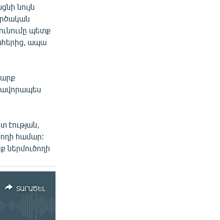
ցնի նույն
ործական
դունումը պետք
շահերից, ապա
շարք
ակավորապես
տ էության,
ողի համար:
ք ներմուծողի
ՏԱՐԱԾԵԼ