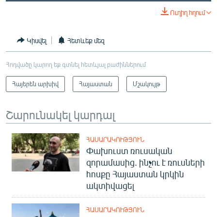
Ուղիղ հղում
Կիսվել
Հետևեք մեզ
Հոդվածը կարող եք գտնել հետևյալ բաժիններում
Հայերեն արխիվ
Հայաստան
Մշակույթ
Շարունակել կարդալ
ՀԱՍԱՐԱԿՈՒԹՅՈՒՆ
Փախուստ ռուսական
զորամասից. ինչու է ռուսների
հոսքը Հայաստան կրկին
ակտիվացել
ՀԱՍԱՐԱԿՈՒԹՅՈՒՆ