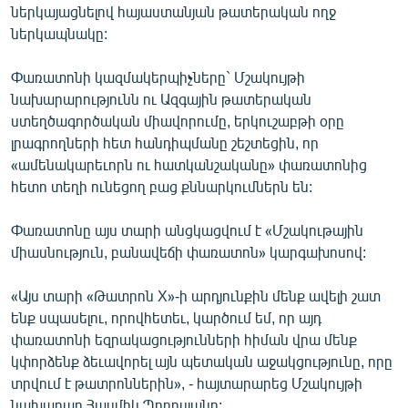
ներկայացնելով հայաստանյան թատերական ողջ
English
ներկապնակը:
Русский
Փառատոնի կազմակերպիչները` Մշակույթի
նախարարությունն ու Ազգային թատերական
ՀԵՏԵՎԵՔ ՄԵԶ
ստեղծագործական միավորումը, երկուշաբթի օրը
լրագրողների հետ հանդիպմանը շեշտեցին, որ
«ամենակարեւորն ու հատկանշականը» փառատոնից
հետո տեղի ունեցող բաց քննարկումներն են:
«Ազատության» բոլոր կայքերը
Փառատոնը այս տարի անցկացվում է «Մշակութային
միասնություն, բանավեճի փառատոն» կարգախոսով:
«Այս տարի «Թատրոն X»-ի արդյունքին մենք ավելի շատ
ենք սպասելու, որովհետեւ, կարծում եմ, որ այդ
փառատոնի եզրակացությունների հիման վրա մենք
կփորձենք ձեւավորել այն պետական աջակցությունը, որը
տրվում է թատրոններին», - հայտարարեց Մշակույթի
նախարար Հասմիկ Պողոսյանը: