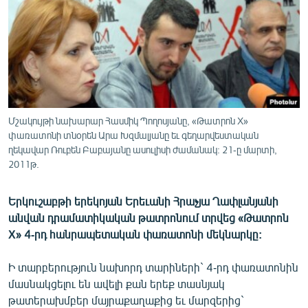
ՄԻՋԱԶԳԱՅԻՆ
ՄՇԱԿՈՒՅԹ
ՍՊՈՐՏ
ՄԵԿՆԱԲԱՆՈՒԹՅՈՒՆ
ՏՏ ԵՒ ԻՆՏԵՐՆԵՏ
Մշակույթի նախարար Հասմիկ Պողոսյանը, «Թատրոն X»
ԿՈՐՈՆԱՎԻՐՈՒՍ
փառատոնի տնօրեն Արա Խզմալյանը եւ գեղարվեստական
ղեկավար Ռուբեն Բաբայանը ասուլիսի ժամանակ: 21-ը մարտի,
ԱՐԽԻՎ
2011թ.
ՏԵՍԱՆՅՈՒԹԵՐ
Երկուշաբթի երեկոյան Երեւանի Հրաչյա Ղափլանյանի
ԲԱՆԱՎԵՃ
անվան դրամատիկական թատրոնում տրվեց «Թատրոն
X» 4-րդ հանրապետական փառատոնի մեկնարկը:
ՁԳՏԵԼՈՎ ԼԱՎԱԳՈՒՅՆԻՆ
ՓՈԴՔԱՍԹ
Ի տարբերություն նախորդ տարիների` 4-րդ փառատոնին
մասնակցելու են ավելի քան երեք տասնյակ
Հայերեն
թատերախմբեր մայրաքաղաքից եւ մարզերից`