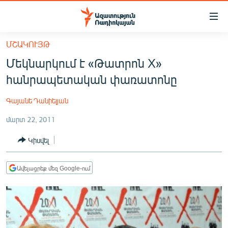
Մատչելիության
հղումներ
Անցնել
ՄՇԱԿՈՒՅԹ
հիմնական
ԱԶԱՏՈՒԹՅՈՒՆ TV
Մեկնարկում է «Թատրոն X»
բովանդակությանը
ՀԱՅԱՍՏԱՆ
Անցնել
հանրապետական փառատոնը
հիմնական
ՔԱՂԱՔԱԿԱՆ
մենյուին
Գայանե Դանիելյան
ԸՆՏՐՈՒԹՅՈՒՆՆԵՐ 2026
Որոնում
մարտ 22, 2011
ԻՐԱՎՈՒՆՔ
Կիսվել
ՀԱՍԱՐԱԿՈՒԹՅՈՒՆ
ՏՆՏԵՍՈՒԹՅՈՒՆ
Ավելացրեք մեզ Google-ում
ՂԱՐԱԲԱՂ
ՊԱՏԵՐԱԶՄԻ 6 ՇԱԲԱԹՆԵՐԸ
ՏԱՐԱԾԱՇՐՋԱՆ