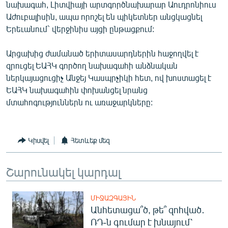
նախագահ, Լիտվիայի արտգործնախարար Աուդրոնիուս
English
Աժուբալիսին, ապա որոշել են պիկետներ անցկացնել
Русский
Երեւանում` վերջինիս այցի ընթացքում:
Արցախից ժամանած երիտասարդներին հաջողվել է
ՀԵՏԵՎԵՔ ՄԵԶ
զրուցել ԵԱՀԿ գործող նախագահի անձնական
ներկայացուցիչ Անջեյ Կասպրչիկի հետ, ով խոստացել է
ԵԱՀԿ նախագահին փոխանցել նրանց
մտահոգություններն ու առաջարկները:
«Ազատության» բոլոր կայքերը
Կիսվել
Հետևեք մեզ
Շարունակել կարդալ
ՄԻՋԱԶԳԱՅԻՆ
Անհետացա՞ծ, թե՞ զոհված․
ՌԴ-ն գումար է խնայում՝