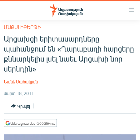
Մատչելիության
հղումներ
Անցնել
ՄԱՔՍԼԻԲԵՐԹԻ
հիմնական
ԱԶԱՏՈՒԹՅՈՒՆ TV
Արցախցի երիտասարդները
բովանդակությանը
ՀԱՅԱՍՏԱՆ
Անցնել
պահանջում են «Ղարաբաղի հարցերը
հիմնական
ՔԱՂԱՔԱԿԱՆ
քննարկելիս լսել նաեւ Արցախի նոր
մենյուին
ԸՆՏՐՈՒԹՅՈՒՆՆԵՐ 2026
սերնդին»
Որոնում
ԻՐԱՎՈՒՆՔ
Նանե Սահակյան
ՀԱՍԱՐԱԿՈՒԹՅՈՒՆ
մարտ 18, 2011
ՏՆՏԵՍՈՒԹՅՈՒՆ
Կիսվել
ՂԱՐԱԲԱՂ
ՊԱՏԵՐԱԶՄԻ 6 ՇԱԲԱԹՆԵՐԸ
Ավելացրեք մեզ Google-ում
ՏԱՐԱԾԱՇՐՋԱՆ