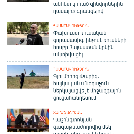
անհետ կորած զինվորներին
դասալիք գրանցելով
ՀԱՍԱՐԱԿՈՒԹՅՈՒՆ
Փախուստ ռուսական
զորամասից. ինչու է ռուսների
հոսքը Հայաստան կրկին
ակտիվացել
ՀԱՍԱՐԱԿՈՒԹՅՈՒՆ
Գյումրիից Փարիզ․
հայկական անօդաչուն
ներկայացվել է միջազգային
ցուցահանդեսում
ՏԱՐԱԾԱՇՐՋԱՆ
Վաշինգտոնյան
գագաթնաժողովից մեկ
տարի անց. ուր են հասել