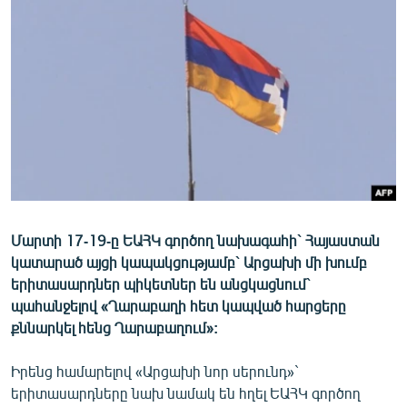
ՄԻՋԱԶԳԱՅԻՆ
ՄՇԱԿՈՒՅԹ
ՍՊՈՐՏ
ՄԵԿՆԱԲԱՆՈՒԹՅՈՒՆ
ՏՏ ԵՒ ԻՆՏԵՐՆԵՏ
ԿՈՐՈՆԱՎԻՐՈՒՍ
ԱՐԽԻՎ
Մարտի 17-19-ը ԵԱՀԿ գործող նախագահի` Հայաստան
ՏԵՍԱՆՅՈՒԹԵՐ
կատարած այցի կապակցությամբ` Արցախի մի խումբ
ԲԱՆԱՎԵՃ
երիտասարդներ պիկետներ են անցկացնում`
պահանջելով «Ղարաբաղի հետ կապված հարցերը
ՁԳՏԵԼՈՎ ԼԱՎԱԳՈՒՅՆԻՆ
քննարկել հենց Ղարաբաղում»:
ՓՈԴՔԱՍԹ
Իրենց համարելով «Արցախի նոր սերունդ»`
Հայերեն
երիտասարդները նախ նամակ են հղել ԵԱՀԿ գործող