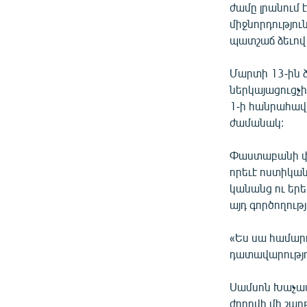
ժամը լրանում 
միջնորդությու
պատշաճ ձեւով 
Մարտի 13-ին 
ներկայացուցչի
1-ի հանրահա
ժամանակ:
Փաստաբանի փո
որեւէ ոստիկան
կանանց ու երե
այդ գործողությ
«Ես սա համար
դատավարությու
Սամսոն Խաչատ
ժողովի մի շա