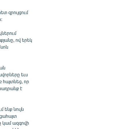
ետ զրույցում
:
կներում
քյանը, ով երեկ
մսոն
կան
վորները եւս
 հայտնեց, որ
սադրանք է
 ենք նույն
ացահայտ
նը կամ ազգովի