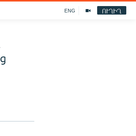
ՈՒՂԻՂ
ENG
բ
ց