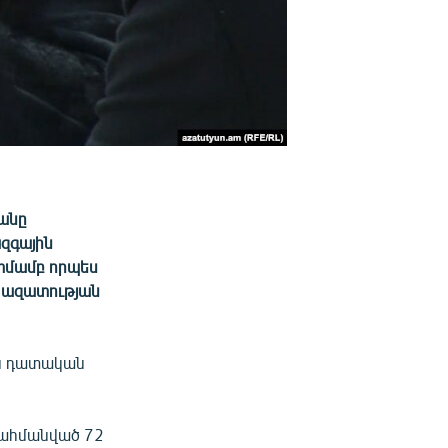
անը
ազգային
տմամբ որպես
ա ազատության
ս դատական
սահմանված 72