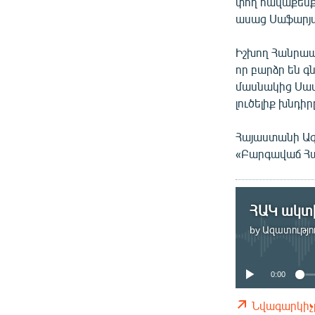
փող հավաքենք
ասաց Սաֆարյ
Իշխող Հանրապ
որ բարձր են 
մասնակից Սամ
լուծելիք խնդիր
Հայաստանի Ազ
«Բարգավաճ Հա
by
Ազատությու
0:00
Նվագարկիչ