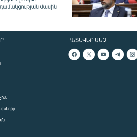
նդամակցության մասին
Ր
ՀԵՏԵՎԵՔ ՄԵԶ
ն
ն
յուն
 խնդիր
ան