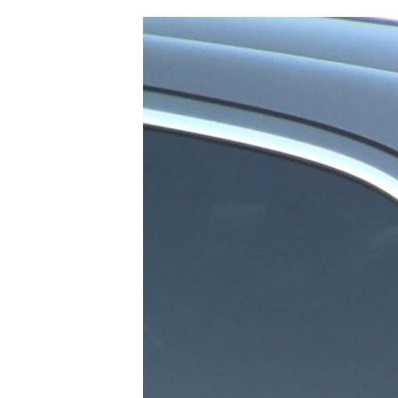
ՄԻՋԱԶԳԱՅԻՆ
ՄՇԱԿՈՒՅԹ
ՍՊՈՐՏ
ՄԵԿՆԱԲԱՆՈՒԹՅՈՒՆ
ՏՏ ԵՒ ԻՆՏԵՐՆԵՏ
ԿՈՐՈՆԱՎԻՐՈՒՍ
ԱՐԽԻՎ
ՏԵՍԱՆՅՈՒԹԵՐ
ԲԱՆԱՎԵՃ
ՁԳՏԵԼՈՎ ԼԱՎԱԳՈՒՅՆԻՆ
ՓՈԴՔԱՍԹ