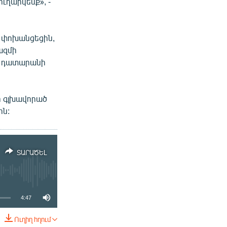
ւղարկենք», -
 փոխանցեցին,
ազմի
ւ դատարանի
ի գլխավորած
ին:
ՏԱՐԱԾԵԼ
4:47
Ուղիղ հղում
ՏԱՐԱԾԵԼ