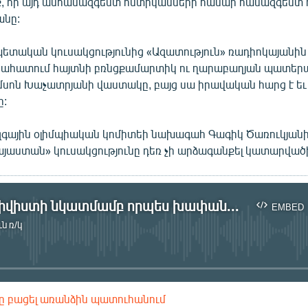
, որ այդ անհամազգեստ ոստիկանների համար համազգեստ ո
անը:
ետական կուսակցությունից «Ազատություն» ռադիոկայանին
գնահատում հայտնի բռնցքամարտիկ ու ղարաբաղյան պատեր
սոն Խաչատրյանի վաստակը, բայց սա իրավական հարց է ե
ը:
գային օլիմպիական կոմիտեի նախագահ Գագիկ Ծառուկյան
յաստան» կուսակցությունը դեռ չի արձագանքել կատարված
ՀԱԿ ակտիվիստի նկատմամբ որպես խափանման միջոց ընտրվեց կալանքը
EMBED
ն ռ/կ
No media source currently available
ը բացել առանձին պատուհանում
EMBED