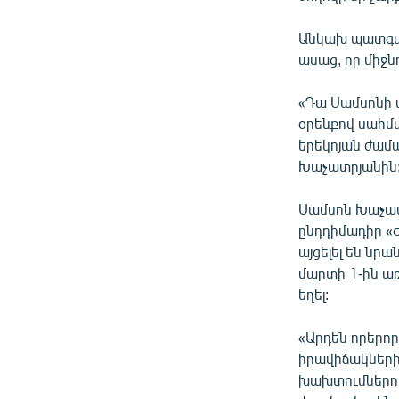
Անկախ պատգամ
ասաց, որ միջ
«Դա Սամսոնի 
օրենքով սահմա
երեկոյան ժամա
Խաչատրյանին
Սամսոն Խաչատ
ընդդիմադիր «
այցելել են նր
մարտի 1-ին ա
եղել:
«Արդեն որերոր
իրավիճակների
խախտումներով 