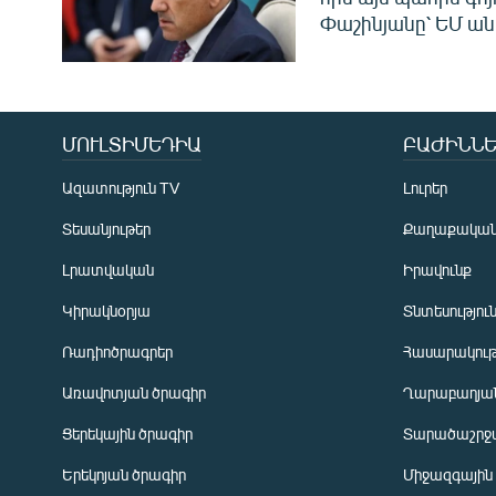
Փաշինյանը՝ ԵՄ ա
ՄՈՒԼՏԻՄԵԴԻԱ
ԲԱԺԻՆՆԵ
Ազատություն TV
Լուրեր
Տեսանյութեր
Քաղաքակա
Լրատվական
Իրավունք
Կիրակնօրյա
Տնտեսությու
Ռադիոծրագրեր
Հասարակութ
Առավոտյան ծրագիր
Ղարաբաղյան
Ցերեկային ծրագիր
Տարածաշրջ
Հայերեն
Երեկոյան ծրագիր
Միջազգային
English