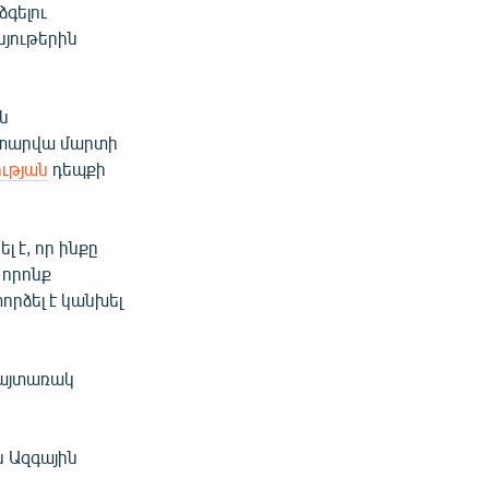
ձգելու
նյութերին
ն
ս տարվա մարտի
ւթյան
դեպքի
է, որ ինքը
 որոնք
որձել է կանխել
խայտառակ
 Ազգային