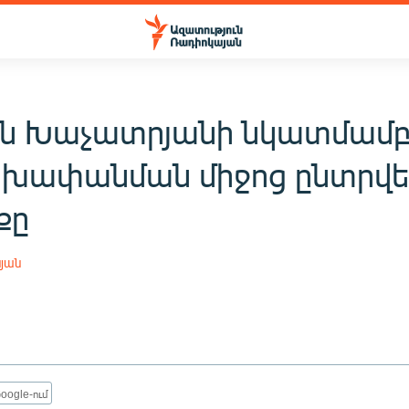
ն Խաչատրյանի նկատմամ
 խափանման միջոց ընտրվե
քը
սյան
oogle-ում