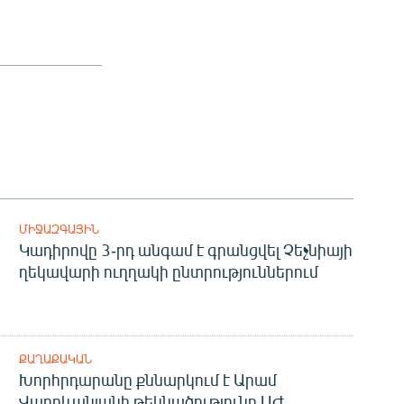
ՄԻՋԱԶԳԱՅԻՆ
Կադիրովը 3-րդ անգամ է գրանցվել Չեչնիայի
ղեկավարի ուղղակի ընտրություններում
ՔԱՂԱՔԱԿԱՆ
Խորհրդարանը քննարկում է Արամ
Վարդևանյանի թեկնածությունը ԱԺ