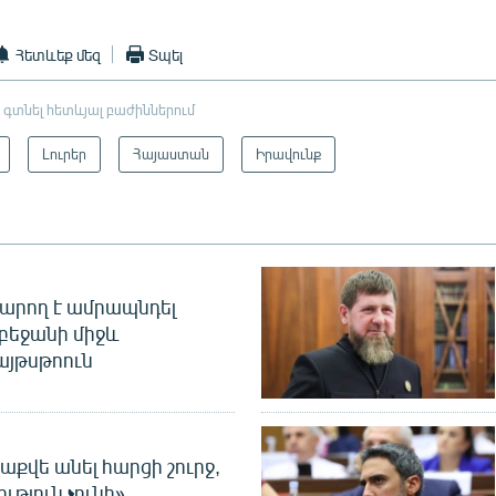
Հետևեք մեզ
Տպել
 գտնել հետևյալ բաժիններում
Լուրեր
Հայաստան
Իրավունք
արող է ամրապնդել
բեջանի միջև
այթսթոուն
աքվե անել հարցի շուրջ,
ւթյուն չունի»․