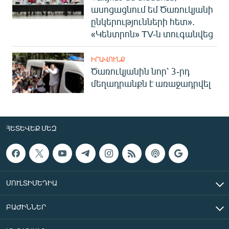
ասոցացնում եմ Ծառուկյանի
ընկերությունների հետ».
«Կենտրոն» TV-ն տուգանվեց
ԻՐԱՎՈՒՆՔ
Ծառուկյանին նոր՝ 3-րդ
մեղադրանքն է առաջադրվել
ՀԵՏԵՎԵՔ ՄԵԶ
ՄՈՒԼՏԻՄԵԴԻԱ
ԲԱԺԻՆՆԵՐ