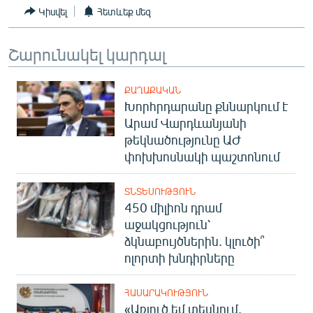
Կիսվել
Հետևեք մեզ
Շարունակել կարդալ
ՔԱՂԱՔԱԿԱՆ
Խորհրդարանը քննարկում է
Արամ Վարդևանյանի
թեկնածությունը ԱԺ
փոխխոսնակի պաշտոնում
ՏՆՏԵՍՈՒԹՅՈՒՆ
450 միլիոն դրամ
աջակցություն՝
ձկնաբույծներին. կլուծի՞
ոլորտի խնդիրները
ՀԱՍԱՐԱԿՈՒԹՅՈՒՆ
«Առյուծ եմ տեսնում,