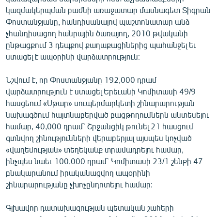
English
կազմակերպման բաժնի առաջատար մասնագետ Տիգրան
Փոստանջյանը, հանդիսանալով պաշտոնատար անձ
Русский
չհանդիսացող հանրային ծառայող, 2010 թվականի
ընթացքում 3 դեպքով քաղաքացիներից պահանջել եւ
ՀԵՏԵՎԵՔ ՄԵԶ
ստացել է ապօրինի վարձատրություն։
Նշվում է, որ Փոստանջյանը 192,000 դրամ
վարձատրություն է ստացել Երեւանի Կոմիտասի 49/9
հասցեում «Սթար» սուպերմարկետի շինարարության
նախագծում հայտնաբերված բացթողումներն անտեսելու
«Ազատության» բոլոր կայքերը
համար, 40,000 դրամ` Շրջանցիկ թունել 21 հասցում
գտնվող շինությունների վերաբերյալ այսպես կոչված
«վաղեմության» տեղեկանք տրամադրելու համար,
ինչպես նաեւ 100,000 դրամ` Կոմիտասի 23/1 շենքի 47
բնակարանում իրականացվող ապօրինի
շինարարությանը չխոչընդոտելու համար:
Գլխավոր դատախազության պետական շահերի