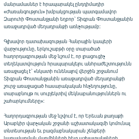
մանրամասներ է հրապարակել ընդդիմադիր
ՄԻՋԱԶԳԱՅԻՆ
«Ժառանգություն» խմբակցության պատգամավոր
ՄՇԱԿՈՒՅԹ
Զարուհի Փոստանջյանի եղբոր` Տիգրան Փոստանջյանին
առաջադրված մեղադրանքի առնչությամբ:
ՍՊՈՐՏ
ՄԵԿՆԱԲԱՆՈՒԹՅՈՒՆ
Գլխավոր դատախազության Հանրային կապերի
վարչությունը, երկուշաբթի օրը տարածած
ՏՏ ԵՒ ԻՆՏԵՐՆԵՏ
հաղորդագրության մեջ նշում է, որ լրացուցիչ
ԿՈՐՈՆԱՎԻՐՈՒՍ
տեղեկատվություն հրապարակելու անհրաժեշտությունն
առաջացել է` «նկատի ունենալով վերջին շրջանում
ԱՐԽԻՎ
Տիգրան Փոստանջյանին առաջադրված մեղադրանքի
ՏԵՍԱՆՅՈՒԹԵՐ
շուրջ առաջացած հասարակական հնչեղությունը,
տարաբնույթ ու սուբյեկտիվ մեկնաբանություններն ու
ԲԱՆԱՎԵՃ
շահարկումները»:
ՁԳՏԵԼՈՎ ԼԱՎԱԳՈՒՅՆԻՆ
Հաղորդագրության մեջ նշվում է, որ Երեւան քաղաքի
ՓՈԴՔԱՍԹ
Արաբկիր վարչական շրջանի աշխատակազմի կոմունալ
տնտեսության եւ բազմաբնակարան շենքերի
Հայերեն
կառավարման մարմինների հետ աշխատանքների