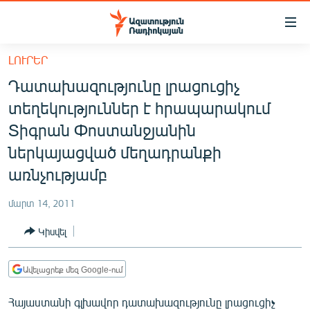
Մատչելիության
հղումներ
Անցնել
ԼՈՒՐԵՐ
հիմնական
ԱԶԱՏՈՒԹՅՈՒՆ TV
Դատախազությունը լրացուցիչ
բովանդակությանը
ՀԱՅԱՍՏԱՆ
Անցնել
տեղեկություններ է հրապարակում
հիմնական
ՔԱՂԱՔԱԿԱՆ
Տիգրան Փոստանջյանին
մենյուին
ԸՆՏՐՈՒԹՅՈՒՆՆԵՐ 2026
ներկայացված մեղադրանքի
Որոնում
առնչությամբ
ԻՐԱՎՈՒՆՔ
ՀԱՍԱՐԱԿՈՒԹՅՈՒՆ
մարտ 14, 2011
ՏՆՏԵՍՈՒԹՅՈՒՆ
Կիսվել
ՂԱՐԱԲԱՂ
Ավելացրեք մեզ Google-ում
ՊԱՏԵՐԱԶՄԻ 6 ՇԱԲԱԹՆԵՐԸ
ՏԱՐԱԾԱՇՐՋԱՆ
Հայաստանի գլխավոր դատախազությունը լրացուցիչ