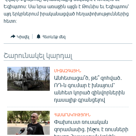
English
Եգիպտոս։ Սա նրա առաջին այցն է Թունիս եւ Եգիպտոս՝
այդ երկրներում իրականացված հեղափոխություններից
Русский
հետո։
ՀԵՏԵՎԵՔ ՄԵԶ
Կիսվել
Հետևեք մեզ
Շարունակել կարդալ
ՄԻՋԱԶԳԱՅԻՆ
«Ազատության» բոլոր կայքերը
Անհետացա՞ծ, թե՞ զոհված․
ՌԴ-ն գումար է խնայում՝
անհետ կորած զինվորներին
դասալիք գրանցելով
ՀԱՍԱՐԱԿՈՒԹՅՈՒՆ
Փախուստ ռուսական
զորամասից. ինչու է ռուսների