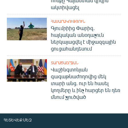
հոսքը Հայաստան կրկին
ակտիվացել
ՀԱՍԱՐԱԿՈՒԹՅՈՒՆ
Գյումրիից Փարիզ․
հայկական անօդաչուն
ներկայացվել է միջազգային
ցուցահանդեսում
ՏԱՐԱԾԱՇՐՋԱՆ
Վաշինգտոնյան
գագաթնաժողովից մեկ
տարի անց. ուր են հասել
կողմերը և ինչ հարցեր են դեռ
մնում չլուծված
ՀԵՏԵՎԵՔ ՄԵԶ