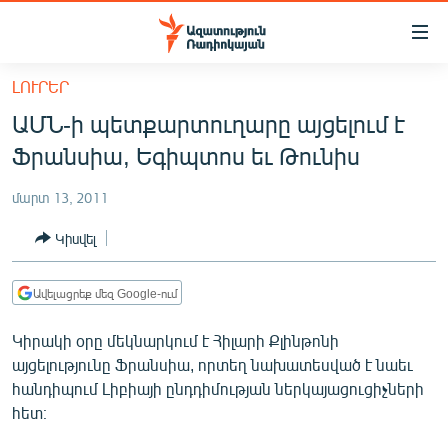
Մատչելիության
հղումներ
Անցնել
ԼՈՒՐԵՐ
հիմնական
ԱԶԱՏՈՒԹՅՈՒՆ TV
ԱՄՆ-ի պետքարտուղարը այցելում է
բովանդակությանը
ՀԱՅԱՍՏԱՆ
Անցնել
Ֆրանսիա, Եգիպտոս եւ Թունիս
հիմնական
ՔԱՂԱՔԱԿԱՆ
մենյուին
մարտ 13, 2011
ԸՆՏՐՈՒԹՅՈՒՆՆԵՐ 2026
Որոնում
Կիսվել
ԻՐԱՎՈՒՆՔ
ՀԱՍԱՐԱԿՈՒԹՅՈՒՆ
Ավելացրեք մեզ Google-ում
ՏՆՏԵՍՈՒԹՅՈՒՆ
Կիրակի օրը մեկնարկում է Հիլարի Քլինթոնի
ՂԱՐԱԲԱՂ
այցելությունը Ֆրանսիա, որտեղ նախատեսված է նաեւ
հանդիպում Լիբիայի ընդդիմության ներկայացուցիչների
ՊԱՏԵՐԱԶՄԻ 6 ՇԱԲԱԹՆԵՐԸ
հետ։
ՏԱՐԱԾԱՇՐՋԱՆ