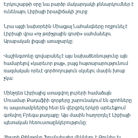
Երկուշաբթի օրը նա բարձր մակարդակի քննարկումներ է
ՄԻՋԱԶԳԱՅԻՆ
ունենալու Լիբիայի իրավիճակի շուրջ։
ՄՇԱԿՈՒՅԹ
Նրա այցի նախօրեին Միացյալ Նահանգները ողջունել է
ՍՊՈՐՏ
Լիբիայի վրա «ոչ թռիչքային գոտի» սահմանելու
ՄԵԿՆԱԲԱՆՈՒԹՅՈՒՆ
Արաբական լիգայի առաջարկը։
ՏՏ ԵՒ ԻՆՏԵՐՆԵՏ
Վաշինգտոնը գովաբանել է այս նախաձեռնությունը այն
ԿՈՐՈՆԱՎԻՐՈՒՍ
համարելով «կարեւոր քայլ», բայց հայտարարությունում
ռազմական որեւէ գործողություն սկսելու մասին խոսք
ԱՐԽԻՎ
չկա։
ՏԵՍԱՆՅՈՒԹԵՐ
Մինչդեռ Լիբիայից ստացվող լուրերի համաձայն
ԲԱՆԱՎԵՃ
Մուամար Քադաֆիի զորքերը շարունակում են գրոհները
ՁԳՏԵԼՈՎ ԼԱՎԱԳՈՒՅՆԻՆ
ու ապստամբներից հետ են վերցրել երկրի արեւելքում
գտնվող Բրեգա քաղաքը։ Այս մասին հաղորդել է Լիբիայի
ՓՈԴՔԱՍԹ
պետական հեռուստաընկերությունը։
Հայերեն
Հիլարի Քլինթոնը Ֆրանսիայից մեկնելու է Թունիս եւ