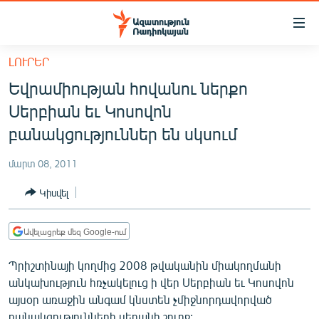
Մատչելիության
հղումներ
Անցնել
ԼՈՒՐԵՐ
հիմնական
ԱԶԱՏՈՒԹՅՈՒՆ TV
Եվրամիության հովանու ներքո
բովանդակությանը
ՀԱՅԱՍՏԱՆ
Անցնել
Սերբիան եւ Կոսովոն
հիմնական
ՔԱՂԱՔԱԿԱՆ
բանակցություններ են սկսում
մենյուին
ԸՆՏՐՈՒԹՅՈՒՆՆԵՐ 2026
Որոնում
մարտ 08, 2011
ԻՐԱՎՈՒՆՔ
Կիսվել
ՀԱՍԱՐԱԿՈՒԹՅՈՒՆ
ՏՆՏԵՍՈՒԹՅՈՒՆ
Ավելացրեք մեզ Google-ում
ՂԱՐԱԲԱՂ
Պրիշտինայի կողմից 2008 թվականին միակողմանի
ՊԱՏԵՐԱԶՄԻ 6 ՇԱԲԱԹՆԵՐԸ
անկախություն հռչակելուց ի վեր Սերբիան եւ Կոսովոն
այսօր առաջին անգամ կնստեն չմիջնորդավորված
ՏԱՐԱԾԱՇՐՋԱՆ
բանակցությունների սեղանի շուրջ: