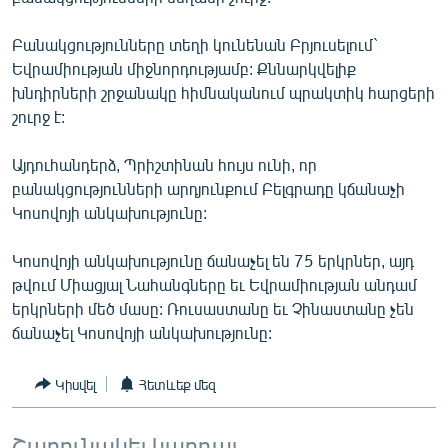
ՄԻՋԱԶԳԱՅԻՆ
Բանակցությունները տեղի կունենան Բրյուսելում`
ՄՇԱԿՈՒՅԹ
Եվրամիության միջնորդությամբ: Քննարկվելիք
ՍՊՈՐՏ
խնդիրների շրջանակը հիմնականում պրակտիկ հարցերի
շուրջ է:
ՄԵԿՆԱԲԱՆՈՒԹՅՈՒՆ
ՏՏ ԵՒ ԻՆՏԵՐՆԵՏ
Այդուհանդերձ, Պրիշտինան հույս ունի, որ
բանակցությունների արդյունքում Բելգրադը կճանաչի
ԿՈՐՈՆԱՎԻՐՈՒՍ
Կոսովոյի անկախությունը:
ԱՐԽԻՎ
Կոսովոյի անկախությունը ճանաչել են 75 երկրներ, այդ
ՏԵՍԱՆՅՈՒԹԵՐ
թվում Միացյալ Նահանգները եւ Եվրամիության անդամ
ԲԱՆԱՎԵՃ
երկրների մեծ մասը: Ռուսաստանը եւ Չինաստանը չեն
ճանաչել Կոսովոյի անկախությունը:
ՁԳՏԵԼՈՎ ԼԱՎԱԳՈՒՅՆԻՆ
ՓՈԴՔԱՍԹ
Կիսվել
Հետևեք մեզ
Հայերեն
Շարունակել կարդալ