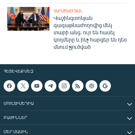
ՏԱՐԱԾԱՇՐՋԱՆ
Վաշինգտոնյան
գագաթնաժողովից մեկ
տարի անց. ուր են հասել
կողմերը և ինչ հարցեր են դեռ
մնում չլուծված
ՀԵՏԵՎԵՔ ՄԵԶ
ՄՈՒԼՏԻՄԵԴԻԱ
ԲԱԺԻՆՆԵՐ
ՄԵՐ ՄԱՍԻՆ