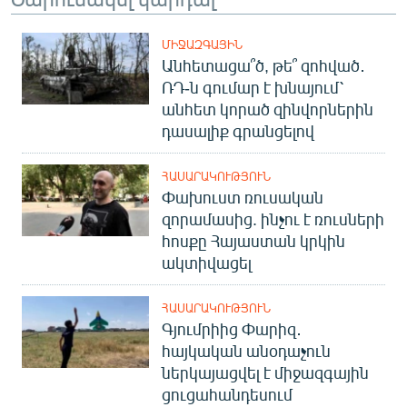
English
ՄԻՋԱԶԳԱՅԻՆ
Русский
Անհետացա՞ծ, թե՞ զոհված․
ՌԴ-ն գումար է խնայում՝
ՀԵՏԵՎԵՔ ՄԵԶ
անհետ կորած զինվորներին
դասալիք գրանցելով
ՀԱՍԱՐԱԿՈՒԹՅՈՒՆ
Փախուստ ռուսական
զորամասից. ինչու է ռուսների
«Ազատության» բոլոր կայքերը
հոսքը Հայաստան կրկին
ակտիվացել
ՀԱՍԱՐԱԿՈՒԹՅՈՒՆ
Գյումրիից Փարիզ․
հայկական անօդաչուն
ներկայացվել է միջազգային
ցուցահանդեսում