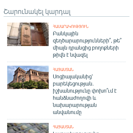
English
Շարունակել կարդալ
Русский
ՀԱՍԱՐԱԿՈՒԹՅՈՒՆ
ՀԵՏԵՎԵՔ ՄԵԶ
Բանկային
զեղծարարությունների՞, թե՞
միայն դրանցից բողոքների
թիվն է նվազել
ՀԱՅԱՍՏԱՆ
«Ազատության» բոլոր կայքերը
Սոցիալականից՝
բարեկեցության.
իշխանությունը փոխո՞ւմ է
հանձնաժողովի և
նախարարության
անվանումը
ՀԱՅԱՍՏԱՆ