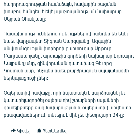
հաղորդագրության համաձայն, հավաքին բացման
ՄԻՋԱԶԳԱՅԻՆ
խոսքով հանդես է եկել պաշտպանության նախարար
ՄՇԱԿՈՒՅԹ
Սեյրան Օհանյանը:
ՍՊՈՐՏ
Դասախոսություններով ու ելույթներով հանդես են եկել
ՄԵԿՆԱԲԱՆՈՒԹՅՈՒՆ
նաեւ վարչապետ Տիգրան Սարգսյանը, Ազգային
անվտանգության խորհրդի քարտուղար Արթուր
ՏՏ ԵՒ ԻՆՏԵՐՆԵՏ
Բաղդասարյանը, արտաքին գործերի նախարար Էդուարդ
ԿՈՐՈՆԱՎԻՐՈՒՍ
Նալբանդյանը, զինվորական դատախազ Գեւորգ
Կոստանյանը, ինչպես նաեւ բարձրագույն սպայակազմի
ԱՐԽԻՎ
ներկայացուցիչներ:
ՏԵՍԱՆՅՈՒԹԵՐ
Օպերատիվ հավաքը, որի նպատակն է բարձրացնել եւ
ԲԱՆԱՎԵՃ
կատարելագործել օպերատիվ շտաբների սպաների
ՁԳՏԵԼՈՎ ԼԱՎԱԳՈՒՅՆԻՆ
գիտելիքները ռազմավարության և օպերատիվ արվեստի
բնագավառներում, տեւելու է մինչեւ փետրվարի 24-ը:
ՓՈԴՔԱՍԹ
Կիսվել
Հետևեք մեզ
Հայերեն