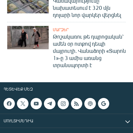
Կառավարությունը
նախատեսում է 320 մլն
դոլարի նոր վարկեր վերցնել
ՄԱՐԶԵՐ
Թոշակառու թե դպրոցական՝
ամեն օր ոտքով դեպի
մայրուղի. Վանաձորի «Տարոն
1»-ը 3 ամիս առանց
տրանսպորտի է
ՀԵՏԵՎԵՔ ՄԵԶ
ՄՈՒԼՏԻՄԵԴԻԱ