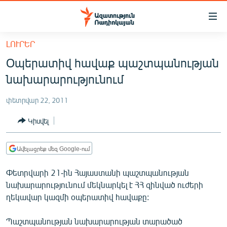
Մատչելիության
հղումներ
Անցնել
ԼՈՒՐԵՐ
հիմնական
ԱԶԱՏՈՒԹՅՈՒՆ TV
Օպերատիվ հավաք պաշտպանության
բովանդակությանը
ՀԱՅԱՍՏԱՆ
Անցնել
նախարարությունում
հիմնական
ՔԱՂԱՔԱԿԱՆ
մենյուին
փետրվար 22, 2011
ԸՆՏՐՈՒԹՅՈՒՆՆԵՐ 2026
Որոնում
Կիսվել
ԻՐԱՎՈՒՆՔ
ՀԱՍԱՐԱԿՈՒԹՅՈՒՆ
Ավելացրեք մեզ Google-ում
ՏՆՏԵՍՈՒԹՅՈՒՆ
Փետրվարի 21-ին Հայաստանի պաշտպանության
ՂԱՐԱԲԱՂ
նախարարությունում մեկնարկել է ՀՀ զինված ուժերի
ղեկավար կազմի օպերատիվ հավաքը:
ՊԱՏԵՐԱԶՄԻ 6 ՇԱԲԱԹՆԵՐԸ
ՏԱՐԱԾԱՇՐՋԱՆ
Պաշտպանության նախարարության տարածած