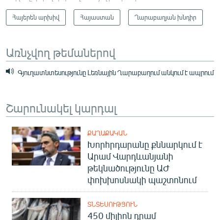
Հայերեն արխիվ
Հայաստան
Ղարաբաղյան խնդիր
Առնչվող թեմաներով
Գյուղատնտեսությունը Լեռնային Ղարաբաղում անկում է ապրում
Շարունակել կարդալ
ՔԱՂԱՔԱԿԱՆ
Խորհրդարանը քննարկում է
Արամ Վարդևանյանի
թեկնածությունը ԱԺ
փոխխոսնակի պաշտոնում
ՏՆՏԵՍՈՒԹՅՈՒՆ
450 միլիոն դրամ