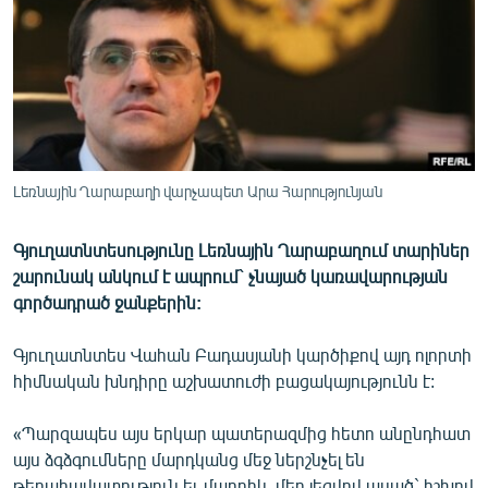
ՄԻՋԱԶԳԱՅԻՆ
ՄՇԱԿՈՒՅԹ
ՍՊՈՐՏ
ՄԵԿՆԱԲԱՆՈՒԹՅՈՒՆ
ՏՏ ԵՒ ԻՆՏԵՐՆԵՏ
Լեռնային Ղարաբաղի վարչապետ Արա Հարությունյան
ԿՈՐՈՆԱՎԻՐՈՒՍ
Գյուղատնտեսությունը Լեռնային Ղարաբաղում տարիներ
ԱՐԽԻՎ
շարունակ անկում է ապրում` չնայած կառավարության
ՏԵՍԱՆՅՈՒԹԵՐ
գործադրած ջանքերին:
ԲԱՆԱՎԵՃ
Գյուղատնտես Վահան Բադասյանի կարծիքով այդ ոլորտի
ՁԳՏԵԼՈՎ ԼԱՎԱԳՈՒՅՆԻՆ
հիմնական խնդիրը աշխատուժի բացակայությունն է:
ՓՈԴՔԱՍԹ
«Պարզապես այս երկար պատերազմից հետո անընդհատ
այս ձգձգումները մարդկանց մեջ ներշնչել են
Հայերեն
թերահավատություն եւ մարդիկ, մեր լեզվով ասած` իշխով