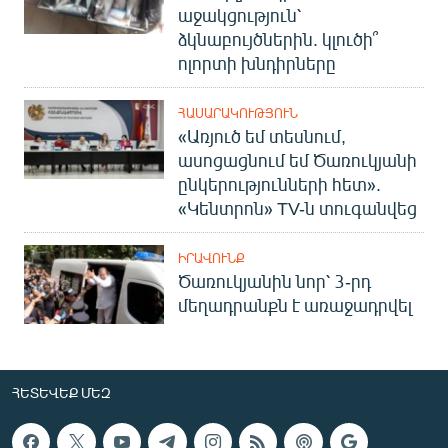
աջակցություն՝
ձկնաբույծներին. կլուծի՞
ոլորտի խնդիրները
ՀԱՍԱՐԱԿՈՒԹՅՈՒՆ
«Առյուծ եմ տեսնում,
ասոցացնում եմ Ծառուկյանի
ընկերությունների հետ».
«Կենտրոն» TV-ն տուգանվեց
ԻՐԱՎՈՒՆՔ
Ծառուկյանին նոր՝ 3-րդ
մեղադրանքն է առաջադրվել
ՀԵՏԵՎԵՔ ՄԵԶ