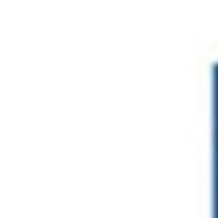
ՄԻՋԱԶԳԱՅԻՆ
ՄՇԱԿՈՒՅԹ
ՍՊՈՐՏ
ՄԵԿՆԱԲԱՆՈՒԹՅՈՒՆ
ՏՏ ԵՒ ԻՆՏԵՐՆԵՏ
ԿՈՐՈՆԱՎԻՐՈՒՍ
ԱՐԽԻՎ
ՏԵՍԱՆՅՈՒԹԵՐ
ԲԱՆԱՎԵՃ
ՁԳՏԵԼՈՎ ԼԱՎԱԳՈՒՅՆԻՆ
ՓՈԴՔԱՍԹ