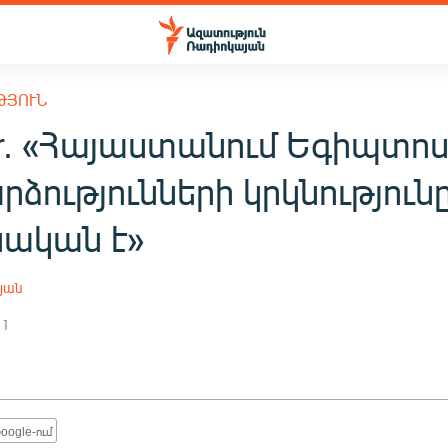
ԹՅՈՒՆ
or. «Հայաստանում Եգիպտո
ձությունների կրկնությունը
ական է»
յան
11
oogle-ում