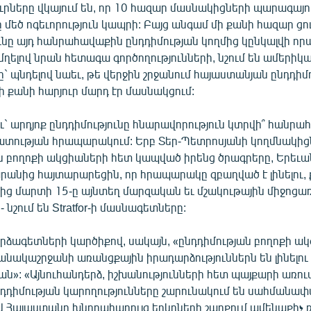
բյուրները վկայում են, որ 10 հազար մասնակիցների պարագայո
ը մեծ ոգեւորություն կապրի: Բայց անգամ մի քանի հազար ց
նը այդ հանրահավաքին ընդդիմության կողմից կընկալվի որպ
 մղելով նրան հետագա գործողությունների, նշում են ամերիկ
 պնդելով նաեւ, թե վերջին շրջանում հայաստանյան ընդդիմ
 քանի հարյուր մարդ էր մասնակցում:
ւ` արդյոք ընդդիմությունը հնարավորություն կտրվի՞ հանր
ատության հրապարակում: Երբ Տեր-Պետրոսյանի կողմնակից
 բողոքի ակցիաների հետ կապված իրենց ծրագրերը, Երեւա
նից հայտարարեցին, որ հրապարակը զբաղված է լինելու, 
ից մարտի 15-ը այնտեղ մարզական եւ մշակութային միջոցառ
- նշում են Stratfor-ի մասնագետները:
րձագետների կարծիքով, սակայն, «ընդդիմության բողոքի ա
նակաշրջանի առանցքային իրադարձություններն են լինելու 
ան»: «Այնուհանդերձ, իշխանությունների հետ պայքարի առու
դիմության կարողությունները շարունակում են սահմանափա
Հայաստանը խնդրահարույց երկրների շարքում ամենաքիչ ռի