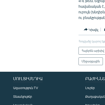
«Ու թեեւ եգիպ
հավանական է, 
ուրույն խնդիր
ու բնակչության
Կիսվել
Հոդվածը կարող եք
Հայերեն արխիվ
Միջազգային
ՄՈՒԼՏԻՄԵԴԻԱ
ԲԱԺԻՆՆԵ
Ազատություն TV
Լուրեր
Տեսանյութեր
Քաղաքակա