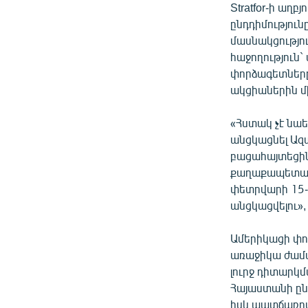
Stratfor-ի աղ
ընդդիմություն
մասնակցությու
հաջողություն`
փորձագետները`
ակցիաներին մի
«Հստակ չէ նաե
անցկացնել Ազ
բացահայտեցին
քաղաքապետարա
փետրվարի 15-
անցկացվելու», 
Ամերիկացի փո
առաջիկա ժամա
լուրջ դիտարկմ
Հայաստանի ընդ
իսկ պատճառով 