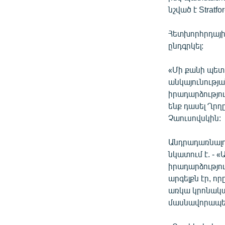
նշված է Stratfo
Հետխորհրդային
ընդգրկել:
«Մի քանի պետո
անկայունությա
իրադարձությու
ենք դասել Ղրղ
Չաուսովսկին:
Անդրադառնալո
նկատում է. - 
իրադարձությո
արգելքն էր, ո
առկա կրոնակա
մասնավորապես