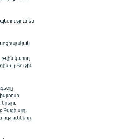
 պետություն են
ւ սոցիալական
ի
ի թվին կարող
եղինակ Յուջին
ագետը
Եգիպտոսի
կրելու
: Բացի այդ,
ությունները,