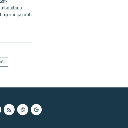
քիչ
տ տեղական
այունությունն
ուն