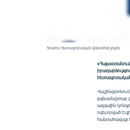
Stratfor հետազոտական կենտրոնի լոգոն
«Հայաստանում 
իրադարձությու
հետազոտական
Վաշինգտոնում 
լայնամաշտաբ բ
ազգային կոնգ
ոգեւորված Եգի
հանրահավաք է