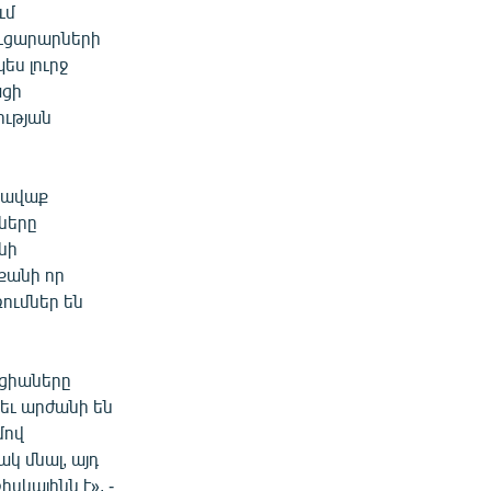
ւմ
ուցարարների
ես լուրջ
ացի
ության
ահավաք
ները
նի
քանի որ
ումներ են
կցիաները
եւ արժանի են
մով
կ մնալ, այդ
սկայինն է», -