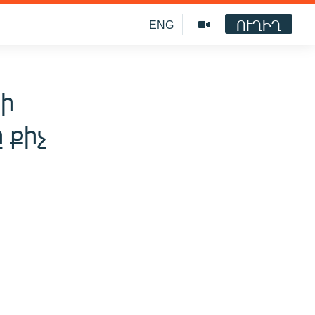
ՈՒՂԻՂ
ENG
սի
 քիչ