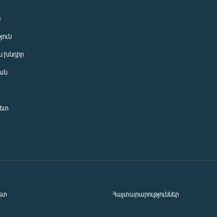
ն
յուն
 խնդիր
ան
նետ
ետ
Հայտարարություններ