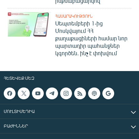
ինքնաբացարկով
ՀԱՍԱՐԱԿՈՒԹՅՈՒՆ
Սեպտեմբերի 1-ից
Մոսկվայում ՀՀ
քաղաքացիների համար նոր
պարտադիր պահանջներ
կգործեն. ինչ է փոխվում
ՀԵՏԵՎԵՔ ՄԵԶ
ՄՈՒԼՏԻՄԵԴԻԱ
ԲԱԺԻՆՆԵՐ