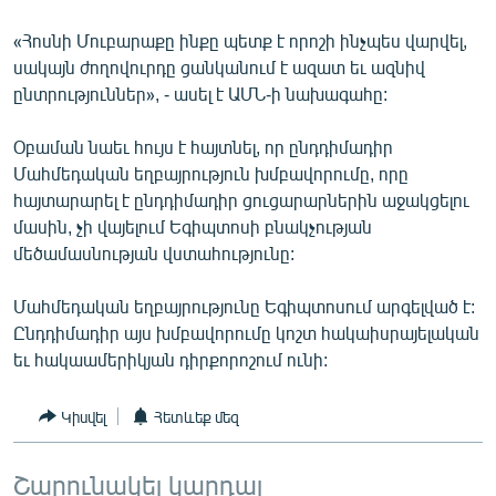
ՄԻՋԱԶԳԱՅԻՆ
«Հոսնի Մուբարաքը ինքը պետք է որոշի ինչպես վարվել,
ՄՇԱԿՈՒՅԹ
սակայն ժողովուրդը ցանկանում է ազատ եւ ազնիվ
ընտրություններ», - ասել է ԱՄՆ-ի նախագահը:
ՍՊՈՐՏ
ՄԵԿՆԱԲԱՆՈՒԹՅՈՒՆ
Օբաման նաեւ հույս է հայտնել, որ ընդդիմադիր
Մահմեդական եղբայրություն խմբավորումը, որը
ՏՏ ԵՒ ԻՆՏԵՐՆԵՏ
հայտարարել է ընդդիմադիր ցուցարարներին աջակցելու
ԿՈՐՈՆԱՎԻՐՈՒՍ
մասին, չի վայելում Եգիպտոսի բնակչության
մեծամասնության վստահությունը:
ԱՐԽԻՎ
ՏԵՍԱՆՅՈՒԹԵՐ
Մահմեդական եղբայրությունը Եգիպտոսում արգելված է:
Ընդդիմադիր այս խմբավորումը կոշտ հակաիսրայելական
ԲԱՆԱՎԵՃ
եւ հակաամերիկյան դիրքորոշում ունի:
ՁԳՏԵԼՈՎ ԼԱՎԱԳՈՒՅՆԻՆ
ՓՈԴՔԱՍԹ
Կիսվել
Հետևեք մեզ
Հայերեն
Շարունակել կարդալ