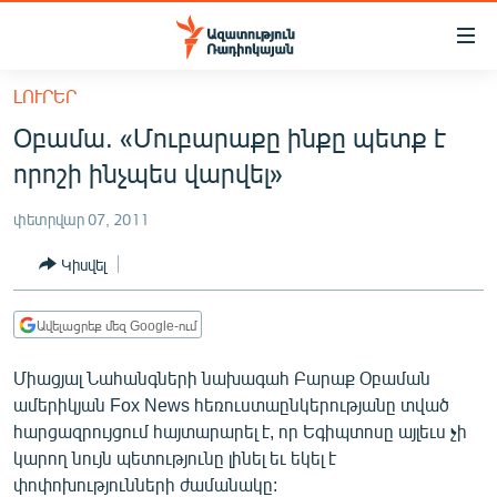
Մատչելիության
հղումներ
Անցնել
ԼՈՒՐԵՐ
հիմնական
ԱԶԱՏՈՒԹՅՈՒՆ TV
Օբամա. «Մուբարաքը ինքը պետք է
բովանդակությանը
ՀԱՅԱՍՏԱՆ
Անցնել
որոշի ինչպես վարվել»
հիմնական
ՔԱՂԱՔԱԿԱՆ
մենյուին
փետրվար 07, 2011
ԸՆՏՐՈՒԹՅՈՒՆՆԵՐ 2026
Որոնում
Կիսվել
ԻՐԱՎՈՒՆՔ
ՀԱՍԱՐԱԿՈՒԹՅՈՒՆ
Ավելացրեք մեզ Google-ում
ՏՆՏԵՍՈՒԹՅՈՒՆ
Միացյալ Նահանգների նախագահ Բարաք Օբաման
ՂԱՐԱԲԱՂ
ամերիկյան Fox News հեռուստաընկերությանը տված
հարցազրույցում հայտարարել է, որ Եգիպտոսը այլեւս չի
ՊԱՏԵՐԱԶՄԻ 6 ՇԱԲԱԹՆԵՐԸ
կարող նույն պետությունը լինել եւ եկել է
ՏԱՐԱԾԱՇՐՋԱՆ
փոփոխությունների ժամանակը: