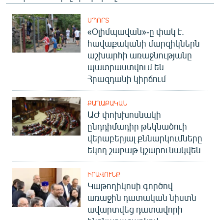
English
ՍՊՈՐՏ
Русский
«Օլիմպավան»-ը փակ է.
հավաքականի մարզիկներն
ՀԵՏԵՎԵՔ ՄԵԶ
աշխարհի առաջնությանը
պատրաստվում են
Հրազդանի կիրճում
ՔԱՂԱՔԱԿԱՆ
ԱԺ փոխխոսնակի
«Ազատության» բոլոր կայքերը
ընդդիմադիր թեկնածուի
վերաբերյալ քննարկումները
եկող շաբաթ կշարունակվեն
ԻՐԱՎՈՒՆՔ
Կաթողիկոսի գործով
առաջին դատական նիստն
ավարտվեց դատավորի