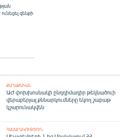
թյան
 ունեցել զենքի
ՔԱՂԱՔԱԿԱՆ
ԱԺ փոխխոսնակի ընդդիմադիր թեկնածուի
վերաբերյալ քննարկումները եկող շաբաթ
կշարունակվեն
ՀԱՍԱՐԱԿՈՒԹՅՈՒՆ
Սեպտեմբերի 1-ից Մոսկվայում ՀՀ