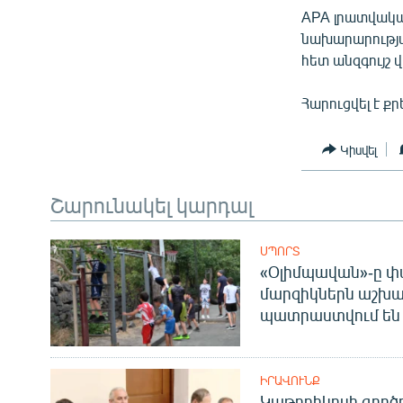
ՄԻՋԱԶԳԱՅԻՆ
APA լրատվակա
ՄՇԱԿՈՒՅԹ
նախարարության
հետ անզգույշ 
ՍՊՈՐՏ
ՄԵԿՆԱԲԱՆՈՒԹՅՈՒՆ
Հարուցվել է քր
ՏՏ ԵՒ ԻՆՏԵՐՆԵՏ
Կիսվել
ԿՈՐՈՆԱՎԻՐՈՒՍ
ԱՐԽԻՎ
Շարունակել կարդալ
ՏԵՍԱՆՅՈՒԹԵՐ
ՍՊՈՐՏ
ԲԱՆԱՎԵՃ
«Օլիմպավան»-ը փ
մարզիկներն աշխա
ՁԳՏԵԼՈՎ ԼԱՎԱԳՈՒՅՆԻՆ
պատրաստվում են 
ՓՈԴՔԱՍԹ
ԻՐԱՎՈՒՆՔ
Կաթողիկոսի գոր