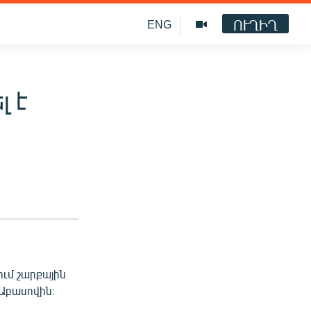
ՈՒՂԻՂ
ENG
լ է
ւմ շարքային
 Աբասովին։