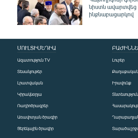
նիստն ավարտվեց
ինքնաբացարկով
ՄՈՒԼՏԻՄԵԴԻԱ
ԲԱԺԻՆՆԵ
Ազատություն TV
Լուրեր
Տեսանյութեր
Քաղաքակա
Լրատվական
Իրավունք
Կիրակնօրյա
Տնտեսությու
Ռադիոծրագրեր
Հասարակութ
Առավոտյան ծրագիր
Ղարաբաղյան
Ցերեկային ծրագիր
Տարածաշրջ
Հայերեն