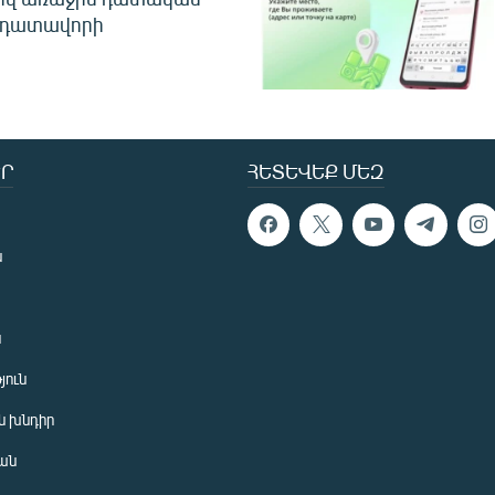
 դատավորի
Ր
ՀԵՏԵՎԵՔ ՄԵԶ
ն
ն
յուն
 խնդիր
ան