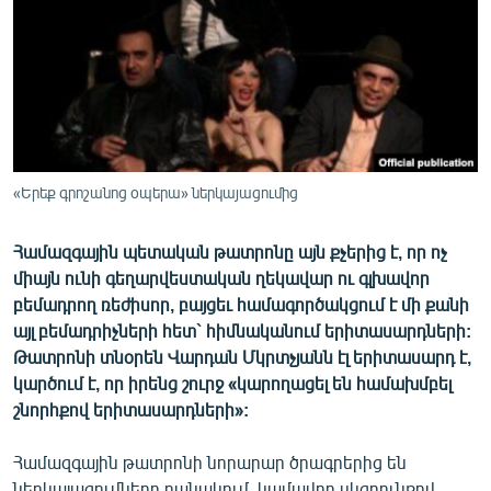
ՄԻՋԱԶԳԱՅԻՆ
ՄՇԱԿՈՒՅԹ
ՍՊՈՐՏ
ՄԵԿՆԱԲԱՆՈՒԹՅՈՒՆ
ՏՏ ԵՒ ԻՆՏԵՐՆԵՏ
«Երեք գրոշանոց օպերա» ներկայացումից
ԿՈՐՈՆԱՎԻՐՈՒՍ
Համազգային պետական թատրոնը այն քչերից է, որ ոչ
ԱՐԽԻՎ
միայն ունի գեղարվեստական ղեկավար ու գլխավոր
ՏԵՍԱՆՅՈՒԹԵՐ
բեմադրող ռեժիսոր, բայցեւ համագործակցում է մի քանի
այլ բեմադրիչների հետ` հիմնականում երիտասարդների:
ԲԱՆԱՎԵՃ
Թատրոնի տնօրեն Վարդան Մկրտչյանն էլ երիտասարդ է,
ՁԳՏԵԼՈՎ ԼԱՎԱԳՈՒՅՆԻՆ
կարծում է, որ իրենց շուրջ «կարողացել են համախմբել
շնորհքով երիտասարդների»:
ՓՈԴՔԱՍԹ
Համազգային թատրոնի նորարար ծրագրերից են
Հայերեն
ներկայացումները բանակում. կամավոր սկզբունքով