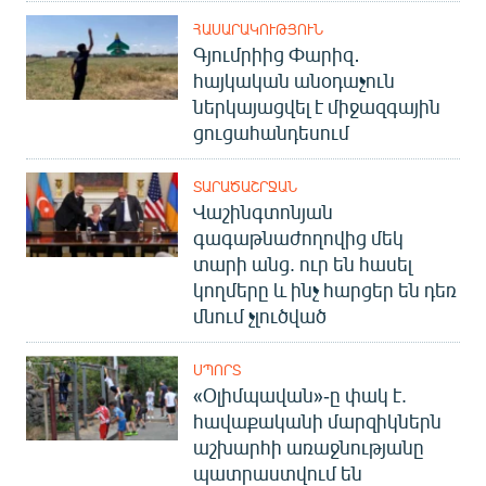
ՀԱՍԱՐԱԿՈՒԹՅՈՒՆ
Գյումրիից Փարիզ․
հայկական անօդաչուն
ներկայացվել է միջազգային
ցուցահանդեսում
ՏԱՐԱԾԱՇՐՋԱՆ
Վաշինգտոնյան
գագաթնաժողովից մեկ
տարի անց. ուր են հասել
կողմերը և ինչ հարցեր են դեռ
մնում չլուծված
ՍՊՈՐՏ
«Օլիմպավան»-ը փակ է.
հավաքականի մարզիկներն
աշխարհի առաջնությանը
պատրաստվում են