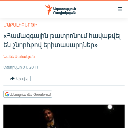
Մատչելիության
հղումներ
Անցնել
ՄԱՔՍԼԻԲԵՐԹԻ
հիմնական
ԱԶԱՏՈՒԹՅՈՒՆ TV
«Համազգային թատրոնում հավաքվել
բովանդակությանը
ՀԱՅԱՍՏԱՆ
Անցնել
են շնորհքով երիտասարդներ»
հիմնական
ՔԱՂԱՔԱԿԱՆ
մենյուին
Նանե Սահակյան
ԸՆՏՐՈՒԹՅՈՒՆՆԵՐ 2026
Որոնում
փետրվար 01, 2011
ԻՐԱՎՈՒՆՔ
Կիսվել
ՀԱՍԱՐԱԿՈՒԹՅՈՒՆ
ՏՆՏԵՍՈՒԹՅՈՒՆ
Ավելացրեք մեզ Google-ում
ՂԱՐԱԲԱՂ
ՊԱՏԵՐԱԶՄԻ 6 ՇԱԲԱԹՆԵՐԸ
ՏԱՐԱԾԱՇՐՋԱՆ