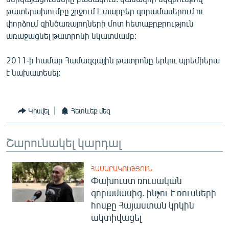
English
թատերախումբը շրջում է տարբեր զորամասերում ու
փորձում զինծառայողների մոտ հետաքրքրություն
Русский
առաջացնել թատրոնի նկատմամբ:
ՀԵՏԵՎԵՔ ՄԵԶ
2011-ի համար Համազգային թատրոնը երկու պրեմիերա
է նախատեսել:
Կիսվել
Հետևեք մեզ
«Ազատության» բոլոր կայքերը
Շարունակել կարդալ
ՀԱՍԱՐԱԿՈՒԹՅՈՒՆ
Փախուստ ռուսական
զորամասից. ինչու է ռուսների
հոսքը Հայաստան կրկին
ակտիվացել