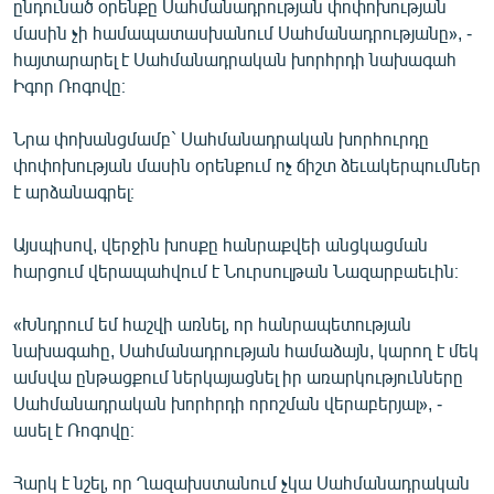
ընդունած օրենքը Սահմանադրության փոփոխության
English
մասին չի համապատասխանում Սահմանադրությանը», -
հայտարարել է Սահմանադրական խորհրդի նախագահ
Русский
Իգոր Ռոգովը։
ՀԵՏԵՎԵՔ ՄԵԶ
Նրա փոխանցմամբ` Սահմանադրական խորհուրդը
փոփոխության մասին օրենքում ոչ ճիշտ ձեւակերպումներ
է արձանագրել։
Այսպիսով, վերջին խոսքը հանրաքվեի անցկացման
«Ազատության» բոլոր կայքերը
հարցում վերապահվում է Նուրսուլթան Նազարբաեւին։
«Խնդրում եմ հաշվի առնել, որ հանրապետության
նախագահը, Սահմանադրության համաձայն, կարող է մեկ
ամսվա ընթացքում ներկայացնել իր առարկությունները
Սահմանադրական խորհրդի որոշման վերաբերյալ», -
ասել է Ռոգովը։
Հարկ է նշել, որ Ղազախստանում չկա Սահմանադրական