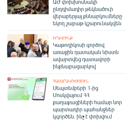
ԱԺ փոխխոսնակի
ընդդիմադիր թեկնածուի
վերաբերյալ քննարկումները
եկող շաբաթ կշարունակվեն
ԻՐԱՎՈՒՆՔ
Կաթողիկոսի գործով
առաջին դատական նիստն
ավարտվեց դատավորի
ինքնաբացարկով
ՀԱՍԱՐԱԿՈՒԹՅՈՒՆ
Սեպտեմբերի 1-ից
Մոսկվայում ՀՀ
քաղաքացիների համար նոր
պարտադիր պահանջներ
կգործեն. ինչ է փոխվում