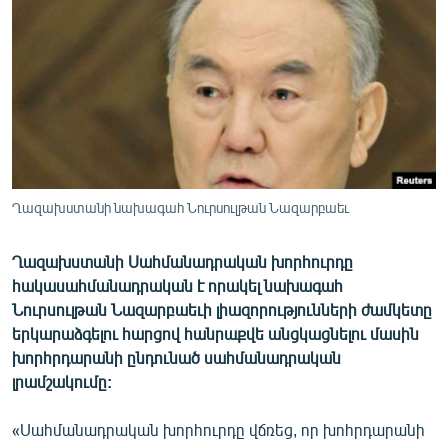
ՄԻՋԱԶԳԱՅԻՆ
ՄՇԱԿՈՒՅԹ
ՍՊՈՐՏ
ՄԵԿՆԱԲԱՆՈՒԹՅՈՒՆ
ՏՏ ԵՒ ԻՆՏԵՐՆԵՏ
ԿՈՐՈՆԱՎԻՐՈՒՍ
Ղազախստանի նախագահ Նուրսուլթան Նազարբաեւ
ԱՐԽԻՎ
Ղազախստանի Սահմանադրական խորհուրդը
ՏԵՍԱՆՅՈՒԹԵՐ
հակասահմանադրական է որակել նախագահ
ԲԱՆԱՎԵՃ
Նուրսուլթան Նազարբաեւի լիազորությունների ժամկետը
երկարաձգելու հարցով հանրաքվե անցկացնելու մասին
ՁԳՏԵԼՈՎ ԼԱՎԱԳՈՒՅՆԻՆ
խորհրդարանի ընդունած սահմանադրական
ՓՈԴՔԱՍԹ
լրամշակումը:
«Սահմանադրական խորհուրդը վճռեց, որ խոհրդարանի
Հայերեն