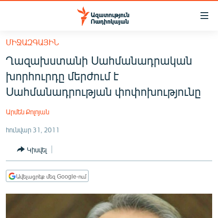
Մատչելիության
հղումներ
Անցնել
ՄԻՋԱԶԳԱՅԻՆ
հիմնական
ԱԶԱՏՈՒԹՅՈՒՆ TV
Ղազախստանի Սահմանադրական
բովանդակությանը
ՀԱՅԱՍՏԱՆ
Անցնել
խորհուրդը մերժում է
հիմնական
ՔԱՂԱՔԱԿԱՆ
Սահմանադրության փոփոխությունը
մենյուին
ԸՆՏՐՈՒԹՅՈՒՆՆԵՐ 2026
Որոնում
Արմեն Քոլոյան
ԻՐԱՎՈՒՆՔ
հունվար 31, 2011
ՀԱՍԱՐԱԿՈՒԹՅՈՒՆ
Կիսվել
ՏՆՏԵՍՈՒԹՅՈՒՆ
ՂԱՐԱԲԱՂ
Ավելացրեք մեզ Google-ում
ՊԱՏԵՐԱԶՄԻ 6 ՇԱԲԱԹՆԵՐԸ
ՏԱՐԱԾԱՇՐՋԱՆ