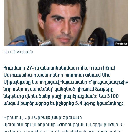
ՄԻՋԱԶԳԱՅԻՆ
ՄՇԱԿՈՒՅԹ
ՍՊՈՐՏ
ՄԵԿՆԱԲԱՆՈՒԹՅՈՒՆ
ՏՏ ԵՒ ԻՆՏԵՐՆԵՏ
Սիս Միքայելյան
ԿՈՐՈՆԱՎԻՐՈՒՍ
Հունվարի 27-ին պետկոնսերվատորիայի դահլիճում
ԱՐԽԻՎ
Սփյուռքահայ ուսանողների խորհրդի անդամ Սիս
ՏԵՍԱՆՅՈՒԹԵՐ
Միքայելյանը կարողացավ Հայաստանի «Դյուցազնագրքի»
նոր ռեկորդ սահմանել` կանգնած դիրքում ձեռքերը
ԲԱՆԱՎԵՃ
ներքեւից վերեւ ծանր քաշի բարձրացմամբ: Նա 3100
ՁԳՏԵԼՈՎ ԼԱՎԱԳՈՒՅՆԻՆ
անգամ բարձրացրեց եւ իջեցրեց 5,4 կգ-ոց կցագնդերը:
ՓՈԴՔԱՍԹ
Վիրահայ Սիս Միքայելյանը Երեւանի
պետկոնսերվատորիայի «Ժողովրդական երգ» բաժնի 3-
Հայերեն
րդ կուրսի ուսանող է եւ միաժամանակ բռցքամարտիկ: