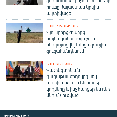
զորամասից. ինչու է ռուսների
հոսքը Հայաստան կրկին
ակտիվացել
ՀԱՍԱՐԱԿՈՒԹՅՈՒՆ
Գյումրիից Փարիզ․
հայկական անօդաչուն
ներկայացվել է միջազգային
ցուցահանդեսում
ՏԱՐԱԾԱՇՐՋԱՆ
Վաշինգտոնյան
գագաթնաժողովից մեկ
տարի անց. ուր են հասել
կողմերը և ինչ հարցեր են դեռ
մնում չլուծված
ՀԵՏԵՎԵՔ ՄԵԶ