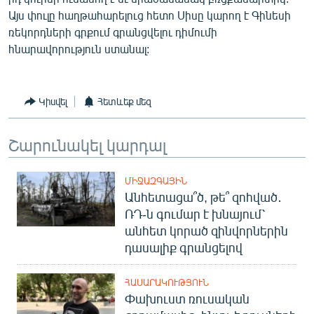
English
Այս փուլը հաղթահարելուց հետո Սիսը կարող է Գինեսի
ռեկորդների գրքում գրանցվելու դիմումի
Русский
հնարավորություն ստանալ:
ՀԵՏԵՎԵՔ ՄԵԶ
Կիսվել
Հետևեք մեզ
Շարունակել կարդալ
«Ազատության» բոլոր կայքերը
ՄԻՋԱԶԳԱՅԻՆ
Անհետացա՞ծ, թե՞ զոհված․
ՌԴ-ն գումար է խնայում՝
անհետ կորած զինվորներին
դասալիք գրանցելով
ՀԱՍԱՐԱԿՈՒԹՅՈՒՆ
Փախուստ ռուսական