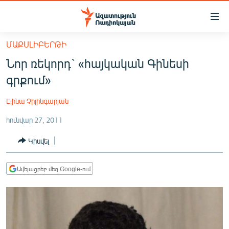
Մատչելիության
հղումներ
Անցնել
ՄԱՔՍԼԻԲԵՐԹԻ
հիմնական
ԱԶԱՏՈՒԹՅՈՒՆ TV
Նոր ռեկորդ` «հայկական Գինեսի
բովանդակությանը
ՀԱՅԱՍՏԱՆ
Անցնել
գրքում»
հիմնական
ՔԱՂԱՔԱԿԱՆ
մենյուին
Էլինա Չիլինգարյան
ԸՆՏՐՈՒԹՅՈՒՆՆԵՐ 2026
Որոնում
հունվար 27, 2011
ԻՐԱՎՈՒՆՔ
Կիսվել
ՀԱՍԱՐԱԿՈՒԹՅՈՒՆ
ՏՆՏԵՍՈՒԹՅՈՒՆ
Ավելացրեք մեզ Google-ում
ՂԱՐԱԲԱՂ
ՊԱՏԵՐԱԶՄԻ 6 ՇԱԲԱԹՆԵՐԸ
ՏԱՐԱԾԱՇՐՋԱՆ