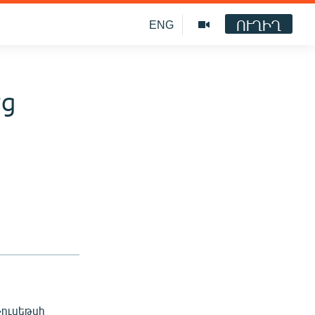
ՈՒՂԻՂ
ENG
եց
չուսեթսի