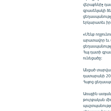
ՄԻՋԱԶԳԱՅԻՆ
վերաքննիչ դա
ՄՇԱԿՈՒՅԹ
գրասենյակի ձ
ցեղասպանությ
ՍՊՈՐՏ
երկարատեւ ի
ՄԵԿՆԱԲԱՆՈՒԹՅՈՒՆ
«Մենք ողջունո
ՏՏ ԵՒ ԻՆՏԵՐՆԵՏ
արատավոր եւ 
ԿՈՐՈՆԱՎԻՐՈՒՍ
ցեղասպանությա
Հայ դատի գրա
ԱՐԽԻՎ
ունեցածը:
ՏԵՍԱՆՅՈՒԹԵՐ
Անցած տարվա
ԲԱՆԱՎԵՃ
դատարանի 200
ՁԳՏԵԼՈՎ ԼԱՎԱԳՈՒՅՆԻՆ
Հայոց ցեղասպա
ՓՈԴՔԱՍԹ
Առաջին ատյան
թուրքական մի
պաշտպանությա