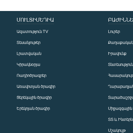
ՄՈՒԼՏԻՄԵԴԻԱ
ԲԱԺԻՆՆԵ
Ազատություն TV
Լուրեր
Տեսանյութեր
Քաղաքակա
Լրատվական
Իրավունք
Կիրակնօրյա
Տնտեսությու
Ռադիոծրագրեր
Հասարակութ
Առավոտյան ծրագիր
Ղարաբաղյան
Ցերեկային ծրագիր
Տարածաշրջ
Հայերեն
Երեկոյան ծրագիր
Միջազգային
English
ՏՏ և Ինտեր
Русский
Մշակույթ