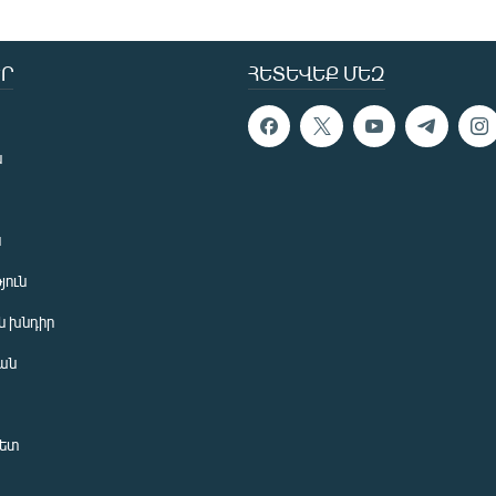
Ր
ՀԵՏԵՎԵՔ ՄԵԶ
ն
ն
յուն
 խնդիր
ան
նետ