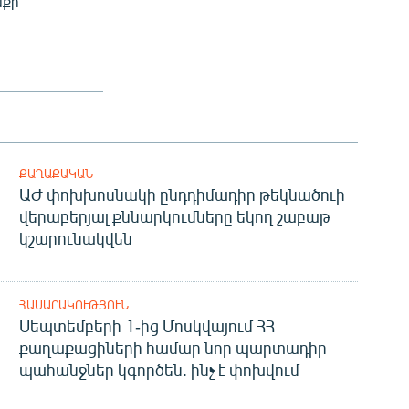
սքի
ՔԱՂԱՔԱԿԱՆ
ԱԺ փոխխոսնակի ընդդիմադիր թեկնածուի
վերաբերյալ քննարկումները եկող շաբաթ
կշարունակվեն
ՀԱՍԱՐԱԿՈՒԹՅՈՒՆ
Սեպտեմբերի 1-ից Մոսկվայում ՀՀ
քաղաքացիների համար նոր պարտադիր
պահանջներ կգործեն. ինչ է փոխվում