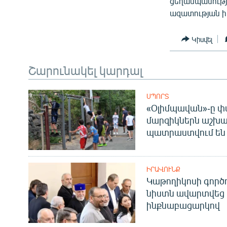
ցեղասպանությ
ազատության ի
Կիսվել
Շարունակել կարդալ
ՍՊՈՐՏ
«Օլիմպավան»-ը փ
մարզիկներն աշխա
պատրաստվում են 
ԻՐԱՎՈՒՆՔ
Կաթողիկոսի գոր
նիստն ավարտվեց
ինքնաբացարկով