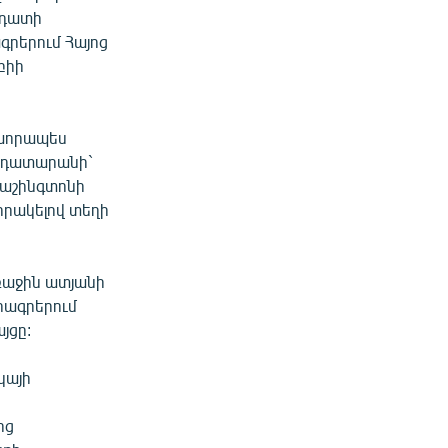
 դատի
գրերում Հայոց
բիի
ս խորապես
չ դատարանի`
Վաշինգտոնի
որակելով տեղի
աջին ատյանի
րագրերում
յցը:
կայի
ոց