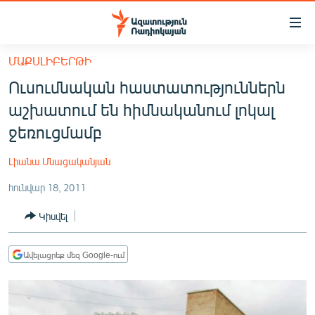
Մատչելիության
հղումներ
Անցնել
ՄԱՔՍԼԻԲԵՐԹԻ
հիմնական
ԱԶԱՏՈՒԹՅՈՒՆ TV
Ուսումնական հաստատություններն
բովանդակությանը
ՀԱՅԱՍՏԱՆ
Անցնել
աշխատում են հիմնականում լոկալ
հիմնական
ՔԱՂԱՔԱԿԱՆ
ջեռուցմամբ
մենյուին
ԸՆՏՐՈՒԹՅՈՒՆՆԵՐ 2026
Որոնում
Լիանա Մնացականյան
ԻՐԱՎՈՒՆՔ
հունվար 18, 2011
ՀԱՍԱՐԱԿՈՒԹՅՈՒՆ
Կիսվել
ՏՆՏԵՍՈՒԹՅՈՒՆ
ՂԱՐԱԲԱՂ
Ավելացրեք մեզ Google-ում
ՊԱՏԵՐԱԶՄԻ 6 ՇԱԲԱԹՆԵՐԸ
ՏԱՐԱԾԱՇՐՋԱՆ