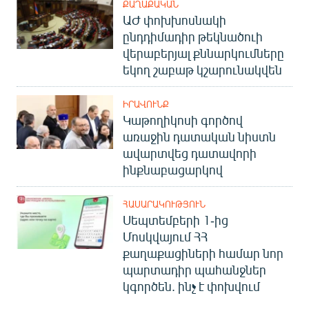
ՔԱՂԱՔԱԿԱՆ
ԱԺ փոխխոսնակի
ընդդիմադիր թեկնածուի
վերաբերյալ քննարկումները
եկող շաբաթ կշարունակվեն
ԻՐԱՎՈՒՆՔ
Կաթողիկոսի գործով
առաջին դատական նիստն
ավարտվեց դատավորի
ինքնաբացարկով
ՀԱՍԱՐԱԿՈՒԹՅՈՒՆ
Սեպտեմբերի 1-ից
Մոսկվայում ՀՀ
քաղաքացիների համար նոր
պարտադիր պահանջներ
կգործեն. ինչ է փոխվում