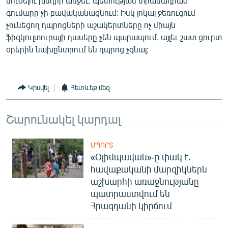
մուծելու խնդրի առջեւ. պետության տրամադրած
English
գումարը չի բավականացնում: Իսկ լոկալ ջեռուցում
չունեցող դպրոցների աշակերտները ոչ միայն
Русский
ֆիզկուլտուրայի դասերը չեն պարապում, այլեւ շատ ցուրտ
օրերին նախընտրում են դպրոց չգնալ:
ՀԵՏԵՎԵՔ ՄԵԶ
Կիսվել
Հետևեք մեզ
Շարունակել կարդալ
«Ազատության» բոլոր կայքերը
ՍՊՈՐՏ
«Օլիմպավան»-ը փակ է.
հավաքականի մարզիկներն
աշխարհի առաջնությանը
պատրաստվում են
Հրազդանի կիրճում