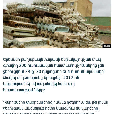
ՄԻՋԱԶԳԱՅԻՆ
ՄՇԱԿՈՒՅԹ
ՍՊՈՐՏ
ՄԵԿՆԱԲԱՆՈՒԹՅՈՒՆ
ՏՏ ԵՒ ԻՆՏԵՐՆԵՏ
ԿՈՐՈՆԱՎԻՐՈՒՍ
Երեւանի քաղաքապետարանի ենթակայության տակ
ԱՐԽԻՎ
գտնվող 200 ուսումնական հաստատություններից չեն
ՏԵՍԱՆՅՈՒԹԵՐ
ջեռուցվում 34-ը` 30 դպրոցներ եւ 4 ուսումնարաններ:
Քաղաքապետարանը ծրագրել է 2012-ին
ԲԱՆԱՎԵՃ
կաթսայատներով ապահովել նաեւ այդ
ՁԳՏԵԼՈՎ ԼԱՎԱԳՈՒՅՆԻՆ
հաստատությունները:
ՓՈԴՔԱՍԹ
Դպրոցների տնօրեններից ոմանք դժգոհում են, թե լոկալ
ջեռուցման անցնելուց հետո կանգնում են վարձերը
Հայերեն