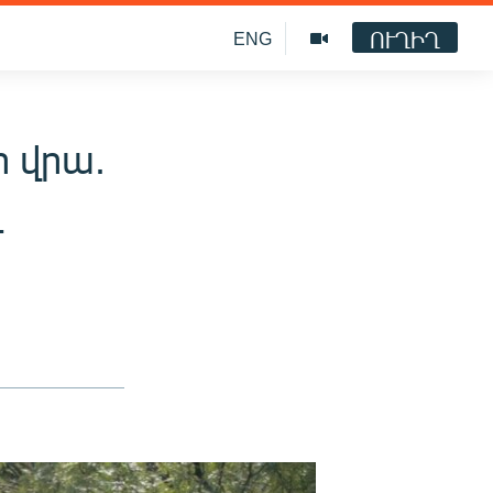
ՈՒՂԻՂ
ENG
ի վրա.
լ