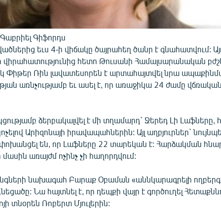
Գաբրիել Գիֆորդս
ածներից եւս 4-ի վիճակը ծայրահեղ ծանր է գնահատվում: Այ
 վիրահատությունից հետո Թուսանի Համալսարանական բժ
շկ Փիթեր Ռին լավատեսորեն է արտահայտվել նրա ապաքինմ
ան առնչությամբ եւ ասել է, որ առաջիկա 24 ժամը վճռական 
ւթյամբ ձերբակալվել է մի տղամարդ` Ջերեդ Լի Լաֆները, հ
ոչելով Արիզոնայի իրավապահներին: Այլ աղբյուրներ` նույ
 փոխանցել են, որ Լաֆները 22 տարեկան է: Հարձակման հն
մասին առայժմ ոչինչ չի հաղորդվում:
նգների նախագահ Բարաք Օբաման «աննկարագրելի ողբերգու
ւնեցածը: Նա հայտնել է, որ դեպքի վայր է գործուղել Հետաքնն
ոյի տնօրեն Ռոբերտ Մյուլերին: