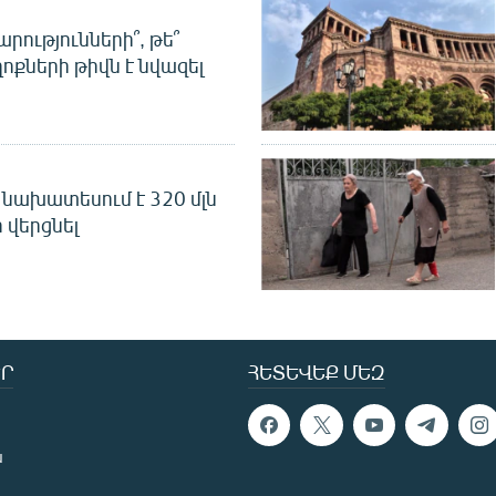
րությունների՞, թե՞
ոքների թիվն է նվազել
նախատեսում է 320 մլն
 վերցնել
Ր
ՀԵՏԵՎԵՔ ՄԵԶ
ն