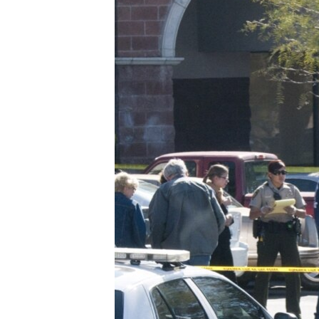
ՄԻՋԱԶԳԱՅԻՆ
ՄՇԱԿՈՒՅԹ
ՍՊՈՐՏ
ՄԵԿՆԱԲԱՆՈՒԹՅՈՒՆ
ՏՏ ԵՒ ԻՆՏԵՐՆԵՏ
ԿՈՐՈՆԱՎԻՐՈՒՍ
ԱՐԽԻՎ
ՏԵՍԱՆՅՈՒԹԵՐ
ԲԱՆԱՎԵՃ
ՁԳՏԵԼՈՎ ԼԱՎԱԳՈՒՅՆԻՆ
ՓՈԴՔԱՍԹ