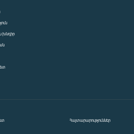
ն
յուն
 խնդիր
ան
նետ
ետ
Հայտարարություններ