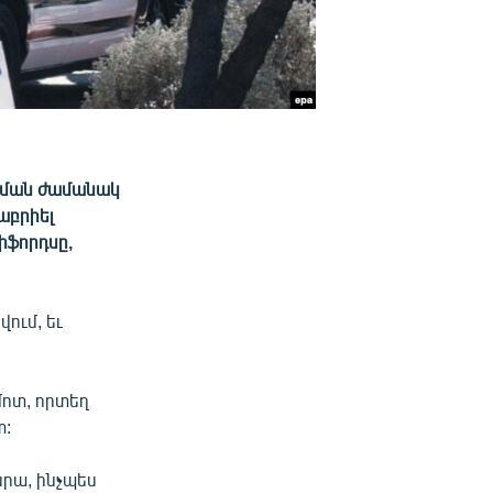
ռման ժամանակ
աբրիել
Գիֆորդսը,
ում, եւ
մոտ, որտեղ
տ:
նրա, ինչպես