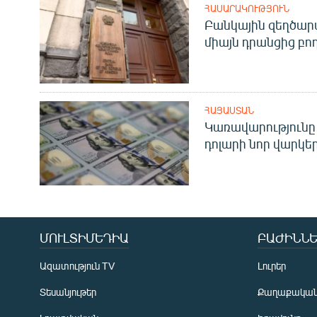
ՀԱՍԱՐԱԿՈՒԹՅՈՒՆ
Բանկային զեղծարա
միայն դրանցից բող
ՀԱՅԱՍՏԱՆ
Կառավարությունը 
դոլարի նոր վարկեր
ՄՈՒԼՏԻՄԵԴԻԱ
ԲԱԺԻՆՆԵ
Ազատություն TV
Լուրեր
Տեսանյութեր
Քաղաքակա