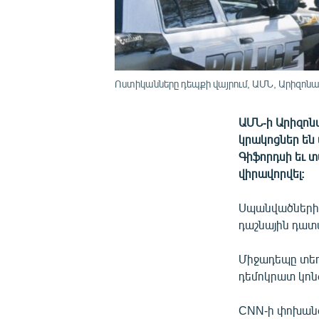
Ոստիկանները դեպքի վայրում, ԱՄՆ, Արիզոնա,
ԱՄՆ-ի Արիզոն
կրակոցներ են
Գիֆորդսի եւ տա
վիրավորվել:
Սպանվածների թ
դաշնային դատա
Միջադեպը տեղ
դեմոկրատ կոն
CNN-ի փոխանց