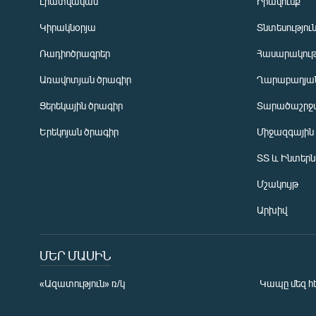
Լրատվական
Իրավունք
Կիրակնօրյա
Տնտեսությու
Ռադիոծրագրեր
Հասարակութ
Առավոտյան ծրագիր
Ղարաբաղյան
Ցերեկային ծրագիր
Տարածաշրջ
Հայերեն
Երեկոյան ծրագիր
Միջազգային
English
ՏՏ և Ինտեր
Русский
Մշակույթ
ՀԵՏԵՎԵՔ ՄԵԶ
Արխիվ
ՄԵՐ ՄԱՍԻՆ
«Ազատություն» ռ/կ
Կապը մեզ հ
«Ազատության» բոլոր կայքերը