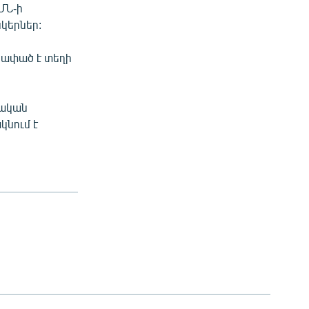
ՄՆ-ի
կերներ:
սափած է տեղի
տական
կնում է