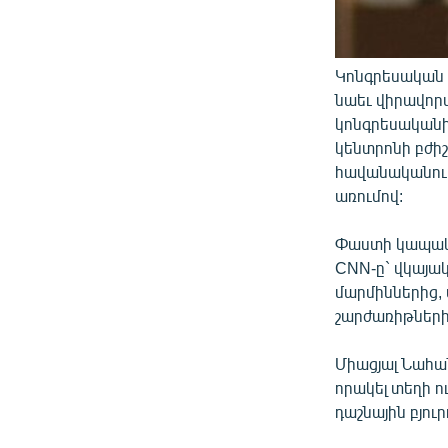
Կոնգրեսական 
նաեւ վիրավորվ
կոնգրեսականի
կենտրոնի բժի
հավանականությ
առումով:
Փաստի կապակցո
CNN-ը` վկայակ
մարմիններից,
շարժառիթների 
Միացյալ Նահա
որակել տեղի ո
դաշնային բյուր