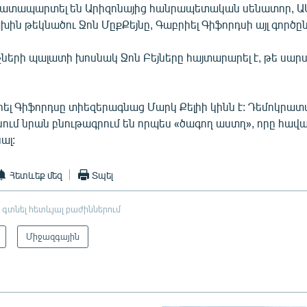
ատապարտել են Արիզոնայից հանրապետական սենատոր, Ա
ն թեկնածու Ջոն ՄըքՔեյնը, Գաբրիել Գիֆորդսի այլ գործըն
չների պալատի խոսնակ Ջոն Բեյները հայտարարել է, թե սար
իել Գիֆորդսը տիեզերագնաց Մարկ Քելիի կինն է: Դեմոկրա
նում նրան բնութագրում են որպես «ծագող աստղ», որը հավա
ալ:
Հետևեք մեզ
Տպել
 գտնել հետևյալ բաժիններում
Միջազգային