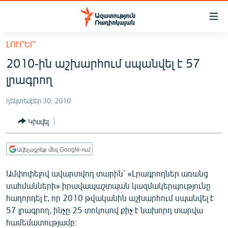
Մատչելիության
հղումներ
Անցնել
ԼՈՒՐԵՐ
հիմնական
ԱԶԱՏՈՒԹՅՈՒՆ TV
2010-ին աշխարհում սպանվել է 57
բովանդակությանը
ՀԱՅԱՍՏԱՆ
Անցնել
լրագրող
հիմնական
ՔԱՂԱՔԱԿԱՆ
մենյուին
դեկտեմբեր 30, 2010
ԸՆՏՐՈՒԹՅՈՒՆՆԵՐ 2026
Որոնում
Կիսվել
ԻՐԱՎՈՒՆՔ
ՀԱՍԱՐԱԿՈՒԹՅՈՒՆ
Ավելացրեք մեզ Google-ում
ՏՆՏԵՍՈՒԹՅՈՒՆ
Ամփոփելով ավարտվող տարին` «Լրագրողներ առանց
ՂԱՐԱԲԱՂ
սահմանների» իրավապաշտպան կազմակերպությունը
հաղորդել է, որ 2010 թվականին աշխարհում սպանվել է
ՊԱՏԵՐԱԶՄԻ 6 ՇԱԲԱԹՆԵՐԸ
57 լրագրող, ինչը 25 տոկոսով քիչ է նախորդ տարվա
ՏԱՐԱԾԱՇՐՋԱՆ
համեմատությամբ։