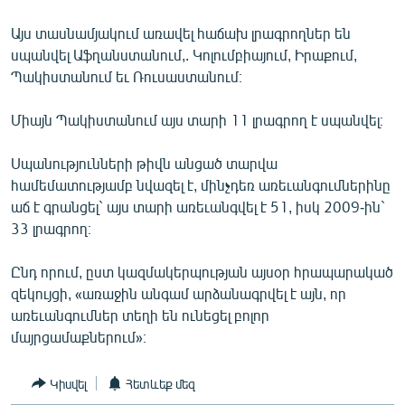
ՄԻՋԱԶԳԱՅԻՆ
Այս տասնամյակում առավել հաճախ լրագրողներ են
ՄՇԱԿՈՒՅԹ
սպանվել Աֆղանստանում,. Կոլումբիայում, Իրաքում,
Պակիստանում եւ Ռուսաստանում։
ՍՊՈՐՏ
ՄԵԿՆԱԲԱՆՈՒԹՅՈՒՆ
Միայն Պակիստանում այս տարի 11 լրագրող է սպանվել։
ՏՏ ԵՒ ԻՆՏԵՐՆԵՏ
Սպանությունների թիվն անցած տարվա
ԿՈՐՈՆԱՎԻՐՈՒՍ
համեմատությամբ նվազել է, մինչդեռ առեւանգումներինը
աճ է գրանցել` այս տարի առեւանգվել է 51, իսկ 2009-ին`
ԱՐԽԻՎ
33 լրագրող։
ՏԵՍԱՆՅՈՒԹԵՐ
Ընդ որում, ըստ կազմակերպության այսօր հրապարակած
ԲԱՆԱՎԵՃ
զեկույցի, «առաջին անգամ արձանագրվել է այն, որ
ՁԳՏԵԼՈՎ ԼԱՎԱԳՈՒՅՆԻՆ
առեւանգումներ տեղի են ունեցել բոլոր
մայրցամաքներում»։
ՓՈԴՔԱՍԹ
Կիսվել
Հետևեք մեզ
Հայերեն