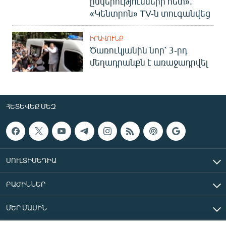
ընկերությունների հետ».
«Կենտրոն» TV-ն տուգանվեց
ԻՐԱՎՈՒՆՔ
Ծառուկյանին նոր՝ 3-րդ
մեղադրանքն է առաջադրվել
ՀԵՏԵՎԵՔ ՄԵԶ
ՄՈՒԼՏԻՄԵԴԻԱ
ԲԱԺԻՆՆԵՐ
ՄԵՐ ՄԱՍԻՆ