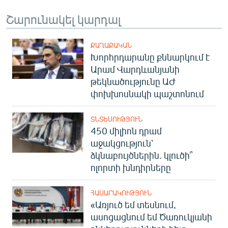
English
Շարունակել կարդալ
Русский
ՔԱՂԱՔԱԿԱՆ
ՀԵՏԵՎԵՔ ՄԵԶ
Խորհրդարանը քննարկում է
Արամ Վարդևանյանի
թեկնածությունը ԱԺ
փոխխոսնակի պաշտոնում
ՏՆՏԵՍՈՒԹՅՈՒՆ
«Ազատության» բոլոր կայքերը
450 միլիոն դրամ
աջակցություն՝
ձկնաբույծներին. կլուծի՞
ոլորտի խնդիրները
ՀԱՍԱՐԱԿՈՒԹՅՈՒՆ
«Առյուծ եմ տեսնում,
ասոցացնում եմ Ծառուկյանի