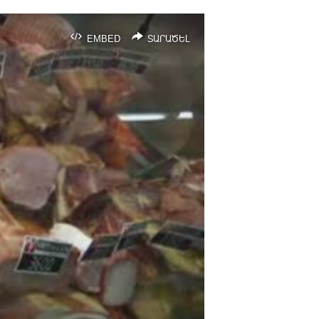
EMBED
ՏԱՐԱԾԵԼ