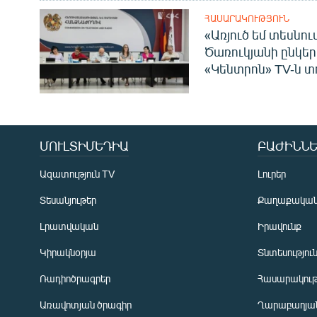
ՀԱՍԱՐԱԿՈՒԹՅՈՒՆ
«Առյուծ եմ տեսնու
Ծառուկյանի ընկեր
«Կենտրոն» TV-ն տ
ՄՈՒԼՏԻՄԵԴԻԱ
ԲԱԺԻՆՆԵ
Ազատություն TV
Լուրեր
Տեսանյութեր
Քաղաքակա
Լրատվական
Իրավունք
Կիրակնօրյա
Տնտեսությու
Ռադիոծրագրեր
Հասարակութ
Առավոտյան ծրագիր
Ղարաբաղյան