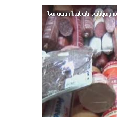
ՄԻՋԱԶԳԱՅԻՆ
ՄՇԱԿՈՒՅԹ
Նախատոնական թանկացու
ՍՊՈՐՏ
ՄԵԿՆԱԲԱՆՈՒԹՅՈՒՆ
ՏՏ ԵՒ ԻՆՏԵՐՆԵՏ
ԿՈՐՈՆԱՎԻՐՈՒՍ
ԱՐԽԻՎ
ՏԵՍԱՆՅՈՒԹԵՐ
ԲԱՆԱՎԵՃ
ՁԳՏԵԼՈՎ ԼԱՎԱԳՈՒՅՆԻՆ
ՓՈԴՔԱՍԹ