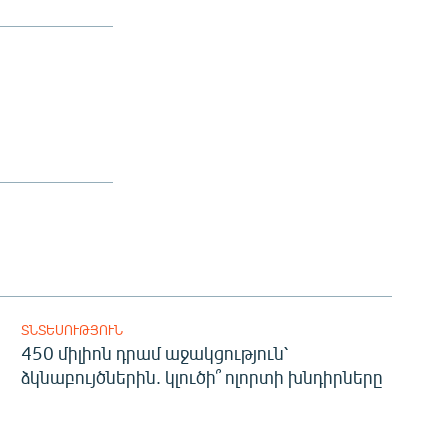
ՏՆՏԵՍՈՒԹՅՈՒՆ
450 միլիոն դրամ աջակցություն՝
ձկնաբույծներին. կլուծի՞ ոլորտի խնդիրները