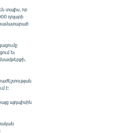
են տալիս, որ
00 դոլարի
ն համատարած
կացումը
ում եւ
մսամթերքի,
հրաժեշտության
մ է:
բայց այդպիսին
ոնական
ն