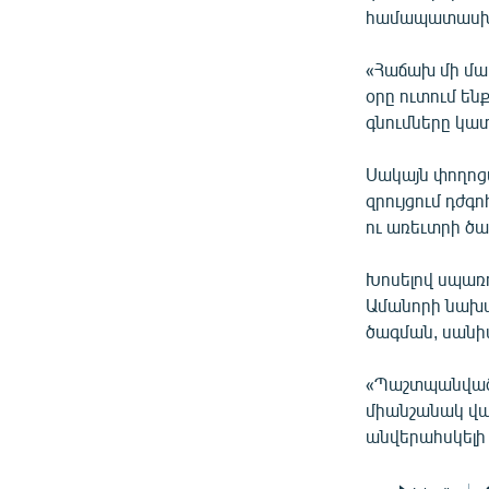
համապատասխան
«Հաճախ մի մասը
օրը ուտում են
գնումները կատ
Սակայն փողոց
զրույցում դժգ
ու առեւտրի ծա
Խոսելով սպառո
Ամանորի նախա
ծագման, սանիտ
«Պաշտպանվածո
միանշանակ վա
անվերահսկելի 