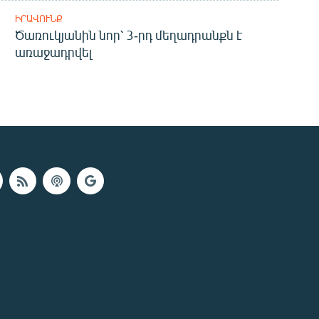
ԻՐԱՎՈՒՆՔ
Ծառուկյանին նոր՝ 3-րդ մեղադրանքն է
առաջադրվել