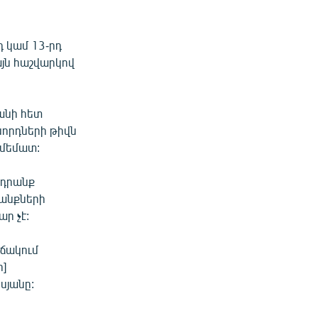
դ կամ 13-րդ
այն հաշվարկով
անի հետ
նորդների թիվն
ամեմատ:
 դրանք
անքների
ր չէ:
իճակում
ի]
սյանը: