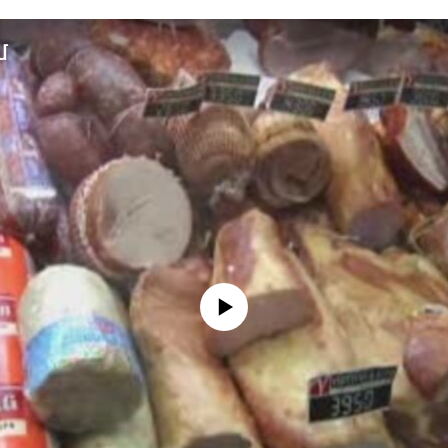
մ
No media source currently available