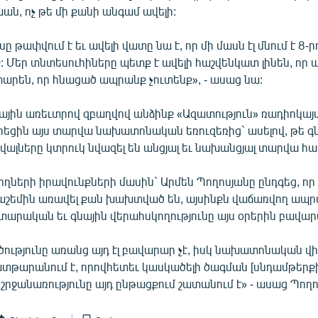
, ոչ թե մի քանի անգամ ավելի:
 թափվում է եւ ավելի վատը նա է, որ մի մասն էլ մնում է 8-ր
ք: Մեր տնտեսուհիները պետք է ավելի հաշվենկատ լինեն, որ 
արեն, որ հնացած ապրանք չուտենք», - ասաց նա:
ային առեւտրով զբաղվով անձինք «Ազատություն» ռադիոկայ
ոհեցին այս տարվա նախատոնական եռուզեռից` ասելով, թե գ
վալները կտրուկ նվազել են անցյալ եւ նախանցյալ տարվա հ
ղների իրավունքների մասին` Արմեն Պողոսյանը ընդգեց, որ
շեմին առավել քան խախտված են, այսինքն վաճառվող ապր
արական եւ գնային վերահսկողությունը այս օրերին բավարա
ւթյունը առանց այդ էլ բավարար չէ, իսկ նախատոնական վ
տթարանում է, որովհետեւ կասկածելի ծագման [սնդամթերք
շրջանառությունը այդ ընթացքում շատանում է» - ասաց Պողո