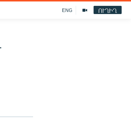
ՈՒՂԻՂ
ENG
լ