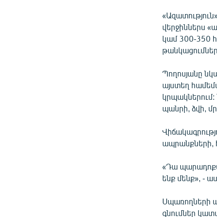
«Ազատություն»
վերջիններս «
կամ 300-350 
թանկացումներ
Պողոսյանը նկա
այստեղ համեմա
կրպակներում:
պանրի, ձվի, մ
Վիճակագրությ
ապրանքների, 
«Դա պարադոքս 
ենք մենք», - ա
Սպառողների ա
գնումներ կատ