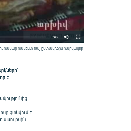
2:03
ու համար համեստ հայ ընտանիքին հարկավոր
EMBED
ՏԱՐԱԾԵԼ
րկների`
որ է
նակությունից
ւ
ոսը գտնվում է
ո ասուլիսին