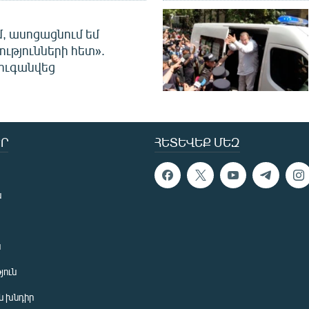
մ, ասոցացնում եմ
ությունների հետ».
ուգանվեց
Ր
ՀԵՏԵՎԵՔ ՄԵԶ
ն
ն
յուն
 խնդիր