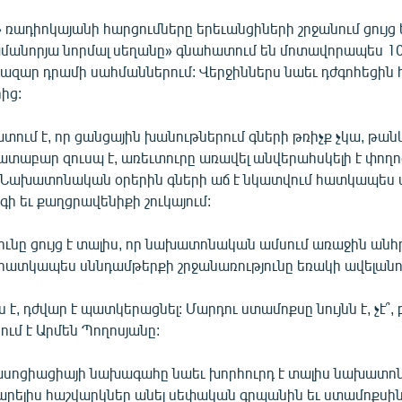
 ռադիոկայանի հարցումները երեւանցիների շրջանում ցույց 
ամանորյա նորմալ սեղանը» գնահատում են մոտավորապես 10
հազար դրամի սահմաններում: Վերջիններս նաեւ դժգոհեցի
ից:
տում է, որ ցանցային խանութներում գների թռիչք չկա, թան
տաբար զուսպ է, առեւտուրը առավել անվերահսկելի է փողոց
 Նախատոնական օրերին գների աճ է նկատվում հատկապես 
րգի եւ քաղցրավենիքի շուկայում:
ունը ցույց է տալիս, որ նախատոնական ամսում առաջին ան
հատկապես սննդամթերքի շրջանառությունը եռակի ավելանու
է, դժվար է պատկերացնել: Մարդու ստամոքսը նույնն է, չէ՞, 
սում է Արմեն Պողոսյանը:
սոցիացիայի նախագահը նաեւ խորհուրդ է տալիս նախատ
արելիս հաշվարկներ անել սեփական գրպանին եւ ստամոքսի