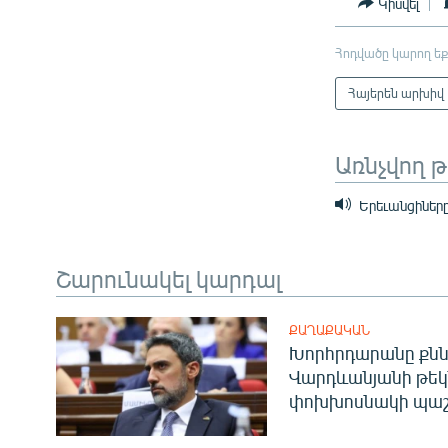
Կիսվել
Հոդվածը կարող եք
Հայերեն արխիվ
Առնչվող 
Երեւանցիները
Շարունակել կարդալ
ՔԱՂԱՔԱԿԱՆ
Խորհրդարանը քնն
Վարդևանյանի թեկ
փոխխոսնակի պաշ