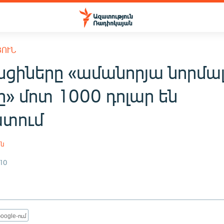
ՅՈՒՆ
նցիները «ամանորյա նորմա
» մոտ 1000 դոլար են
տում
ան
10
oogle-ում