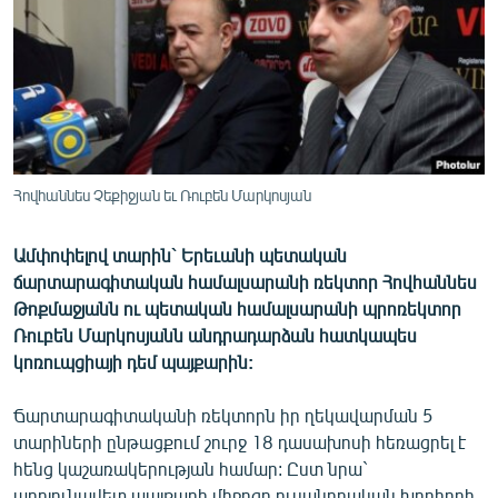
ՄԻՋԱԶԳԱՅԻՆ
ՄՇԱԿՈՒՅԹ
ՍՊՈՐՏ
ՄԵԿՆԱԲԱՆՈՒԹՅՈՒՆ
ՏՏ ԵՒ ԻՆՏԵՐՆԵՏ
Հովհաննես Չեքիջյան եւ Ռուբեն Մարկոսյան
ԿՈՐՈՆԱՎԻՐՈՒՍ
Ամփոփելով տարին` Երեւանի պետական
ԱՐԽԻՎ
ճարտարագիտական համալսարանի ռեկտոր Հովհաննես
ՏԵՍԱՆՅՈՒԹԵՐ
Թոքմաջյանն ու պետական համալսարանի պրոռեկտոր
Ռուբեն Մարկոսյանն անդրադարձան հատկապես
ԲԱՆԱՎԵՃ
կոռուպցիայի դեմ պայքարին:
ՁԳՏԵԼՈՎ ԼԱՎԱԳՈՒՅՆԻՆ
Ճարտարագիտականի ռեկտորն իր ղեկավարման 5
ՓՈԴՔԱՍԹ
տարիների ընթացքում շուրջ 18 դասախոսի հեռացրել է
հենց կաշառակերության համար: Ըստ նրա`
Հայերեն
արդյունավետ պայքարի միջոցը ուսանողական խորհրդի