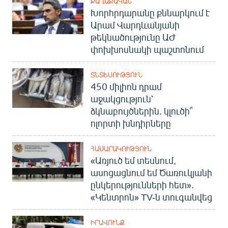
ՔԱՂԱՔԱԿԱՆ
Խորհրդարանը քննարկում է
Արամ Վարդևանյանի
թեկնածությունը ԱԺ
փոխխոսնակի պաշտոնում
ՏՆՏԵՍՈՒԹՅՈՒՆ
450 միլիոն դրամ
աջակցություն՝
ձկնաբույծներին. կլուծի՞
ոլորտի խնդիրները
ՀԱՍԱՐԱԿՈՒԹՅՈՒՆ
«Առյուծ եմ տեսնում,
ասոցացնում եմ Ծառուկյանի
ընկերությունների հետ».
«Կենտրոն» TV-ն տուգանվեց
ԻՐԱՎՈՒՆՔ