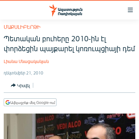
Մատչելիության
հղումներ
Անցնել
ՄԱՔՍԼԻԲԵՐԹԻ
հիմնական
ԱԶԱՏՈՒԹՅՈՒՆ TV
Պետական բուհերը 2010-ին էլ
բովանդակությանը
ՀԱՅԱՍՏԱՆ
Անցնել
փորձեցին պայքարել կոռուպցիայի դեմ
հիմնական
ՔԱՂԱՔԱԿԱՆ
մենյուին
Լիանա Մնացականյան
ԸՆՏՐՈՒԹՅՈՒՆՆԵՐ 2026
Որոնում
դեկտեմբեր 21, 2010
ԻՐԱՎՈՒՆՔ
Կիսվել
ՀԱՍԱՐԱԿՈՒԹՅՈՒՆ
ՏՆՏԵՍՈՒԹՅՈՒՆ
Ավելացրեք մեզ Google-ում
ՂԱՐԱԲԱՂ
ՊԱՏԵՐԱԶՄԻ 6 ՇԱԲԱԹՆԵՐԸ
ՏԱՐԱԾԱՇՐՋԱՆ