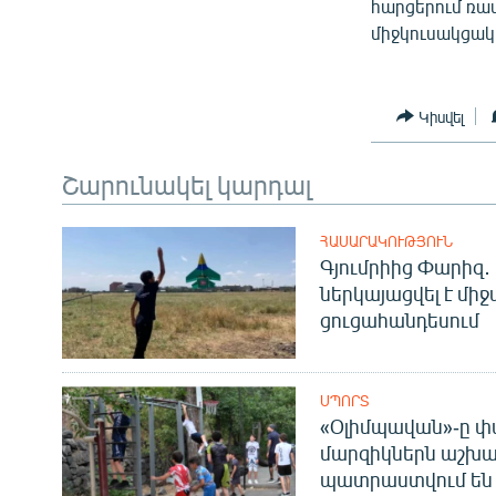
հարցերում ռա
միջկուսակցակ
Կիսվել
Շարունակել կարդալ
ՀԱՍԱՐԱԿՈՒԹՅՈՒՆ
Գյումրիից Փարիզ․
ներկայացվել է մի
ցուցահանդեսում
ՍՊՈՐՏ
«Օլիմպավան»-ը փ
մարզիկներն աշխա
պատրաստվում են 