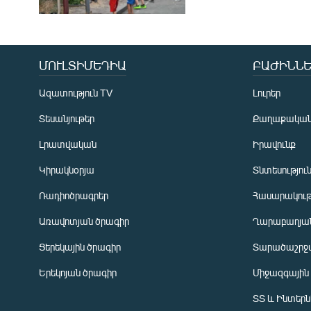
ՄՈՒԼՏԻՄԵԴԻԱ
ԲԱԺԻՆՆԵ
Ազատություն TV
Լուրեր
Տեսանյութեր
Քաղաքակա
Լրատվական
Իրավունք
Կիրակնօրյա
Տնտեսությու
Ռադիոծրագրեր
Հասարակութ
Առավոտյան ծրագիր
Ղարաբաղյան
Ցերեկային ծրագիր
Տարածաշրջ
Հայերեն
Երեկոյան ծրագիր
Միջազգային
English
ՏՏ և Ինտեր
Русский