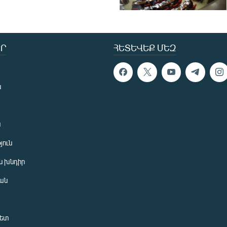
Ր
ՀԵՏԵՎԵՔ ՄԵԶ
ն
ն
յուն
 խնդիր
ան
նետ