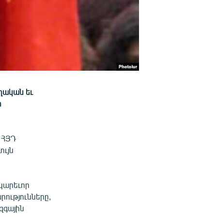
ղական եւ
ի
 ՀՅԴ
ույն
կարեւոր
րությունները,
զգային