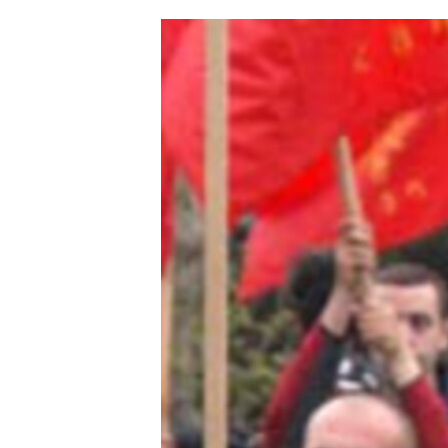
ՄԻՋԱԶԳԱՅԻՆ
ՄՇԱԿՈՒՅԹ
ՍՊՈՐՏ
ՄԵԿՆԱԲԱՆՈՒԹՅՈՒՆ
ՏՏ ԵՒ ԻՆՏԵՐՆԵՏ
ԿՈՐՈՆԱՎԻՐՈՒՍ
ԱՐԽԻՎ
ՏԵՍԱՆՅՈՒԹԵՐ
ԲԱՆԱՎԵՃ
ՁԳՏԵԼՈՎ ԼԱՎԱԳՈՒՅՆԻՆ
ՓՈԴՔԱՍԹ