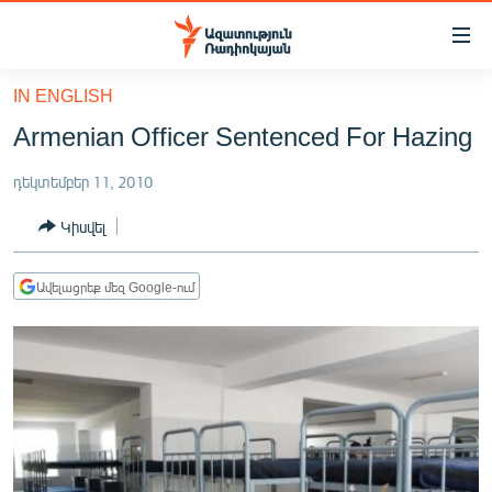
Մատչելիության
հղումներ
Անցնել
IN ENGLISH
հիմնական
ԱԶԱՏՈՒԹՅՈՒՆ TV
Armenian Officer Sentenced For Hazing
բովանդակությանը
ՀԱՅԱՍՏԱՆ
Անցնել
դեկտեմբեր 11, 2010
հիմնական
ՔԱՂԱՔԱԿԱՆ
մենյուին
Կիսվել
ԸՆՏՐՈՒԹՅՈՒՆՆԵՐ 2026
Որոնում
ԻՐԱՎՈՒՆՔ
Ավելացրեք մեզ Google-ում
ՀԱՍԱՐԱԿՈՒԹՅՈՒՆ
ՏՆՏԵՍՈՒԹՅՈՒՆ
ՂԱՐԱԲԱՂ
ՊԱՏԵՐԱԶՄԻ 6 ՇԱԲԱԹՆԵՐԸ
ՏԱՐԱԾԱՇՐՋԱՆ