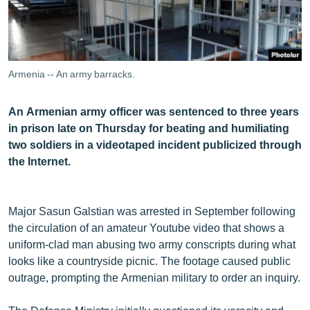
ՄԻՋԱԶԳԱՅԻՆ
ՄՇԱԿՈՒՅԹ
ՍՊՈՐՏ
Armenia -- An army barracks.
ՄԵԿՆԱԲԱՆՈՒԹՅՈՒՆ
An Armenian army officer was sentenced to three years
ՏՏ ԵՒ ԻՆՏԵՐՆԵՏ
in prison late on Thursday for beating and humiliating
ԿՈՐՈՆԱՎԻՐՈՒՍ
two soldiers in a videotaped incident publicized through
the Internet.
ԱՐԽԻՎ
ՏԵՍԱՆՅՈՒԹԵՐ
Major Sasun Galstian was arrested in September following
ԲԱՆԱՎԵՃ
the circulation of an amateur Youtube video that shows a
ՁԳՏԵԼՈՎ ԼԱՎԱԳՈՒՅՆԻՆ
uniform-clad man abusing two army conscripts during what
looks like a countryside picnic. The footage caused public
ՓՈԴՔԱՍԹ
outrage, prompting the Armenian military to order an inquiry.
Հայերեն