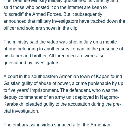
The Defense Ministry initially questioned its veracity and
English
said those who posted it on the Internet are keen to
“discredit” the Armed Forces. But it subsequently
Русский
announced that military investigators have tracked down the
officer and soldiers shown in the clip.
ՀԵՏԵՎԵՔ ՄԵԶ
The ministry said the video was shot in July on a mobile
phone belonging to another serviceman, in the presence of
his father and brother. All three men are were also
questioned by investigators.
«Ազատության» բոլոր կայքերը
A court in the southeastern Armenian town of Kapan found
Galstian guilty of abuse of power, a crime punishable by up
to five years’ imprisonment. The defendant, who was the
deputy commander of an army unit deployed in Nagorno-
Karabakh, pleaded guilty to the accusation during the pre-
trial investigation.
The embarrassing video surfaced after the Armenian