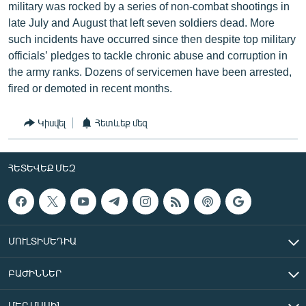
military was rocked by a series of non-combat shootings in
late July and August that left seven soldiers dead. More
such incidents have occurred since then despite top military
officials’ pledges to tackle chronic abuse and corruption in
the army ranks. Dozens of servicemen have been arrested,
fired or demoted in recent months.
Կիսվել
Հետևեք մեզ
ՀԵՏԵՎԵՔ ՄԵԶ
ՄՈՒԼՏԻՄԵԴԻԱ
ԲԱԺԻՆՆԵՐ
ՄԵՐ ՄԱՍԻՆ