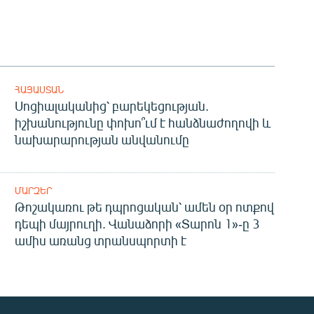
ՀԱՅԱՍՏԱՆ
Սոցիալականից՝ բարեկեցության.
իշխանությունը փոխո՞ւմ է հանձնաժողովի և
նախարարության անվանումը
ՄԱՐԶԵՐ
Թոշակառու թե դպրոցական՝ ամեն օր ոտքով
դեպի մայրուղի. Վանաձորի «Տարոն 1»-ը 3
ամիս առանց տրանսպորտի է