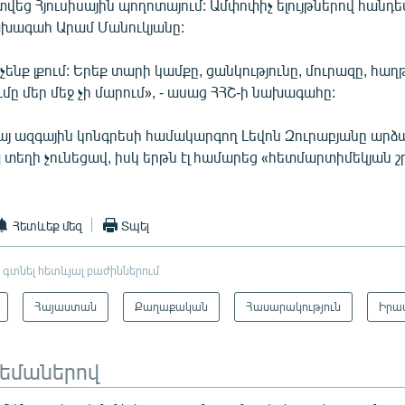
եց Հյուսիսային պողոտայում: Ամփոփիչ ելույթներով հանդե
ախագահ Արամ Մանուկյանը:
չենք լքում: Երեք տարի կամքը, ցանկությունը, մուրազը, հա
ւմը մեր մեջ չի մարում», - ասաց ՀՀՇ-ի նախագահը:
այ ազգային կոնգրեսի համակարգող Լեվոն Զուրաբյանը արձ
 տեղի չունեցավ, իսկ երթն էլ համարեց «հետմարտիմեկյան շ
Հետևեք մեզ
Տպել
 գտնել հետևյալ բաժիններում
Հայաստան
Քաղաքական
Հասարակություն
Իրա
թեմաներով