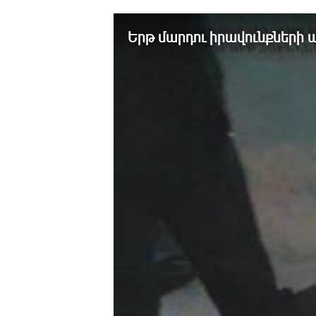
ՄԻՋԱԶԳԱՅԻՆ
ՄՇԱԿՈՒՅԹ
Երթ մարդու իրավունքների
ՍՊՈՐՏ
ՄԵԿՆԱԲԱՆՈՒԹՅՈՒՆ
ՏՏ ԵՒ ԻՆՏԵՐՆԵՏ
ԿՈՐՈՆԱՎԻՐՈՒՍ
ԱՐԽԻՎ
ՏԵՍԱՆՅՈՒԹԵՐ
ԲԱՆԱՎԵՃ
ՁԳՏԵԼՈՎ ԼԱՎԱԳՈՒՅՆԻՆ
ՓՈԴՔԱՍԹ