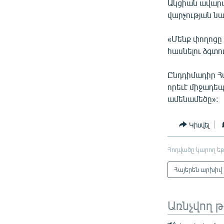
Ակցիան ավարտվ
վարչության ն
«Մենք փողոցը 
հասնելու ձգտո
Ընդդիմադիր Հ
որեւէ միջադեպ
ամենամեծը»:
Կիսվել
Հոդվածը կարող եք
Հայերեն արխիվ
Առնչվող 