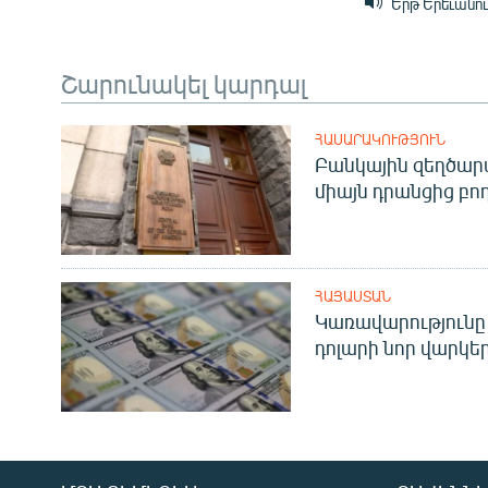
Երթ Երեւանո
Շարունակել կարդալ
ՀԱՍԱՐԱԿՈՒԹՅՈՒՆ
Բանկային զեղծարա
միայն դրանցից բող
ՀԱՅԱՍՏԱՆ
Կառավարությունը 
դոլարի նոր վարկեր