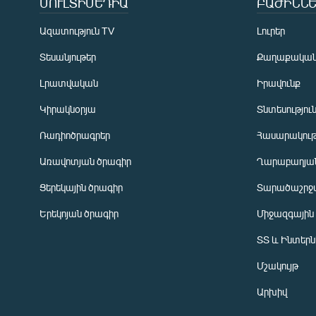
ՄՈՒԼՏԻՄԵԴԻԱ
ԲԱԺԻՆՆԵ
Ազատություն TV
Լուրեր
Տեսանյութեր
Քաղաքակա
Լրատվական
Իրավունք
Կիրակնօրյա
Տնտեսությու
Ռադիոծրագրեր
Հասարակութ
Առավոտյան ծրագիր
Ղարաբաղյան
Ցերեկային ծրագիր
Տարածաշրջ
Հայերեն
Երեկոյան ծրագիր
Միջազգային
English
ՏՏ և Ինտեր
Русский
Մշակույթ
ՀԵՏԵՎԵՔ ՄԵԶ
Արխիվ