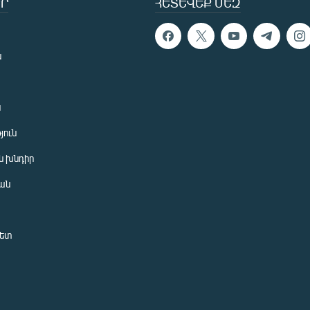
Ր
ՀԵՏԵՎԵՔ ՄԵԶ
ն
ն
յուն
 խնդիր
ան
նետ