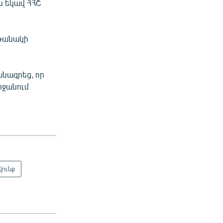
ս եկավ ՀՀՇ
ղթանակի
անագրեց, որ
րջանում
վունք