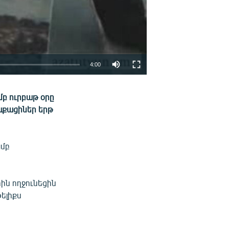
4:00
EMBED
ՏԱՐԱԾԵԼ
բ ուրբաթ օրը
աքացիներ երթ
ամբ
ն ողջունեցին
ելիքս