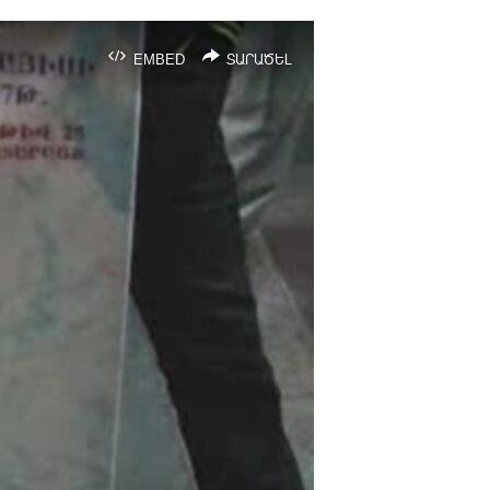
EMBED
ՏԱՐԱԾԵԼ