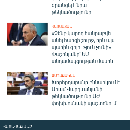
գրանցել է նրա
English
թեկնածությունը
Русский
ՀԱՅԱՍՏԱՆ
ՀԵՏԵՎԵՔ ՄԵԶ
«Չենք կարող հանրաքվե
անել հարցի շուրջ, որն այս
պահին գոյություն չունի»․
Փաշինյանը՝ ԵՄ
անդամակցության մասին
«Ազատության» բոլոր կայքերը
ՔԱՂԱՔԱԿԱՆ
Խորհրդարանը քննարկում է
Արամ Վարդևանյանի
թեկնածությունը ԱԺ
փոխխոսնակի պաշտոնում
ՀԵՏԵՎԵՔ ՄԵԶ