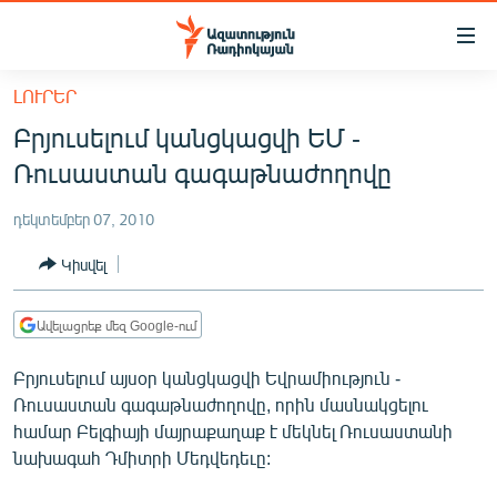
Մատչելիության
հղումներ
Անցնել
ԼՈՒՐԵՐ
հիմնական
ԱԶԱՏՈՒԹՅՈՒՆ TV
Բրյուսելում կանցկացվի ԵՄ -
բովանդակությանը
ՀԱՅԱՍՏԱՆ
Անցնել
Ռուսաստան գագաթնաժողովը
հիմնական
ՔԱՂԱՔԱԿԱՆ
մենյուին
դեկտեմբեր 07, 2010
ԸՆՏՐՈՒԹՅՈՒՆՆԵՐ 2026
Որոնում
Կիսվել
ԻՐԱՎՈՒՆՔ
ՀԱՍԱՐԱԿՈՒԹՅՈՒՆ
Ավելացրեք մեզ Google-ում
ՏՆՏԵՍՈՒԹՅՈՒՆ
Բրյուսելում այսօր կանցկացվի Եվրամիություն -
ՂԱՐԱԲԱՂ
Ռուսաստան գագաթնաժողովը, որին մասնակցելու
համար Բելգիայի մայրաքաղաք է մեկնել Ռուսաստանի
ՊԱՏԵՐԱԶՄԻ 6 ՇԱԲԱԹՆԵՐԸ
նախագահ Դմիտրի Մեդվեդեւը:
ՏԱՐԱԾԱՇՐՋԱՆ