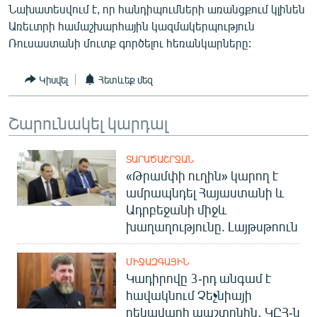
Նախատեսվում է, որ հանդիպումների առանցքում կլինեն
ՄԻՋԱԶԳԱՅԻՆ
Առեւտրի համաշխարհային կազմակերպություն
ՄՇԱԿՈՒՅԹ
Ռուսաստանի մուտք գործելու հեռանկարները:
ՍՊՈՐՏ
Կիսվել
Հետևեք մեզ
ՄԵԿՆԱԲԱՆՈՒԹՅՈՒՆ
ՏՏ ԵՒ ԻՆՏԵՐՆԵՏ
Շարունակել կարդալ
ԿՈՐՈՆԱՎԻՐՈՒՍ
ՏԱՐԱԾԱՇՐՋԱՆ
ԱՐԽԻՎ
«Թրամփի ուղին» կարող է
ՏԵՍԱՆՅՈՒԹԵՐ
ամրապնդել Հայաստանի և
Ադրբեջանի միջև
ԲԱՆԱՎԵՃ
խաղաղությունը. Լայթսթոուն
ՁԳՏԵԼՈՎ ԼԱՎԱԳՈՒՅՆԻՆ
ՄԻՋԱԶԳԱՅԻՆ
ՓՈԴՔԱՍԹ
Կադիրովը 3-րդ անգամ է
հավակնում Չեչնիայի
Հայերեն
ղեկավարի պաշտոնին․ ԿԸՀ-ն