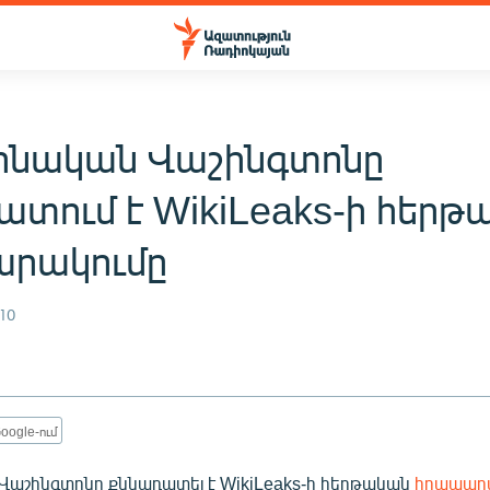
նական Վաշինգտոնը
ատում է WikiLeaks-ի հերթ
րակումը
10
oogle-ում
աշինգտոնը քննադատել է WikiLeaks-ի հերթական
հրապար