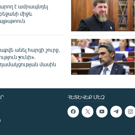
արող է ամրապնդել
բեջանի միջև
այթսթոուն
աքվե անել հարցի շուրջ,
ւթյուն չունի»․
նդամակցության մասին
Ր
ՀԵՏԵՎԵՔ ՄԵԶ
ն