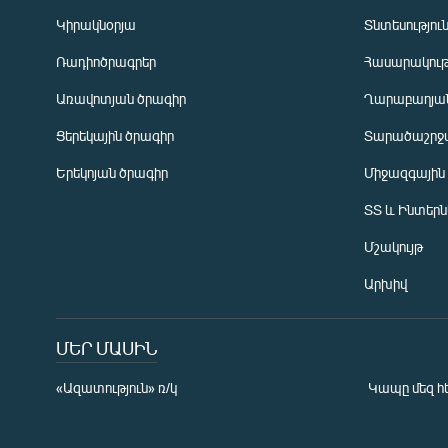
Կիրակնօրյա
Տնտեսությու
Ռադիոծրագրեր
Հասարակութ
Առավոտյան ծրագիր
Ղարաբաղյան
Ցերեկային ծրագիր
Տարածաշրջ
Հայերեն
Երեկոյան ծրագիր
Միջազգային
English
ՏՏ և Ինտեր
Русский
Մշակույթ
ՀԵՏԵՎԵՔ ՄԵԶ
Արխիվ
ՄԵՐ ՄԱՍԻՆ
«Ազատություն» ռ/կ
Կապը մեզ հ
«Ազատության» բոլոր կայքերը