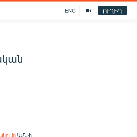
ՈՒՂԻՂ
ENG
ական
ակումը
ԱՄՆ-ի