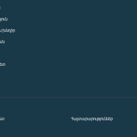
ն
յուն
 խնդիր
ան
նետ
ետ
Հայտարարություններ