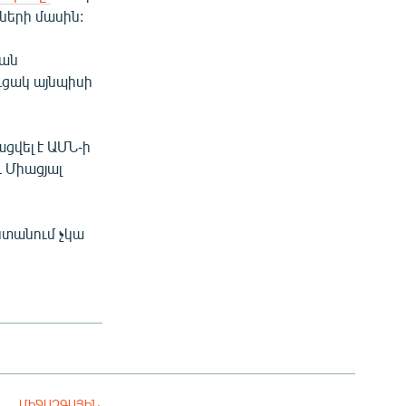
ների մասին:
ման
ւցակ այնպիսի
ցվել է ԱՄՆ-ի
 Միացյալ
ստանում չկա
ՄԻՋԱԶԳԱՅԻՆ