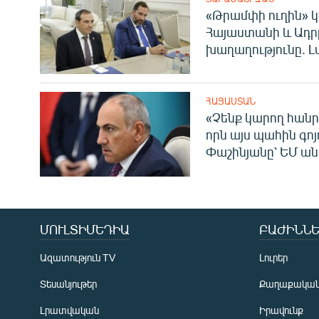
«Թրամփի ուղին» կ
Հայաստանի և Ադր
խաղաղությունը. Լ
ՀԱՅԱՍՏԱՆ
«Չենք կարող հանր
որն այս պահին գոյո
Փաշինյանը՝ ԵՄ ա
ՄՈՒԼՏԻՄԵԴԻԱ
ԲԱԺԻՆՆԵ
Ազատություն TV
Լուրեր
Տեսանյութեր
Քաղաքակա
Լրատվական
Իրավունք