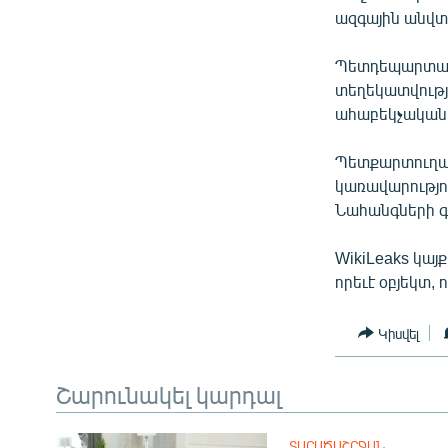
ՄԻՋԱԶԳԱՅԻՆ
ազգային անվտ
ՄՇԱԿՈՒՅԹ
Պետդեպարտամե
ՍՊՈՐՏ
տեղեկատվությա
ՄԵԿՆԱԲԱՆՈՒԹՅՈՒՆ
ահաբեկչական խ
ՏՏ ԵՒ ԻՆՏԵՐՆԵՏ
Պետքարտուղար 
ԿՈՐՈՆԱՎԻՐՈՒՍ
կառավարությո
Նահանգների գ
ԱՐԽԻՎ
ՏԵՍԱՆՅՈՒԹԵՐ
WikiLeaks կա
որեւէ օբյեկտ,
ԲԱՆԱՎԵՃ
ՁԳՏԵԼՈՎ ԼԱՎԱԳՈՒՅՆԻՆ
Կիսվել
ՓՈԴՔԱՍԹ
Շարունակել կարդալ
ՏԱՐԱԾԱՇՐՋԱՆ