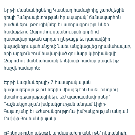
Երթի մասնակիցները Կասկադ համալիրից շարժվեցին
դեպի Հանրապետության հրապարակ` ճանապարհին
բաժանելով թռուցիկներ եւ ստորագրություններ
հավաքելով Զարուհու սպանության գործով
դատավարութան արդար ընթացք եւ դատավճիռ
կայացնելու պահանջով: Նաեւ անցկացվեց դրամահավաք,
որի արդյունքում հավաքված գումարը կփոխանցվի
Զարուհու մանկահասակ երեխայի համար բացվելիք
հաշվեհամարին:
Երթի կազմակերպիչ 7 հասարակական
կազմակերպություններին միացել էին նաեւ խնդրով
մտահոգ քաղաքացիներ, ԱԺ պատգամավորներ`
Դաշնակցության խմբակցության անդամ Լիլիթ
Գալստյանը եւ «Ժառանգություն» խմբակցության անդամ
Րաֆֆի Հովհաննիսյանը:
«Բռնությունը պետք է արմատախիլ անել թե՛ ընտանիքի,