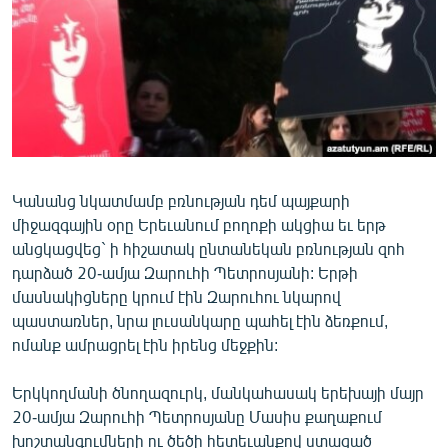
ՄԻՋԱԶԳԱՅԻՆ
ՄՇԱԿՈՒՅԹ
ՍՊՈՐՏ
ՄԵԿՆԱԲԱՆՈՒԹՅՈՒՆ
ՏՏ ԵՒ ԻՆՏԵՐՆԵՏ
ԿՈՐՈՆԱՎԻՐՈՒՍ
Կանանց նկատմամբ բռնության դեմ պայքարի
միջազգային օրը Երեւանում բողոքի ակցիա եւ երթ
ԱՐԽԻՎ
անցկացվեց` ի հիշատակ ընտանեկան բռնության զոհ
ՏԵՍԱՆՅՈՒԹԵՐ
դարձած 20-ամյա Զարուհի Պետրոսյանի: Երթի
մասնակիցները կրում էին Զարուհու նկարով
ԲԱՆԱՎԵՃ
պաստառներ, նրա լուսանկարը պահել էին ձեռքում,
ՁԳՏԵԼՈՎ ԼԱՎԱԳՈՒՅՆԻՆ
ոմանք ամրացրել էին իրենց մեջքին:
ՓՈԴՔԱՍԹ
Երկկողմանի ծնողազուրկ, մանկահասակ երեխայի մայր
20-ամյա Զարուհի Պետրոսյանը Մասիս քաղաքում
Հայերեն
խոշտանգումների ու ծեծի հետեւանքով ստացած