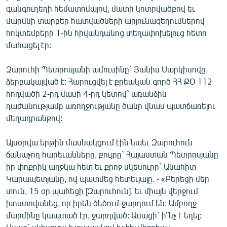
գանգուղեղի հեմատոմայով, մատի կոտրվածքով եւ
English
մարմնի տարբեր հատվածների արյունազեղումներով
Русский
հոկտեմբերի 1-ին հիվանդանոց տեղափոխելուց հետո
մահացել էր:
ՀԵՏԵՎԵՔ ՄԵԶ
Զարուհի Պետրոսյանի ամուսինը` Յանիս Սարկիսովը,
ձերբակալված է: Հարուցվել է քրեական գործ ՀՀ ՔՕ 112
հոդվածի 2-րդ մասի 4-րդ կետով` առանձին
դաժանությամբ առողջությանը ծանր վնաս պատճառելու
մեղադրանքով:
«Ազատության» բոլոր կայքերը
Այսօրվա երթին մասնակցում էին նաեւ Զարուհուն
ճանաչող հարեւանները, քույրը` Հայաստան Պետրոսյանը
իր փոքրիկ աղջկա հետ եւ քրոջ սկեսուրը` Անահիտ
Կարապետյանը, ով պատմեց հետեւյալը. - «Բերեցի մեր
տուն, 15 օր պահեցի [Զարուհուն], եւ միայն վերջում
խոստովանեց, որ իրեն ծեծում-ջարդում են: Ամբողջ
մարմինը կապտած էր, ջարդված: Ասացի` ի՞նչ է եղել: