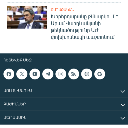
ՔԱՂԱՔԱԿԱՆ
Խորհրդարանը քննարկում է
Արամ Վարդևանյանի
թեկնածությունը ԱԺ
փոխխոսնակի պաշտոնում
ՀԵՏԵՎԵՔ ՄԵԶ
ՄՈՒԼՏԻՄԵԴԻԱ
ԲԱԺԻՆՆԵՐ
ՄԵՐ ՄԱՍԻՆ