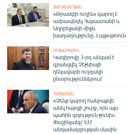
ՏԱՐԱԾԱՇՐՋԱՆ
«Թրամփի ուղին» կարող է
ամրապնդել Հայաստանի և
Ադրբեջանի միջև
խաղաղությունը. Լայթսթոուն
ՄԻՋԱԶԳԱՅԻՆ
Կադիրովը 3-րդ անգամ է
գրանցվել Չեչնիայի
ղեկավարի ուղղակի
ընտրություններում
ՀԱՅԱՍՏԱՆ
«Չենք կարող հանրաքվե
անել հարցի շուրջ, որն այս
պահին գոյություն չունի»․
Փաշինյանը՝ ԵՄ
անդամակցության մասին