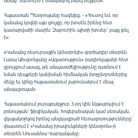
Ասաց` սկեսուրս է տապակով խփել մեջքիս»:
Հայաստան Պետրոսյանը հավելեց. - «Հուսով եմ, որ
կանանց կօգնի այս ցույցը, որ խոսեն իրենց հետ
կատարվածի մասին: Զարուհին պիտի խոսեր` բայց լռել
է»:
«Կանանց ռեսուրսային կենտրոնի» գործադիր տնօրեն
Լառա Ահարոնյանը «Ազատություն» ռադիոկայանի հետ
զրույցում ասաց, թե անպատժելիությունը դառնում է
նման դեպքերի կանխման հիմնական խոչընդոտներից
մեկը եւ կինը հայաստանում շարունակում է մնալ
անպաշտպան:
Հայաստանում յուրաքանչյուր 3-րդ կին ենթարկվում է
բռնության` ֆիզիկական, հոգեբանական կամ սեռական,
վկայակոչելով իրենց անցկացրած հետազոտությունները`
փաստում է «Կանանց իրավունքների կենտրոն»-ի
տնօրեն Սուսաննա Վարդանյանը: