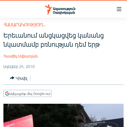
Մատչելիության
հղումներ
Անցնել
ՀԱՍԱՐԱԿՈՒԹՅՈՒՆ
հիմնական
ԱԶԱՏՈՒԹՅՈՒՆ TV
Երեւանում անցկացվեց կանանց
բովանդակությանը
ՀԱՅԱՍՏԱՆ
Անցնել
նկատմամբ բռնության դեմ երթ
հիմնական
ՔԱՂԱՔԱԿԱՆ
մենյուին
Հասմիկ Սմբատյան
ԸՆՏՐՈՒԹՅՈՒՆՆԵՐ 2026
Որոնում
նոյեմբեր 25, 2010
ԻՐԱՎՈՒՆՔ
Կիսվել
ՀԱՍԱՐԱԿՈՒԹՅՈՒՆ
ՏՆՏԵՍՈՒԹՅՈՒՆ
Ավելացրեք մեզ Google-ում
ՂԱՐԱԲԱՂ
ՊԱՏԵՐԱԶՄԻ 6 ՇԱԲԱԹՆԵՐԸ
ՏԱՐԱԾԱՇՐՋԱՆ