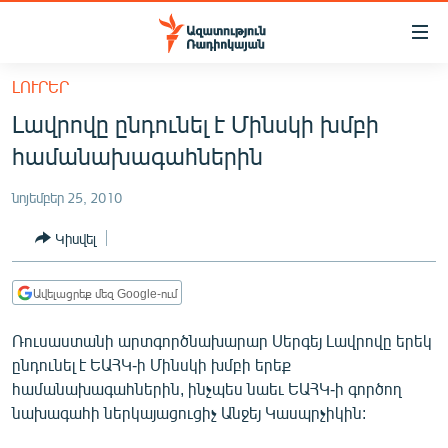
Մատչելիության
հղումներ
Անցնել
ԼՈՒՐԵՐ
հիմնական
ԱԶԱՏՈՒԹՅՈՒՆ TV
Լավրովը ընդունել է Մինսկի խմբի
բովանդակությանը
ՀԱՅԱՍՏԱՆ
Անցնել
համանախագահներին
հիմնական
ՔԱՂԱՔԱԿԱՆ
մենյուին
նոյեմբեր 25, 2010
ԸՆՏՐՈՒԹՅՈՒՆՆԵՐ 2026
Որոնում
Կիսվել
ԻՐԱՎՈՒՆՔ
ՀԱՍԱՐԱԿՈՒԹՅՈՒՆ
Ավելացրեք մեզ Google-ում
ՏՆՏԵՍՈՒԹՅՈՒՆ
Ռուսաստանի արտգործնախարար Սերգեյ Լավրովը երեկ
ՂԱՐԱԲԱՂ
ընդունել է ԵԱՀԿ-ի Մինսկի խմբի երեք
համանախագահներին, ինչպես նաեւ ԵԱՀԿ-ի գործող
ՊԱՏԵՐԱԶՄԻ 6 ՇԱԲԱԹՆԵՐԸ
նախագահի ներկայացուցիչ Անջեյ Կասպրչիկին:
ՏԱՐԱԾԱՇՐՋԱՆ