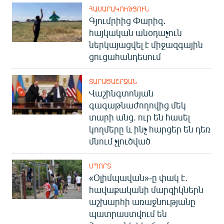
English
ՀԱՍԱՐԱԿՈՒԹՅՈՒՆ
Գյումրիից Փարիզ․
Русский
հայկական անօդաչուն
ներկայացվել է միջազգային
ՀԵՏԵՎԵՔ ՄԵԶ
ցուցահանդեսում
ՏԱՐԱԾԱՇՐՋԱՆ
Վաշինգտոնյան
գագաթնաժողովից մեկ
տարի անց. ուր են հասել
«Ազատության» բոլոր կայքերը
կողմերը և ինչ հարցեր են դեռ
մնում չլուծված
ՍՊՈՐՏ
«Օլիմպավան»-ը փակ է.
հավաքականի մարզիկներն
աշխարհի առաջնությանը
պատրաստվում են