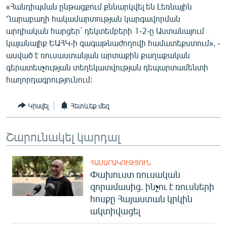
«Հանդիպման ընթացքում քննարկվել են Լեռնային
ՄԻՋԱԶԳԱՅԻՆ
Ղարաբաղի հակամարտության կարգավորման
ՄՇԱԿՈՒՅԹ
արդիական հարցեր` դեկտեմբերի 1-2-ը Աստանայում
կայանալիք ԵԱՀԿ-ի գագաթնաժողովի համատեքստում», -
ՍՊՈՐՏ
ասված է ռուսաստանյան արտաքին քաղաքական
ՄԵԿՆԱԲԱՆՈՒԹՅՈՒՆ
գերատեսչության տեղեկատվության դեպարտամենտի
հաղորդագրությունում:
ՏՏ ԵՒ ԻՆՏԵՐՆԵՏ
ԿՈՐՈՆԱՎԻՐՈՒՍ
Կիսվել
Հետևեք մեզ
ԱՐԽԻՎ
Շարունակել կարդալ
ՏԵՍԱՆՅՈՒԹԵՐ
ԲԱՆԱՎԵՃ
ՀԱՍԱՐԱԿՈՒԹՅՈՒՆ
ՁԳՏԵԼՈՎ ԼԱՎԱԳՈՒՅՆԻՆ
Փախուստ ռուսական
զորամասից. ինչու է ռուսների
ՓՈԴՔԱՍԹ
հոսքը Հայաստան կրկին
ակտիվացել
Հայերեն