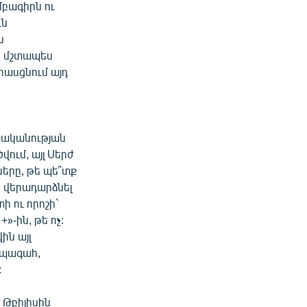
մբագիրն ու
ւն
ն
րը մշտապես
հասցնում այդ
աքականության
վում, այլ Սերժ
ները, թե պե՞տք
, վերադարձնել
ի ու որոշի`
»-ին, թե ոչ:
ին այլ
ապագահ,
:
 Թբիլիսին