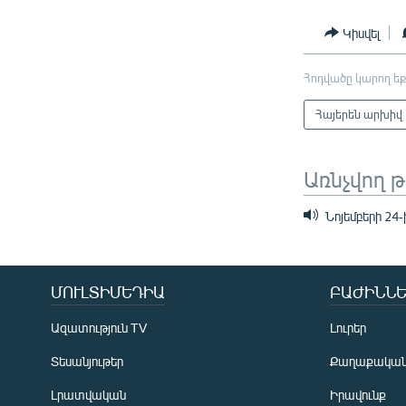
Կիսվել
Հոդվածը կարող եք
Հայերեն արխիվ
Առնչվող 
Նոյեմբերի 24-
ՄՈՒԼՏԻՄԵԴԻԱ
ԲԱԺԻՆՆԵ
Ազատություն TV
Լուրեր
Տեսանյութեր
Քաղաքակա
Լրատվական
Իրավունք