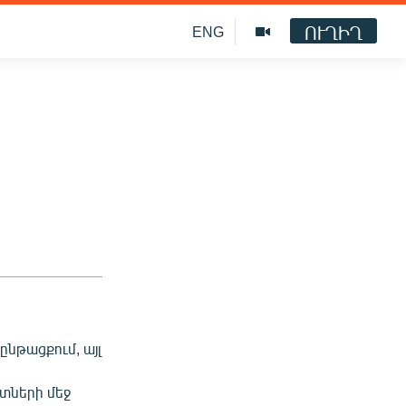
ՈՒՂԻՂ
ENG
ընթացքում, այլ
րտների մեջ