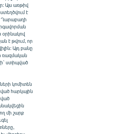
ր: Այս առթիվ
ստեղծվում է
ին Ղարաբաղի
արգավորման
ի օրինակով
ան է թվում, որ
իլին: Այդ բանը
ձի ռազմական
ժի` ստիպված
տների կոմիտեն
կված հարկային
րված
շանակվեցին
ող մի շարք
ւգել
տները,