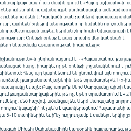
անտարկյալ» բառը` այս մասին գրում է «Հայոց աշխարհ»-ի խ
- «Ներում շնորհելու ավանդույթն ընդհանրապես ամենափայլո
թյուններից մեկն է: Կասկածի տակ չառնելով դատապարտմա
ւնը, այսինքն` չդնելով պետությանը իր նախկին որոշումնե
նհրաժեշտության առջեւ, ներման շնորհումը նվազագույնի է 
ստությունը: Օրենքն օրենք է, բայց նրանից վեր կանգնած է
երի նկատմամբ գթասրտության իրավունքը»:
իշխանություն»-ն ընդհանրացնում է. - «Հայաստանում քաղ
անկացած հարց, իհարկե, ոչ թե օրենքի շրջանակներում է լուծ
ինետում: Հենց այդ կաբինետում են ընդունվում այն որոշում
 արձակել քաղբանտարկյալներին, եթե տրամադրել «Ա1+»-ին
ապարակը եւ այլն: Բայց արդյո՞ք Սերժ Սարգսյանը պիտի նստ
ում քաղբանտարկյալներին, թե ոչ, եթեր տրամադրո՞ւմ է «Ա1+
ումները, մեծ հաշվով, ածանցյալ են. Սերժ Սարգսյանը բոլորով
 որոշում կայացնի` ինչպե՞ս է պատկերացնում Հայաստանի 
ա 5-10 տարիներին, եւ ի՞նչ ուղղությամբ է տանելու երկիրը»
ագահ Միխեիլ Սահակաշվիլին նախօրեին հայտարարեց, թե