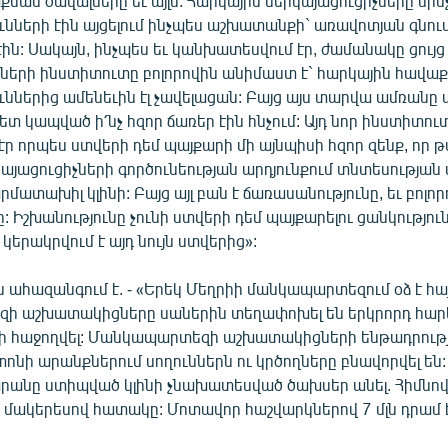
ան ծավալները եւ այլն: Հարկային ներկայացուցիչները մինչ
ունների էին այցելում ինչպես աշխատանքի` առավոտյան գնում
ին: Սակայն, ինչպես եւ կանխատեսվում էր, ժամանակը ցույց 
չների ինստիտուտը բոլորովին անիմաստ է` հարկային հավա
ուններից ամենեւին էլ չավելացան: Բայց այս տարվա ամռանը 
տ կապված ի՛նչ հզոր ճառեր էին հնչում: Այդ նոր ինստիտու
էր որպես ստվերի դեմ պայքարի մի այնպիսի հզոր զենք, որ թվ
այացուցիչների գործունեության արդյունքում տնտեսության
մատախիլ կլինի: Բայց այլ բան է ճառասանությունը, եւ բոլորո
: Իշխանությունը չունի ստվերի դեմ պայքարելու ցանկություն
կերակրվում է այդ նույն ստվերից»:
ահազանգում է. - «Երեկ Մեղրիի մանկապարտեզում օձ է հայ
 աշխատակիցները սաներին տեղափոխել են երկրորդ հարկ
չի հաջողվել: Մանկապարտեզի աշխատակիցների ենթադրութ
ոնի արանքներում սողուններն ու կրծողները բնավորվել են:
նը ստիպված կլինի չնախատեսված ծախսեր անել. Հիմնով
 մակերեսով հատակը: Մոտավոր հաշվարկներով 7 մլն դրամ 
: