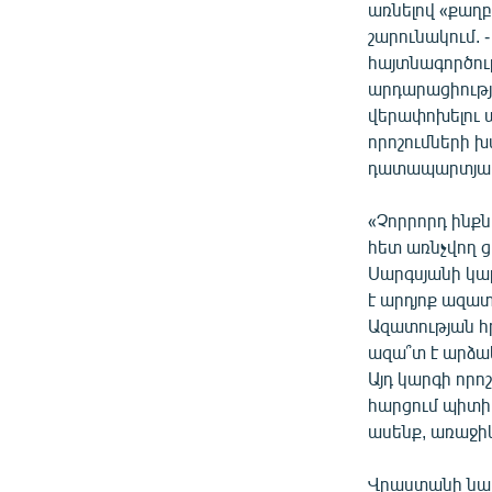
ՄԻՋԱԶԳԱՅԻՆ
առնելով «քաղբ
շարունակում. 
ՄՇԱԿՈՒՅԹ
հայտնագործու
ՍՊՈՐՏ
արդարացիությո
վերափոխելու ա
ՄԵԿՆԱԲԱՆՈՒԹՅՈՒՆ
որոշումների խ
ՏՏ ԵՒ ԻՆՏԵՐՆԵՏ
դատապարտյալն
ԿՈՐՈՆԱՎԻՐՈՒՍ
«Չորրորդ ինքն
ԱՐԽԻՎ
հետ առնչվող ց
Սարգսյանի կաբ
ՏԵՍԱՆՅՈՒԹԵՐ
է արդյոք ազատ
ԲԱՆԱՎԵՃ
Ազատության հր
ազա՞տ է արձակ
ՁԳՏԵԼՈՎ ԼԱՎԱԳՈՒՅՆԻՆ
Այդ կարգի որոշ
ՓՈԴՔԱՍԹ
հարցում պիտի
ասենք, առաջիկ
Վրաստանի նախ