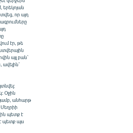
եւ վերջերս
, երեկոյան
տվեց, որ այդ
քագրումները
այդ
տը
ում էր, թե
 ստվերային
վին այլ բան`
, ավելին`
տնվել:
: Օջին
յամբ, անհարթ
 Մեղրիի
ին պետք է
է պետք այս