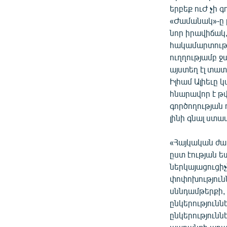
երբեք ուԺ չի 
«Ժամանակ»-ը բ
նոր իրավիճակ,
հակամարտությ
ուղղությամբ ջ
այստեղ էլ տատ
Իլհամ Ալիեւը 
հնարավոր է թվ
գործողության
լինի գնալ ստա
«Հայկական ժամ
ըստ էության 
ներկայացուցիչ
փոփոխությունն
սննդամթերքի,
ընկերությունն
ընկերություն