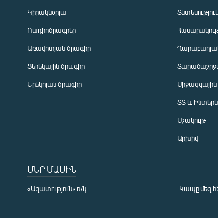
Կիրակնօրյա
Տնտեսությու
Ռադիոծրագրեր
Հասարակութ
Առավոտյան ծրագիր
Ղարաբաղյան
Ցերեկային ծրագիր
Տարածաշրջ
Հայերեն
Երեկոյան ծրագիր
Միջազգային
English
ՏՏ և Ինտեր
Русский
Մշակույթ
ՀԵՏԵՎԵՔ ՄԵԶ
Արխիվ
ՄԵՐ ՄԱՍԻՆ
«Ազատություն» ռ/կ
Կապը մեզ հ
«Ազատության» բոլոր կայքերը