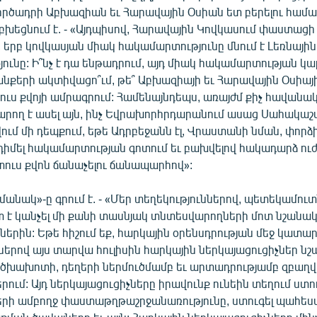
գործադրի Աբխազիան եւ Հարավային Օսիան ետ բերելու համա
խեցնում է. - «Այդպիսով, Հարավային Կովկասում փաստացի 
 երբ կովկասյան միակ հակամարտությունը մնում է Լեռնայ
ունը: Ի՞նչ է դա ենթադրում, այդ միակ հակամարտության կ
անքերի ակտիվացո՞ւմ, թե՞ Աբխազիայի եւ Հարավային Օսիայ
ուս քվոյի ամրագրում: Համենայնդեպս, առայժմ քիչ հավանակ
կարող է ասել այն, ինչ Եվրախորհրդարանում ասաց Սահակաշվ
ում մի դեպքում, եթե Ադրբեջանն էլ, Վրաստանի նման, փոր
 դիմել հակամարտության գոտում եւ բախվելով հակադարձ ու
տուս քվոն ճանաչելու ճանապարհով»:
անակ»-ը գրում է. - «Մեր տեղեկություններով, պետեկամու
ետ է կանչել մի քանի տասնյակ տնտեսվարողների մոտ նշանա
ներին: Եթե հիշում եք, հարկային օրենսդրության մեջ կատա
երով այս տարվա հուլիսին հարկային ներկայացուցիչներ ն
 ծխախոտի, դեղերի ներմուծմամբ եւ արտադրությամբ զբաղվ
երում: Այդ ներկայացուցիչները իրավունք ունեին տեղում ստո
ների ամբողջ փաստաթղթաշրջանառությունը, ստուգել պահես