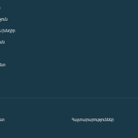
ն
յուն
 խնդիր
ան
նետ
ետ
Հայտարարություններ