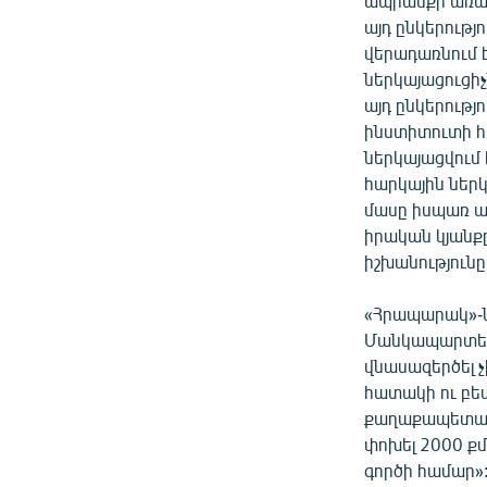
ապրանքի առաքմ
այդ ընկերությ
վերադառնում է
ներկայացուցի
այդ ընկերությ
ինստիտուտի հե
ներկայացվում 
հարկային ներկ
մասը իսպառ ար
իրական կյանքը
իշխանությունը 
«Հրապարակ»-ն 
Մանկապարտեզի
վնասազերծել 
հատակի ու բետ
քաղաքապետարա
փոխել 2000 քմ
գործի համար»