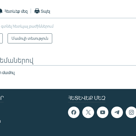
Հետևեք մեզ
Տպել
 գտնել հետևյալ բաժիններում
Մամուլի տեսություն
թեմաներով
ի մամուլ
Ր
ՀԵՏԵՎԵՔ ՄԵԶ
ն