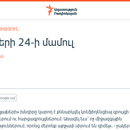
ՈՒԹՅՈՒՆ
երի 24-ի մամուլ
ան
oogle-ում
լների» խնդիրը կարող է քննարկվել կոնֆիդենցիալ զրույցի 
երում ու հարցազրույցներում: Առավել եւս` ոչ միջազգային
ուններում, որոնց մերոնք այդչափ սիրում են դիմել», - չակե