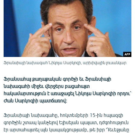
ՄԻՋԱԶԳԱՅԻՆ
ՄՇԱԿՈՒՅԹ
ՍՊՈՐՏ
ՄԵԿՆԱԲԱՆՈՒԹՅՈՒՆ
ՏՏ ԵՒ ԻՆՏԵՐՆԵՏ
ԿՈՐՈՆԱՎԻՐՈՒՍ
Ֆրանսիայի նախագահ Նիկոլա Սարկոզի, արխիվային լուսանկար
ԱՐԽԻՎ
Ֆրանսահայ քաղաքական գործչի եւ Ֆրանսիայի
ՏԵՍԱՆՅՈՒԹԵՐ
նախագահի միջեւ վերջերս բացահայտ
ԲԱՆԱՎԵՃ
հակամարտություն է առաջացել Նիկոլա Սարկոզիի որդու`
Ժան Սարկոզիի պատճառով:
ՁԳՏԵԼՈՎ ԼԱՎԱԳՈՒՅՆԻՆ
ՓՈԴՔԱՍԹ
Ֆրանսիայի նախագահը, հոկտեմբերի 15-ին հայազգի
գործչին շտապ կանչելով Ելիսեյան պալատ, դժգոհություն
էր արտահայտել այն կապակցությամբ, թե իբր Դեւեջյանը
Հայերեն