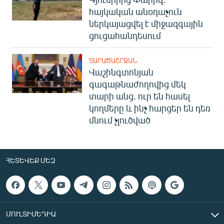
հայկական անօդաչուն
ներկայացվել է միջազգային
ցուցահանդեսում
ՏԱՐԱԾԱՇՐՋԱՆ
Վաշինգտոնյան
գագաթնաժողովից մեկ
տարի անց. ուր են հասել
կողմերը և ինչ հարցեր են դեռ
մնում չլուծված
ՀԵՏԵՎԵՔ ՄԵԶ
ՄՈՒԼՏԻՄԵԴԻԱ