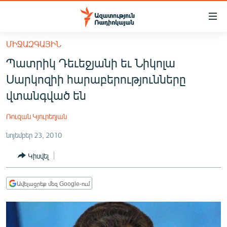
Մատչելիության
հղումներ
Անցնել
ՄԻՋԱԶԳԱՅԻՆ
հիմնական
ԱԶԱՏՈՒԹՅՈՒՆ TV
Պատրիկ Դեւեջյանի եւ Նիկոլա
բովանդակությանը
ՀԱՅԱՍՏԱՆ
Անցնել
Սարկոզիի հարաբերությունները
հիմնական
ՔԱՂԱՔԱԿԱՆ
վտանգված են
մենյուին
ԸՆՏՐՈՒԹՅՈՒՆՆԵՐ 2026
Որոնում
Ռուզան Կյուրեղյան
ԻՐԱՎՈՒՆՔ
նոյեմբեր 23, 2010
ՀԱՍԱՐԱԿՈՒԹՅՈՒՆ
Կիսվել
ՏՆՏԵՍՈՒԹՅՈՒՆ
ՂԱՐԱԲԱՂ
Ավելացրեք մեզ Google-ում
ՊԱՏԵՐԱԶՄԻ 6 ՇԱԲԱԹՆԵՐԸ
ՏԱՐԱԾԱՇՐՋԱՆ