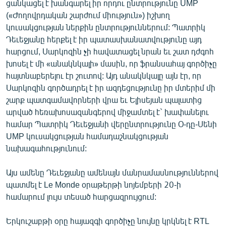
ցանկացել է խանգարել իր որդու ընտրությունը UMP
English
(«Ժողովրդական շարժում միություն») իշխող
կուսակցության ներքին ընտրություններում: Պատրիկ
Русский
Դեւեջյանը հերքել է իր պատասխանատվությունը այդ
հարցում, Սարկոզին չի հավատացել նրան եւ շատ դժգոհ
ՀԵՏԵՎԵՔ ՄԵԶ
խոսել է մի «անակնկալի» մասին, որ ֆրանսահայ գործիչը
հայտնաբերելու էր շուտով: Այդ անակնկալը այն էր, որ
Սարկոզին գործադրել է իր ազդեցությունը իր մտերիմ մի
շարք պատգամավորների վրա եւ Ելիսեյան պալատից
արված հեռախոսազանգերով միջամտել է` խափանելու
«Ազատության» բոլոր կայքերը
համար Պատրիկ Դեւեջյանի վերընտրությունը Օ-դը-Սենի
UMP կուսակցության համադաշնակցության
նախագահությունում:
Այս ամենը Դեւեջյանը ամենայն մանրամասնություններով
պատմել է Le Monde օրաթերթի նոյեմբերի 20-ի
համարում լույս տեսած հարցազրույցում:
Երկուշաբթի օրը հայազգի գործիչը նույնը կրկնել է RTL