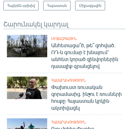
Հայերեն արխիվ
Հայաստան
Միջազգային
Շարունակել կարդալ
ՄԻՋԱԶԳԱՅԻՆ
Անհետացա՞ծ, թե՞ զոհված․
ՌԴ-ն գումար է խնայում՝
անհետ կորած զինվորներին
դասալիք գրանցելով
ՀԱՍԱՐԱԿՈՒԹՅՈՒՆ
Փախուստ ռուսական
զորամասից. ինչու է ռուսների
հոսքը Հայաստան կրկին
ակտիվացել
ՀԱՍԱՐԱԿՈՒԹՅՈՒՆ
Գյումրիից Փարիզ․