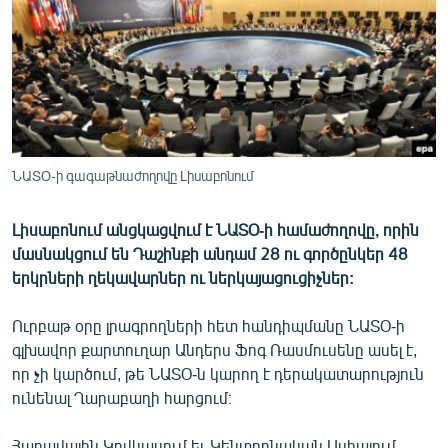
ՄԻՋԱԶԳԱՅԻՆ
ՄՇԱԿՈՒՅԹ
ՍՊՈՐՏ
ՄԵԿՆԱԲԱՆՈՒԹՅՈՒՆ
ՏՏ ԵՒ ԻՆՏԵՐՆԵՏ
ՆԱՏՕ-ի գագաթնաժողովը Լիսաբոնում
ԿՈՐՈՆԱՎԻՐՈՒՍ
Լիսաբոնում անցկացվում է ՆԱՏՕ-ի համաժողովը, որին
ԱՐԽԻՎ
մասնակցում են Դաշինքի անդամ 28 ու գործընկեր 48
ՏԵՍԱՆՅՈՒԹԵՐ
երկրների ղեկավարներ ու ներկայացուցիչներ:
ԲԱՆԱՎԵՃ
Ուրբաթ օրը լրագրողների հետ հանդիպմանը ՆԱՏՕ-ի
ՁԳՏԵԼՈՎ ԼԱՎԱԳՈՒՅՆԻՆ
գլխավոր քարտուղար Անդերս Ֆոգ Ռասմուսենը ասել է,
որ չի կարծում, թե ՆԱՏՕ-ն կարող է դերակատարություն
ՓՈԴՔԱՍԹ
ունենալ Ղարաբաղի հարցում։
Հայերեն
Հարավային Կովկասում եւ Կենտրոնական Ասիայում