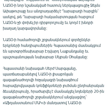
English
ՆԱՏՕ-ի նոր նշանակված հատուկ ներկայացուցիչ Ջեյմս
Ափաթուրայը եւս անդրադարձել է Ղարաբաղի հարցին`
Русский
ասելով, թե Ղարաբաղի հակամարտության հարցում
ՆԱՏՕ-ն չի փոխել իր դիրքորոշումը եւ կողմ է խնդրի
ՀԵՏԵՎԵՔ ՄԵԶ
խաղաղ կարգավորմանը։
ՆԱՏՕ-ի համաժողովի շրջանակներում գործընկեր
երկրների հանդիպումներին Հայաստանից մասնակցում
են արտգործնախարար Էդվարդ Նալբանդյանը եւ
պաշտպանության նախարար Սեյրան Օհանյանը։
«Ազատության» բոլոր կայքերը
Հայաստանի նախագահ Սերժ Սարգսյանը,
պատճառաբանելով ՆԱՏՕ-ի լիսաբոնյան
գագաթնաժողովի հռչակագրի նախագծում
հարավկովկասյան կոնֆլիկտների լուծման ընդհանրական
ձեւակերպումը, հրաժարվել է մասնակցել նոյեմբերի 20-ին
գագաթնաժողովի շրջանակներում անցկացվող`
«Աֆղանստանում ՄԱԿ-ի մանդատով ՆԱՏՕ-ի