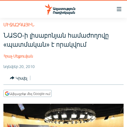
Մատչելիության
հղումներ
Անցնել
ՄԻՋԱԶԳԱՅԻՆ
հիմնական
ԱԶԱՏՈՒԹՅՈՒՆ TV
ՆԱՏՕ-ի լիսաբոնյան համաժողովը
բովանդակությանը
ՀԱՅԱՍՏԱՆ
Անցնել
«պատմական» է որակվում
հիմնական
ՔԱՂԱՔԱԿԱՆ
մենյուին
Հրաչ Մելքումյան
ԸՆՏՐՈՒԹՅՈՒՆՆԵՐ 2026
Որոնում
նոյեմբեր 20, 2010
ԻՐԱՎՈՒՆՔ
Կիսվել
ՀԱՍԱՐԱԿՈՒԹՅՈՒՆ
ՏՆՏԵՍՈՒԹՅՈՒՆ
Ավելացրեք մեզ Google-ում
ՂԱՐԱԲԱՂ
ՊԱՏԵՐԱԶՄԻ 6 ՇԱԲԱԹՆԵՐԸ
ՏԱՐԱԾԱՇՐՋԱՆ