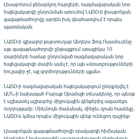
Լիսաբոնում քննարկող հարցերի, ռազմավարական նոր
հայեցակարգի ընդունման առումով ՆԱՏՕ-ի լիսաբոնյան
գագաթնաժողովը արդեն իսկ գնահատվում է որպես
պատմական։
ՆԱՏՕ-ի գլխավոր քարտուղար Անդերս Ֆոգ Ռասմուսենը
այս գագաթնաժողովի ընթացքում առաջիկա 10
տարիների համար ընդունված ռազմավարական նոր
հայեցակարգի մասին ասել է, որ այն «մտադրությունների
հուշագիր չէ, այլ գործողությունների պլան»։
ՆԱՏՕ-ի ռազմավարական հայեցակարգում ընդգրկվել է
ԱՄՆ-ի նախագահ Բարաք Օբամայի տեսակետը, որ պետք
է աշխատել աշխարհը միջուկային զենքերից ազատելու
ուղղությամբ: Միեւնույն ժամանակ, մինչեւ դրան հասնելը,
ՆԱՏՕ-ն կմնա որպես միջուկային զենք ունեցող դաշինք։
Լիսաբոնյան գագաթնաժողովի օրակարգի հիմնական
կետերից է հակաօդային պաշտպանության ընդհանուր