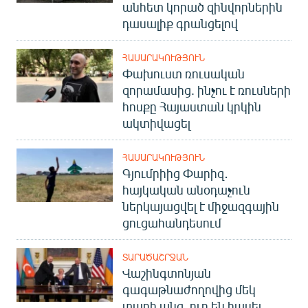
անհետ կորած զինվորներին
դասալիք գրանցելով
ՀԱՍԱՐԱԿՈՒԹՅՈՒՆ
Փախուստ ռուսական
զորամասից. ինչու է ռուսների
հոսքը Հայաստան կրկին
ակտիվացել
ՀԱՍԱՐԱԿՈՒԹՅՈՒՆ
Գյումրիից Փարիզ․
հայկական անօդաչուն
ներկայացվել է միջազգային
ցուցահանդեսում
ՏԱՐԱԾԱՇՐՋԱՆ
Վաշինգտոնյան
գագաթնաժողովից մեկ
տարի անց. ուր են հասել