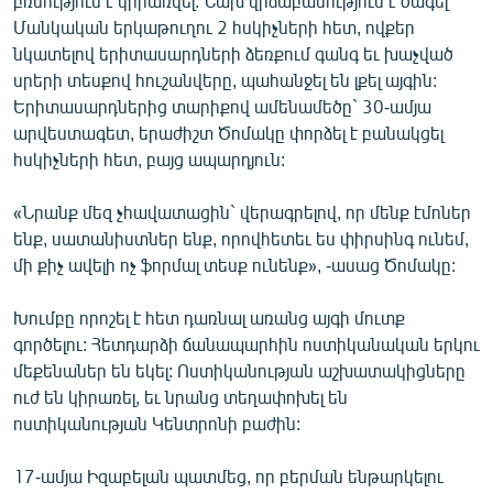
բռնություն է կիրառվել: Նախ վիճաբանություն է ծագել
English
Մանկական երկաթուղու 2 հսկիչների հետ, ովքեր
նկատելով երիտասարդների ձեռքում գանգ եւ խաչված
Русский
սրերի տեսքով հուշանվերը, պահանջել են լքել այգին:
Երիտասարդներից տարիքով ամենամեծը` 30-ամյա
ՀԵՏԵՎԵՔ ՄԵԶ
արվեստագետ, երաժիշտ Ծոմակը փորձել է բանակցել
հսկիչների հետ, բայց ապարդյուն:
«Նրանք մեզ չհավատացին` վերագրելով, որ մենք էմոներ
ենք, սատանիստներ ենք, որովհետեւ ես փիրսինգ ունեմ,
մի քիչ ավելի ոչ ֆորմալ տեսք ունենք», -ասաց Ծոմակը:
«Ազատության» բոլոր կայքերը
Խումբը որոշել է հետ դառնալ առանց այգի մուտք
գործելու: Հետդարձի ճանապարհին ոստիկանական երկու
մեքենաներ են եկել: Ոստիկանության աշխատակիցները
ուժ են կիրառել, եւ նրանց տեղափոխել են
ոստիկանության Կենտրոնի բաժին:
17-ամյա Իզաբելան պատմեց, որ բերման ենթարկելու