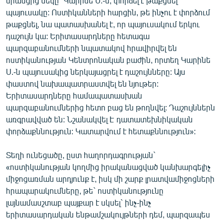
նրանցից մեկը` Կարինե Ս.-ն, փորձել է թաքցնել
պայուսակը: Ոստիկանների հարցին, թե ինչու է փորձում
թաքցնել, նա պատասխանել է, որ պայուսակում երկու
դաշույն կա: Երիտասարդները հետագա
պարզաբանումների նպատակով հրավիրվել են
ոստիկանության Կենտրոնական բաժին, որտեղ Կարինե
Ս.-ն պայուսակից ներկայացրել է դաշույնները: Այս
փաստով նախապատրաստվել են նյութեր:
Երիտասարդները համապատասխան
պարզաբանումներից հետո բաց են թողնվել: Դաշույններն
առգրավված են: Նշանակվել Է դատատեխնիկական
փորձաքննություն: Կատարվում է հետաքննություն»:
Տեղի ունեցածը, ըստ հաղորդագրության`
«ոստիկանության կողմից իրականացված կանխարգելիչ
միջոցառման արդյունք է, իսկ մի շարք լրատվամիջոցների
հրապարակումները, թե` ոստիկանությունը
լայնամասշտաբ պայքար է սկսել` ինչ-ինչ
երիտասարդական ենթամշակույթների դեմ, պարզապես