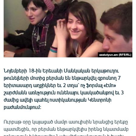
ՄԻՋԱԶԳԱՅԻՆ
ՄՇԱԿՈՒՅԹ
ՍՊՈՐՏ
ՄԵԿՆԱԲԱՆՈՒԹՅՈՒՆ
ՏՏ ԵՒ ԻՆՏԵՐՆԵՏ
ԿՈՐՈՆԱՎԻՐՈՒՍ
Նոյեմբերի 18-ին Երեւանի Մանկական երկաթուղու
ԱՐԽԻՎ
թունելների մոտից բերման են ենթարկվել զբոսնող 7
ՏԵՍԱՆՅՈՒԹԵՐ
երիտասարդ աղջիկներ եւ 2 տղա` ոչ ֆորմալ «էմո»
շարժմանն առնչություն ունենալու կասկածանքով եւ 3
ԲԱՆԱՎԵՃ
ժամից ավելի պահել ոստիկանության Կենտրոնի
ՁԳՏԵԼՈՎ ԼԱՎԱԳՈՒՅՆԻՆ
բաժանմունքում:
ՓՈԴՔԱՍԹ
Ուրբաթ օրը կայացած մամլո ասուլիսին նրանցից երեքը
պատմեցին, որ բերման ենթարկվելիս իրենց նկատմամբ
Հայերեն