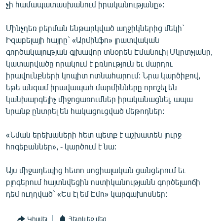
չի համապատասխանում իրականությանը»:
Մինչդեռ բերման ենթարկված աղջիկներից մեկի`
Իզաբելայի հայրը` «Արմինֆո» լրատվական
գործակալության գլխավոր տնօրեն Էմանուիլ Մկրտչյանը,
կատարվածը որակում է բռնություն եւ մարդու
իրավունքների կոպիտ ոտնահարում: Նրա կարծիքով,
եթե անգամ իրավապահ մարմինները որոշել են
կանխարգելիչ միջոցառումներ իրականացնել, ապա
նրանք ընտրել են հակացուցված մեթոդներ:
«Նման երեխաների հետ պետք է աշխատեն լուրջ
հոգեբաններ», - կարծում է նա:
Այս միջադեպից հետո սոցիալական ցանցերում եւ
բլոգերում հայտնվեցին ոստիկանությանն գործելաոճի
դեմ ուղղված` «Ես էլ եմ Էմո» կարգախոսներ:
Կիսվել
Հետևեք մեզ