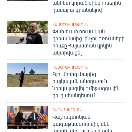
անհետ կորած զինվորներին
դասալիք գրանցելով
ՀԱՍԱՐԱԿՈՒԹՅՈՒՆ
Փախուստ ռուսական
զորամասից. ինչու է ռուսների
հոսքը Հայաստան կրկին
ակտիվացել
ՀԱՍԱՐԱԿՈՒԹՅՈՒՆ
Գյումրիից Փարիզ․
հայկական անօդաչուն
ներկայացվել է միջազգային
ցուցահանդեսում
ՏԱՐԱԾԱՇՐՋԱՆ
Վաշինգտոնյան
գագաթնաժողովից մեկ
տարի անց. ուր են հասել