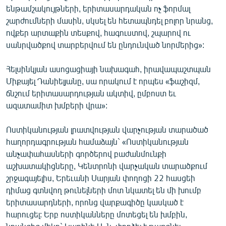
ենթամշակույթների, երիտասարդական ոչ ֆորմալ
շարժումների մասին, սկսել են հետապնդել բոլոր նրանց,
ովքեր արտաքին տեսքով, հագուստով, շպարով ու
սանրվածքով տարբերվում են ընդունված նորմերից»:
Հելսինկյան ասոցացիայի նախագահ, իրավապաշտպան
Միքայել Դանիելյանը, սա որակում է որպես «ֆաշիզմ,
ճնշում երիտասարդության ակտիվ, ըմբոստ եւ
ազատամիտ խմբերի վրա»:
Ոստիկանության լրատվության վարչության տարածած
հաղորդագրության համաձայն` «Ոստիկանության
անչափահասների գործերով բաժանմունքի
աշխատակիցները, Կենտրոնի վարչական տարածքում
շրջագայելիս, Երեւանի Սարյան փողոցի 22 հասցեի
դիմաց գտնվող թունելների մոտ նկատել են մի խումբ
երիտասարդների, որոնց վարքագիծը կասկած է
հարուցել: Երբ ոստիկանները մոտեցել են խմբին,