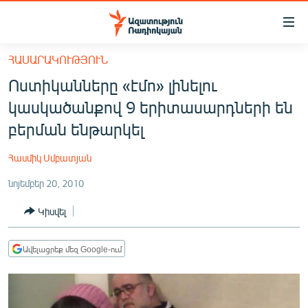
Մատչելիության
հղումներ
Անցնել
ՀԱՍԱՐԱԿՈՒԹՅՈՒՆ
հիմնական
ԱԶԱՏՈՒԹՅՈՒՆ TV
Ոստիկանները «էմո» լինելու
բովանդակությանը
ՀԱՅԱՍՏԱՆ
Անցնել
կասկածանքով 9 երիտասարդների են
հիմնական
ՔԱՂԱՔԱԿԱՆ
բերման ենթարկել
մենյուին
ԸՆՏՐՈՒԹՅՈՒՆՆԵՐ 2026
Որոնում
Հասմիկ Սմբատյան
ԻՐԱՎՈՒՆՔ
նոյեմբեր 20, 2010
ՀԱՍԱՐԱԿՈՒԹՅՈՒՆ
Կիսվել
ՏՆՏԵՍՈՒԹՅՈՒՆ
ՂԱՐԱԲԱՂ
Ավելացրեք մեզ Google-ում
ՊԱՏԵՐԱԶՄԻ 6 ՇԱԲԱԹՆԵՐԸ
ՏԱՐԱԾԱՇՐՋԱՆ