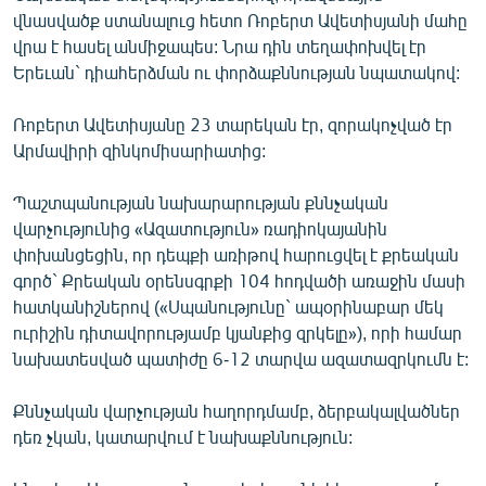
English
վնասվածք ստանալուց հետո Ռոբերտ Ավետիսյանի մահը
վրա է հասել անմիջապես: Նրա դին տեղափոխվել էր
Русский
Երեւան` դիահերձման ու փորձաքննության նպատակով:
ՀԵՏԵՎԵՔ ՄԵԶ
Ռոբերտ Ավետիսյանը 23 տարեկան էր, զորակոչված էր
Արմավիրի զինկոմիսարիատից:
Պաշտպանության նախարարության քննչական
վարչությունից «Ազատություն» ռադիոկայանին
փոխանցեցին, որ դեպքի առիթով հարուցվել է քրեական
«Ազատության» բոլոր կայքերը
գործ` Քրեական օրենսգրքի 104 հոդվածի առաջին մասի
հատկանիշներով («Սպանությունը` ապօրինաբար մեկ
ուրիշին դիտավորությամբ կյանքից զրկելը»), որի համար
նախատեսված պատիժը 6-12 տարվա ազատազրկումն է:
Քննչական վարչության հաղորդմամբ, ձերբակալվածներ
դեռ չկան, կատարվում է նախաքննություն: