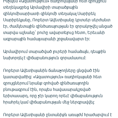
Ինչպես «Ազատություն» ռադիոկայանի հետ զրույցում
տեղեկացրեց Արմավիրի տարածքային
զինկոմիսարիատի զինկոմի տեղակալ Սարիբեկ
Սարիբեկյանը, Ռոբերտ Ավետիսյանը կրտսեր սերժանտ
էր, ժամկետային զինծառայության էր զորակոչվել անցած
տարվա աշնանը` բուհը ավարտելուց հետո, Երեւանի
ագրարային համալսարանի շրջանավարտ էր:
Արմավիրում տարածված լուրերի համաձայն, դեպքին
նախորդել է վիճաբանություն զորամասում:
Ռոբերտ Ավետիսյանին ճանաչողները ցնցված էին
կատարվածից: «Ազատություն» ռադիոկայանի հետ
զրույցներում նրանք զոհված զինծառայողին
բնութագրում էին, որպես հավասարակշռված
երիտասարդ, որը չէր կարող որեւէ վիճաբանություն
հրահրել կամ վիճաբանության մեջ ներգրավվել:
Ռոբերտ Ավետիսյանի ընտանիքն առայժմ հրաժարվում է