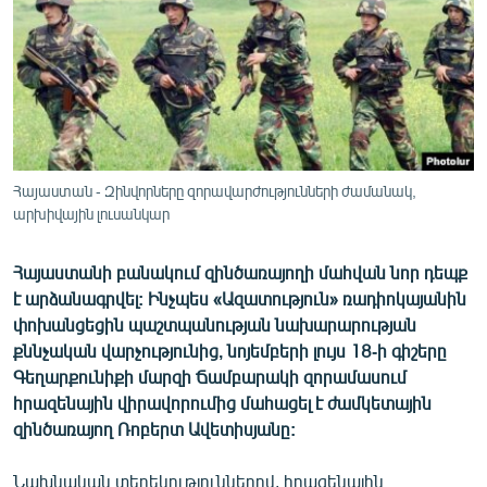
ՄԻՋԱԶԳԱՅԻՆ
ՄՇԱԿՈՒՅԹ
ՍՊՈՐՏ
ՄԵԿՆԱԲԱՆՈՒԹՅՈՒՆ
ՏՏ ԵՒ ԻՆՏԵՐՆԵՏ
Հայաստան - Զինվորները զորավարժությունների ժամանակ,
ԿՈՐՈՆԱՎԻՐՈՒՍ
արխիվային լուսանկար
ԱՐԽԻՎ
Հայաստանի բանակում զինծառայողի մահվան նոր դեպք
ՏԵՍԱՆՅՈՒԹԵՐ
է արձանագրվել: Ինչպես «Ազատություն» ռադիոկայանին
փոխանցեցին պաշտպանության նախարարության
ԲԱՆԱՎԵՃ
քննչական վարչությունից, նոյեմբերի լույս 18-ի գիշերը
ՁԳՏԵԼՈՎ ԼԱՎԱԳՈՒՅՆԻՆ
Գեղարքունիքի մարզի Ճամբարակի զորամասում
հրազենային վիրավորումից մահացել է ժամկետային
ՓՈԴՔԱՍԹ
զինծառայող Ռոբերտ Ավետիսյանը:
Հայերեն
Նախնական տեղեկություններով, հրազենային