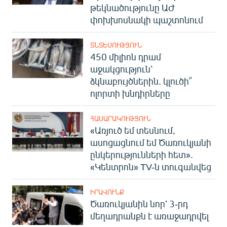
թեկնածությունը ԱԺ
փոխխոսնակի պաշտոնում
ՏՆՏԵՍՈՒԹՅՈՒՆ
450 միլիոն դրամ
աջակցություն՝
ձկնաբույծներին. կլուծի՞
ոլորտի խնդիրները
ՀԱՍԱՐԱԿՈՒԹՅՈՒՆ
«Առյուծ եմ տեսնում,
ասոցացնում եմ Ծառուկյանի
ընկերությունների հետ».
«Կենտրոն» TV-ն տուգանվեց
ԻՐԱՎՈՒՆՔ
Ծառուկյանին նոր՝ 3-րդ
մեղադրանքն է առաջադրվել