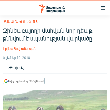
Մատչելիության
հղումներ
Անցնել
ՀԱՍԱՐԱԿՈՒԹՅՈՒՆ
հիմնական
ԱԶԱՏՈՒԹՅՈՒՆ TV
Զինծառայողի մահվան նոր դեպք.
բովանդակությանը
ՀԱՅԱՍՏԱՆ
Անցնել
քննվում է սպանության վարկածը
հիմնական
ՔԱՂԱՔԱԿԱՆ
մենյուին
Իրինա Հովհաննիսյան
ԸՆՏՐՈՒԹՅՈՒՆՆԵՐ 2026
Որոնում
նոյեմբեր 19, 2010
ԻՐԱՎՈՒՆՔ
Կիսվել
ՀԱՍԱՐԱԿՈՒԹՅՈՒՆ
ՏՆՏԵՍՈՒԹՅՈՒՆ
Ավելացրեք մեզ Google-ում
ՂԱՐԱԲԱՂ
ՊԱՏԵՐԱԶՄԻ 6 ՇԱԲԱԹՆԵՐԸ
ՏԱՐԱԾԱՇՐՋԱՆ