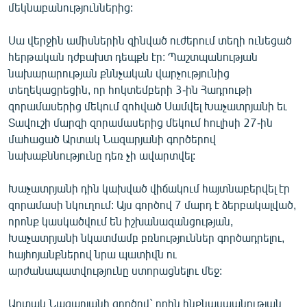
մեկնաբանություններից:
Սա վերջին ամիսներին զինված ուժերում տեղի ունեցած
հերթական դժբախտ դեպքն էր: Պաշտպանության
նախարարության քննչական վարչությունից
տեղեկացրեցին, որ հոկտեմբերի 3-ին Հադրութի
զորամասերից մեկում զոհված Սամվել Խաչատրյանի եւ
Տավուշի մարզի զորամասերից մեկում հուլիսի 27-ին
մահացած Արտակ Նազարյանի գործերով
նախաքննությունը դեռ չի ավարտվել:
Խաչատրյանի դին կախված վիճակում հայտնաբերվել էր
զորամասի նկուղում: Այս գործով 7 մարդ է ձերբակալված,
որոնք կասկածվում են իշխանազանցության,
Խաչատրյանի նկատմամբ բռնություններ գործադրելու,
հայհոյանքներով նրա պատիվն ու
արժանապատվությունը ստորացնելու մեջ:
Արտակ Նազարյանի գործով` որին ինքնասպանության