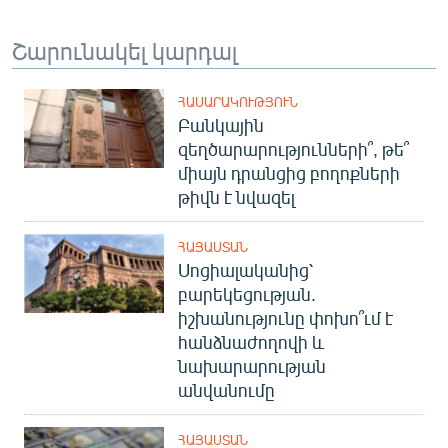
Շարունակել կարդալ
ՀԱՍԱՐԱԿՈՒԹՅՈՒՆ
Բանկային
զեղծարարությունների՞, թե՞
միայն դրանցից բողոքների
թիվն է նվազել
ՀԱՅԱՍՏԱՆ
Սոցիալականից՝
բարեկեցության.
իշխանությունը փոխո՞ւմ է
հանձնաժողովի և
նախարարության
անվանումը
ՀԱՅԱՍՏԱՆ