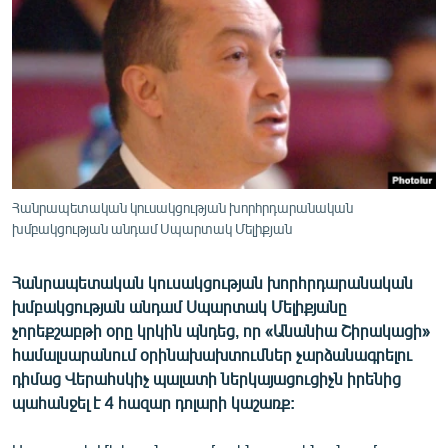
ՄԻՋԱԶԳԱՅԻՆ
ՄՇԱԿՈՒՅԹ
ՍՊՈՐՏ
ՄԵԿՆԱԲԱՆՈՒԹՅՈՒՆ
ՏՏ ԵՒ ԻՆՏԵՐՆԵՏ
ԿՈՐՈՆԱՎԻՐՈՒՍ
Հանրապետական կուսակցության խորհրդարանական
խմբակցության անդամ Սպարտակ Մելիքյան
ԱՐԽԻՎ
ՏԵՍԱՆՅՈՒԹԵՐ
Հանրապետական կուսակցության խորհրդարանական
ԲԱՆԱՎԵՃ
խմբակցության անդամ Սպարտակ Մելիքյանը
չորեքշաբթի օրը կրկին պնդեց, որ «Անանիա Շիրակացի»
ՁԳՏԵԼՈՎ ԼԱՎԱԳՈՒՅՆԻՆ
համալսարանում օրինախախտումներ չարձանագրելու
ՓՈԴՔԱՍԹ
դիմաց Վերահսկիչ պալատի ներկայացուցիչն իրենից
պահանջել է 4 հազար դոլարի կաշառք:
Հայերեն