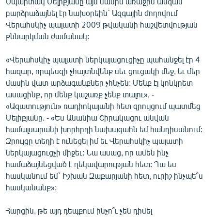
Սպարտակ Մելիքյանը այս մասին առաջին անգամ
English
բարձրաձայնել էր նախօրեին` Ազգային ժողովում
Վերահսկիչ պալատի 2009 թվականի հաշվետվության
Русский
քննարկման ժամանակ:
ՀԵՏԵՎԵՔ ՄԵԶ
«Վերահսկիչ պալատի ներկայացուցիչը պահանջել էր 4
հազար, որպեսզի չհայտնվենք սեւ ցուցակի մեջ, եւ մեր
մասին վատ արձագանքներ չհնչեն: Մենք էլ կոնկրետ
ասացինք, որ մենք կաշառք չենք տալու», -
«Ազատություն» ռադիոկայանի հետ զրույցում պատմեց
Մելիքյանը. - «Ես Անանիա Շիրակացու անվան
«Ազատության» բոլոր կայքերը
համալսարանի խորհրդի նախագահն եմ հանդիսանում:
Զրույցը տեղի է ունեցել իմ եւ Վերահսկիչ պալատի
ներկայացուցչի միջեւ: Նա ասաց, որ ամեն ինչ
համաձայնեցված է ղեկավարության հետ: Դա ես
հասկանում եմ` Իշխան Զաքարյանի հետ, ուրիշ ինչպե՞ս
հասկանանք»:
Հարցին, թե այդ դեպքում ինչո՞ւ չեն դիմել