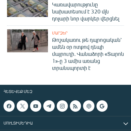
Կառավարությունը
նախատեսում է 320 մլն
դոլարի նոր վարկեր վերցնել
ՄԱՐԶԵՐ
Թոշակառու թե դպրոցական՝
ամեն օր ոտքով դեպի
մայրուղի. Վանաձորի «Տարոն
1»-ը 3 ամիս առանց
տրանսպորտի է
ՀԵՏԵՎԵՔ ՄԵԶ
ՄՈՒԼՏԻՄԵԴԻԱ