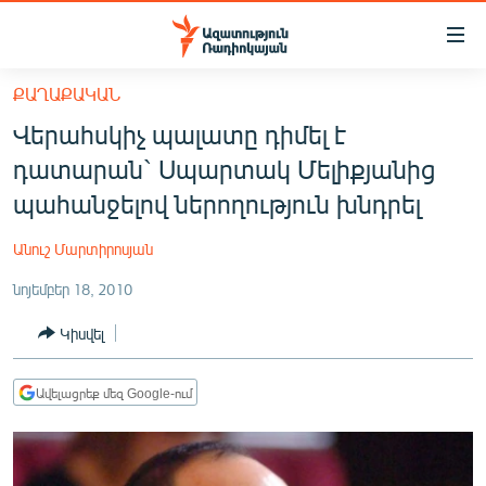
Մատչելիության
հղումներ
Անցնել
ՔԱՂԱՔԱԿԱՆ
հիմնական
ԱԶԱՏՈՒԹՅՈՒՆ TV
Վերահսկիչ պալատը դիմել է
բովանդակությանը
ՀԱՅԱՍՏԱՆ
Անցնել
դատարան` Սպարտակ Մելիքյանից
հիմնական
ՔԱՂԱՔԱԿԱՆ
պահանջելով ներողություն խնդրել
մենյուին
ԸՆՏՐՈՒԹՅՈՒՆՆԵՐ 2026
Որոնում
Անուշ Մարտիրոսյան
ԻՐԱՎՈՒՆՔ
նոյեմբեր 18, 2010
ՀԱՍԱՐԱԿՈՒԹՅՈՒՆ
Կիսվել
ՏՆՏԵՍՈՒԹՅՈՒՆ
ՂԱՐԱԲԱՂ
Ավելացրեք մեզ Google-ում
ՊԱՏԵՐԱԶՄԻ 6 ՇԱԲԱԹՆԵՐԸ
ՏԱՐԱԾԱՇՐՋԱՆ