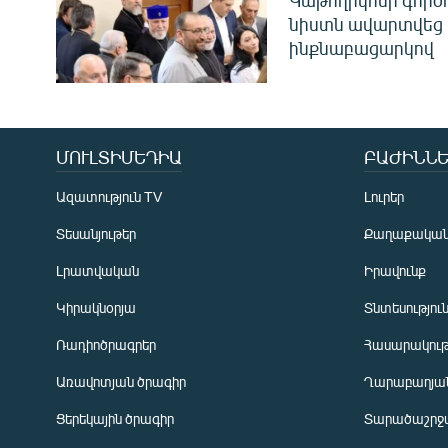
Կաթողիկոսի գոր
նիստն ավարտվեց
ինքնաբացարկով
ՄՈՒԼՏԻՄԵԴԻԱ
ԲԱԺԻՆՆԵ
Ազատություն TV
Լուրեր
Տեսանյութեր
Քաղաքակա
Լրատվական
Իրավունք
Կիրակնօրյա
Տնտեսությու
Ռադիոծրագրեր
Հասարակութ
Առավոտյան ծրագիր
Ղարաբաղյան
Ցերեկային ծրագիր
Տարածաշրջ
Հայերեն