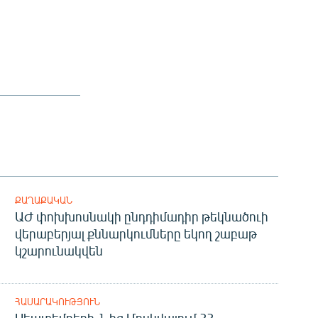
ՔԱՂԱՔԱԿԱՆ
ԱԺ փոխխոսնակի ընդդիմադիր թեկնածուի
վերաբերյալ քննարկումները եկող շաբաթ
կշարունակվեն
ՀԱՍԱՐԱԿՈՒԹՅՈՒՆ