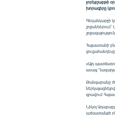
ՄԻՋԱԶԳԱՅԻՆ
չորեքշաբթի օր
խորագիրը կրո
ՄՇԱԿՈՒՅԹ
ՍՊՈՐՏ
Գեղանկարչի կ
շրջաններում` 
ՄԵԿՆԱԲԱՆՈՒԹՅՈՒՆ
շրջագայությու
ՏՏ ԵՒ ԻՆՏԵՐՆԵՏ
Հայաստանի բն
ԿՈՐՈՆԱՎԻՐՈՒՍ
ցուցահանդեսը
ԱՐԽԻՎ
«Այդ պատճառո
ՏԵՍԱՆՅՈՒԹԵՐ
ասաց Ղազարյա
ԲԱՆԱՎԵՃ
Թանգարանը ժա
ՁԳՏԵԼՈՎ ԼԱՎԱԳՈՒՅՆԻՆ
ներկայացնելո
ՓՈԴՔԱՍԹ
գրավում Հայա
Նիկոլ Աղաբաբյ
աշխատանքի ըն