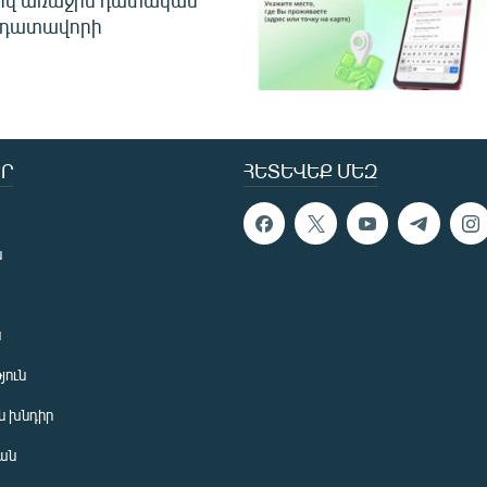
ծով առաջին դատական
 դատավորի
Ր
ՀԵՏԵՎԵՔ ՄԵԶ
ն
ն
յուն
 խնդիր
ան