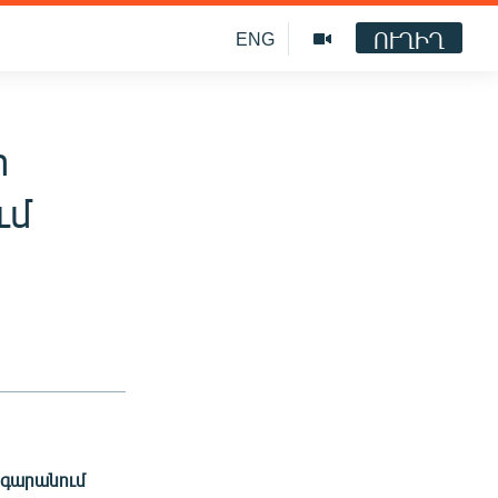
ՈՒՂԻՂ
ENG
ի
ւմ
նգարանում