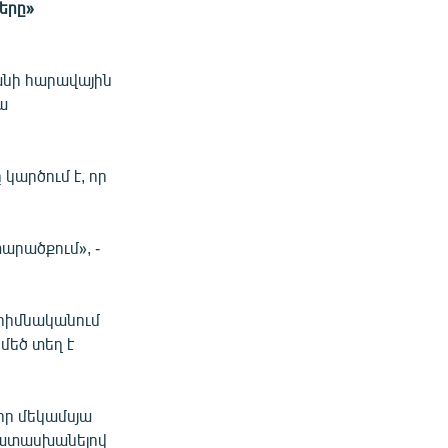
ները»
անի հարավային
ա
արծում է, որ
արածքում», -
հիմնականում
մեծ տեղ է
իր մեկամսյա
Պատասխանելով