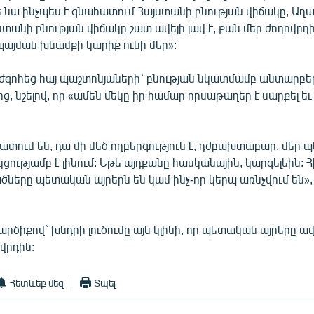
ե նա ինչպես է գնահատում Հայստանի բնության վիճակը, Աղ
ստանի բնության վիճակը շատ ավելի լավ է, քան մեր ժողովրդի
պայման խնամքի կարիք ունի մեր»:
ժգոհեց հայ պաշտոնյաների` բնության նկատմամբ անտարբե
ց, նշելով, որ «ամեն մեկը իր համար որսաթաղեր է սարքել եւ 
տում են, դա մի մեծ ողբերգություն է, դժբախտաբար, մեր
ցությամբ է լինում: Եթե այդքանը հասկանային, կարգելեին:
ծները պետական այրերն են կամ ինչ-որ կերպ առնչվում են»,
րծիքով` խնդրի լուծումը այն կլինի, որ պետական այրերը ավ
ովրդին:
Հետևեք մեզ
Տպել