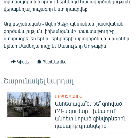
տրանսպորտի ոլորտում երկկողմ համագործակցության
ՄԻՋԱԶԳԱՅԻՆ
վերաբերյալ հուշագիր է ստորագրվել:
ՄՇԱԿՈՒՅԹ
Ադրբեջանական «ԱզերԹԱջ» պետական լրատվական
ՍՊՈՐՏ
գործակալության փոխանցմամբ` փաստաթուղթը
ստորագրել են երկու երկրների արտգործնախարարներ
ՄԵԿՆԱԲԱՆՈՒԹՅՈՒՆ
Էլմար Մամեդյարովը եւ Մանուչեհր Մոթաքին:
ՏՏ ԵՒ ԻՆՏԵՐՆԵՏ
ԿՈՐՈՆԱՎԻՐՈՒՍ
Կիսվել
Հետևեք մեզ
ԱՐԽԻՎ
Շարունակել կարդալ
ՏԵՍԱՆՅՈՒԹԵՐ
ԲԱՆԱՎԵՃ
ՄԻՋԱԶԳԱՅԻՆ
Անհետացա՞ծ, թե՞ զոհված․
ՁԳՏԵԼՈՎ ԼԱՎԱԳՈՒՅՆԻՆ
ՌԴ-ն գումար է խնայում՝
ՓՈԴՔԱՍԹ
անհետ կորած զինվորներին
դասալիք գրանցելով
Հայերեն