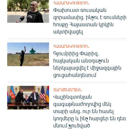
ՀԱՍԱՐԱԿՈՒԹՅՈՒՆ
English
Փախուստ ռուսական
Русский
զորամասից. ինչու է ռուսների
հոսքը Հայաստան կրկին
ակտիվացել
ՀԵՏԵՎԵՔ ՄԵԶ
ՀԱՍԱՐԱԿՈՒԹՅՈՒՆ
Գյումրիից Փարիզ․
հայկական անօդաչուն
ներկայացվել է միջազգային
«Ազատության» բոլոր կայքերը
ցուցահանդեսում
ՏԱՐԱԾԱՇՐՋԱՆ
Վաշինգտոնյան
գագաթնաժողովից մեկ
տարի անց. ուր են հասել
կողմերը և ինչ հարցեր են դեռ
մնում չլուծված