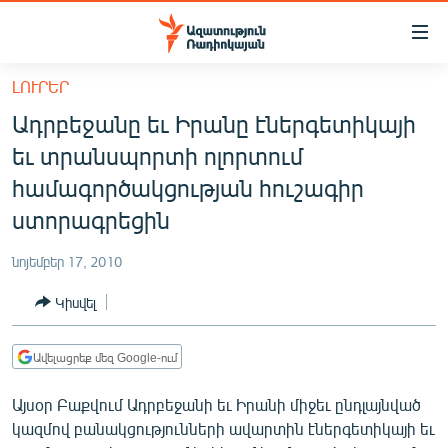
Մատչելիության
հղումներ
Անցնել
ԼՈՒՐԵՐ
հիմնական
ԱԶԱՏՈՒԹՅՈՒՆ TV
Ադրբեջանը եւ Իրանը էներգետիկայի
բովանդակությանը
ՀԱՅԱՍՏԱՆ
Անցնել
եւ տրանսպորտի ոլորտում
հիմնական
ՔԱՂԱՔԱԿԱՆ
համագործակցության հուշագիր
մենյուին
ԸՆՏՐՈՒԹՅՈՒՆՆԵՐ 2026
ստորագրեցին
Որոնում
ԻՐԱՎՈՒՆՔ
նոյեմբեր 17, 2010
ՀԱՍԱՐԱԿՈՒԹՅՈՒՆ
Կիսվել
ՏՆՏԵՍՈՒԹՅՈՒՆ
ՂԱՐԱԲԱՂ
Ավելացրեք մեզ Google-ում
ՊԱՏԵՐԱԶՄԻ 6 ՇԱԲԱԹՆԵՐԸ
Այսօր Բաքվում Ադրբեջանի եւ Իրանի միջեւ ընդլայնված
կազմով բանակցությունների ավարտին էներգետիկայի եւ
ՏԱՐԱԾԱՇՐՋԱՆ