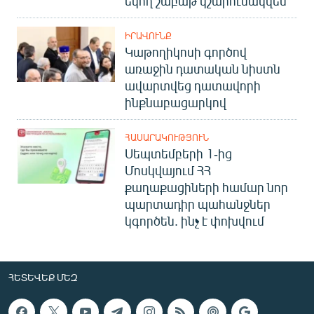
եկող շաբաթ կշարունակվեն
ԻՐԱՎՈՒՆՔ
Կաթողիկոսի գործով
առաջին դատական նիստն
ավարտվեց դատավորի
ինքնաբացարկով
ՀԱՍԱՐԱԿՈՒԹՅՈՒՆ
Սեպտեմբերի 1-ից
Մոսկվայում ՀՀ
քաղաքացիների համար նոր
պարտադիր պահանջներ
կգործեն. ինչ է փոխվում
ՀԵՏԵՎԵՔ ՄԵԶ