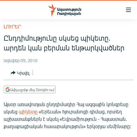
Մատչելիության
հղումներ
Անցնել
ԼՈՒՐԵՐ
հիմնական
ԱԶԱՏՈՒԹՅՈՒՆ TV
Ընդդիմությունը սկսեց պիկետը.
բովանդակությանը
ՀԱՅԱՍՏԱՆ
Անցնել
արդեն կան բերման ենթարկվածներ
հիմնական
ՔԱՂԱՔԱԿԱՆ
մենյուին
նոյեմբեր 09, 2010
ԸՆՏՐՈՒԹՅՈՒՆՆԵՐ 2026
Որոնում
Կիսվել
ԻՐԱՎՈՒՆՔ
ՀԱՍԱՐԱԿՈՒԹՅՈՒՆ
Ավելացրեք մեզ Google-ում
ՏՆՏԵՍՈՒԹՅՈՒՆ
Այսօր առավոտյան ընդդիմադիր Հայ ազգային կոնգրեսը
ՂԱՐԱԲԱՂ
սկսեց
պիկետը
«Երեւան» հյուրանոցի դիմաց, որտեղ
աշխատանքներն է սկսել «Եվրամիություն - Հայաստան.
ՊԱՏԵՐԱԶՄԻ 6 ՇԱԲԱԹՆԵՐԸ
քաղաքացիական հասարակություն» երկօրյա սեմինարը:
ՏԱՐԱԾԱՇՐՋԱՆ