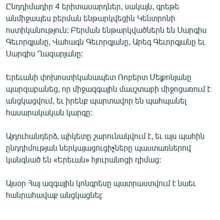
Ընդդիմադիր 4 երիտասարդներ, սակայն, գրեթե
ՄԻՋԱԶԳԱՅԻՆ
անմիջապես բերման ենթարկվեցին Կենտրոնի
ՄՇԱԿՈՒՅԹ
ոստիկանություն: Բերման ենթարկվածներն են Սարգիս
Գեւորգյանը, Վահագն Գեւորգյանը, Արեգ Գեւորգյանը եւ
ՍՊՈՐՏ
Սարգիս Ղազարյանը:
ՄԵԿՆԱԲԱՆՈՒԹՅՈՒՆ
Երեւանի փոխոստիկանապետ Ռոբերտ Մելքոնյանը
ՏՏ ԵՒ ԻՆՏԵՐՆԵՏ
պարզաբանեց, որ միջազգային մասշտաբի միջոցառում է
ԿՈՐՈՆԱՎԻՐՈՒՍ
անցկացվում, եւ իրենք պարտավոր են պահպանել
հասարակական կարգը:
ԱՐԽԻՎ
ՏԵՍԱՆՅՈՒԹԵՐ
Այդուհանդերձ, պիկետը շարունակվում է, եւ այս պահին
ընդդիմության ներկայացուցիչները պաստառներով
ԲԱՆԱՎԵՃ
կանգնած են «Երեւան» հյուրանոցի դիմաց:
ՁԳՏԵԼՈՎ ԼԱՎԱԳՈՒՅՆԻՆ
Այսօր Հայ ազգային կոնգրեսը պատրաստվում է նաեւ
ՓՈԴՔԱՍԹ
հանրահավաք անցկացնել:
Հայերեն