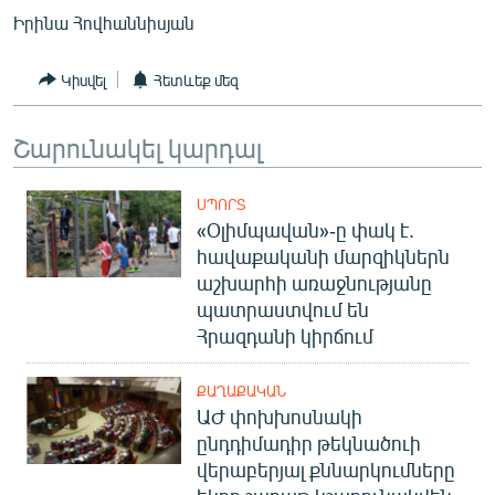
English
Իրինա Հովհաննիսյան
Русский
Կիսվել
Հետևեք մեզ
ՀԵՏԵՎԵՔ ՄԵԶ
Շարունակել կարդալ
ՍՊՈՐՏ
«Օլիմպավան»-ը փակ է.
հավաքականի մարզիկներն
«Ազատության» բոլոր կայքերը
աշխարհի առաջնությանը
պատրաստվում են
Հրազդանի կիրճում
ՔԱՂԱՔԱԿԱՆ
ԱԺ փոխխոսնակի
ընդդիմադիր թեկնածուի
վերաբերյալ քննարկումները