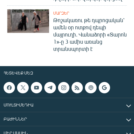
ՄԱՐԶԵՐ
Թոշակառու թե դպրոցական՝
ամեն օր ոտքով դեպի
մայրուղի. Վանաձորի «Տարոն
1»-ը 3 ամիս առանց
տրանսպորտի է
ՀԵՏԵՎԵՔ ՄԵԶ
ՄՈՒԼՏԻՄԵԴԻԱ
ԲԱԺԻՆՆԵՐ
ՄԵՐ ՄԱՍԻՆ