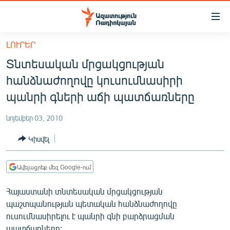
Մատչելիության
հղումներ
Անցնել
ԼՈՒՐԵՐ
հիմնական
ԱԶԱՏՈՒԹՅՈՒՆ TV
Տնտեսական մրցակցության
բովանդակությանը
ՀԱՅԱՍՏԱՆ
Անցնել
հանձնաժողովը կուսումնասիրի
հիմնական
ՔԱՂԱՔԱԿԱՆ
պանրի գների աճի պատճառները
մենյուին
ԸՆՏՐՈՒԹՅՈՒՆՆԵՐ 2026
Որոնում
նոյեմբեր 03, 2010
ԻՐԱՎՈՒՆՔ
Կիսվել
ՀԱՍԱՐԱԿՈՒԹՅՈՒՆ
ՏՆՏԵՍՈՒԹՅՈՒՆ
Ավելացրեք մեզ Google-ում
ՂԱՐԱԲԱՂ
Հայաստանի տնտեսական մրցակցության
ՊԱՏԵՐԱԶՄԻ 6 ՇԱԲԱԹՆԵՐԸ
պաշտպանության պետական հանձնաժողովը
ուսումնասիրելու է պանրի գնի բարձրացման
ՏԱՐԱԾԱՇՐՋԱՆ
պատճառները: