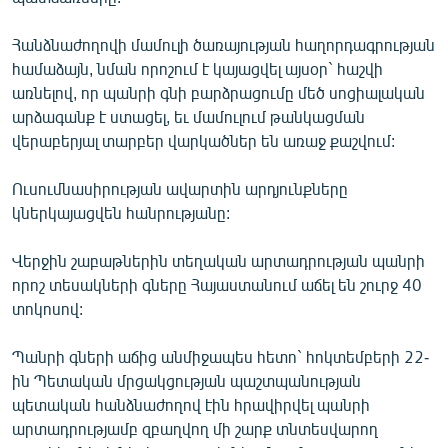
ՄԻՋԱԶԳԱՅԻՆ
Հանձնաժողովի մամուլի ծառայության հաղորդագրության
ՄՇԱԿՈՒՅԹ
համաձայն, նման որոշում է կայացվել այսօր` հաշվի
ՍՊՈՐՏ
առնելով, որ պանրի գնի բարձրացումը մեծ սոցիալական
արձագանք է ստացել, եւ մամուլում թանկացման
ՄԵԿՆԱԲԱՆՈՒԹՅՈՒՆ
վերաբերյալ տարբեր վարկածներ են առաջ քաշվում:
ՏՏ ԵՒ ԻՆՏԵՐՆԵՏ
Ուսումնասիրության ավարտին արդյունքները
ԿՈՐՈՆԱՎԻՐՈՒՍ
կներկայացվեն հանրությանը:
ԱՐԽԻՎ
Վերջին շաբաթներին տեղական արտադրության պանրի
ՏԵՍԱՆՅՈՒԹԵՐ
որոշ տեսակների գները Հայաստանում աճել են շուրջ 40
ԲԱՆԱՎԵՃ
տոկոսով:
ՁԳՏԵԼՈՎ ԼԱՎԱԳՈՒՅՆԻՆ
Պանրի գների աճից անմիջապես հետո` հոկտեմբերի 22-
ՓՈԴՔԱՍԹ
ին Պետական մրցակցության պաշտպանության
պետական հանձնաժողով էին հրավիրվել պանրի
արտադրությամբ զբաղվող մի շարք տնտեսվարող
Հայերեն