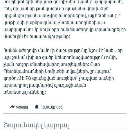
սուբյեկտների ներկայացուցիչներ: Նրանք պարզաբանել
English
էին, որ պանրի թանկացումը պայմանավորված չէ
մրցակցությանն առնչվող խնդիրներով, այլ հետեւանք է
Русский
կաթի գնի բարձրացման: Տնտեսվարողների այս
պարզաբանումը նույն օրը հանձնաժողովը տրամադրել էր
ՀԵՏԵՎԵՔ ՄԵԶ
մամուլին եւ հասարակությանը:
Հանձնաժողովի մամուլի ծառայությունը նշում է նաեւ, որ
այս շուկան խիստ ցածր կենտրոնացվածություն ունի,
չկան խոշոր տնտեսվարող սուբյեկտներ: Ըստ
«Ազատության» բոլոր կայքերը
Պետեկամուտների կոմիտեի տվյալների, շուկայում
գործում է 78 գրանցված սուբյեկտ` չհաշված պանիր
արտադրող բազմաթիվ գյուղացիական
տնտեսությունները:
Կիսվել
Հետևեք մեզ
Շարունակել կարդալ