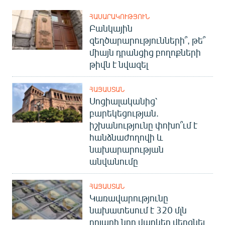
ՀԱՍԱՐԱԿՈՒԹՅՈՒՆ
Բանկային
զեղծարարությունների՞, թե՞
միայն դրանցից բողոքների
թիվն է նվազել
ՀԱՅԱՍՏԱՆ
Սոցիալականից՝
բարեկեցության.
իշխանությունը փոխո՞ւմ է
հանձնաժողովի և
նախարարության
անվանումը
ՀԱՅԱՍՏԱՆ
Կառավարությունը
նախատեսում է 320 մլն
դոլարի նոր վարկեր վերցնել