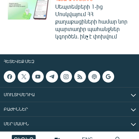
Սեպտեմբերի 1-ից
Մոսկվայում ՀՀ
քաղաքացիների համար նոր
պարտադիր պահանջներ
կգործեն. ինչ է փոխվում
ՀԵՏԵՎԵՔ ՄԵԶ
ՄՈՒԼՏԻՄԵԴԻԱ
ԲԱԺԻՆՆԵՐ
ՄԵՐ ՄԱՍԻՆ
«Ազատ Եվրոպա/Ազատություն» ռադիոկայան © 2026