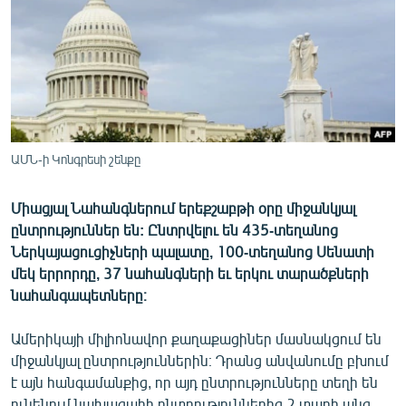
ՄԻՋԱԶԳԱՅԻՆ
ՄՇԱԿՈՒՅԹ
ՍՊՈՐՏ
ՄԵԿՆԱԲԱՆՈՒԹՅՈՒՆ
ՏՏ ԵՒ ԻՆՏԵՐՆԵՏ
ԱՄՆ-ի Կոնգրեսի շենքը
ԿՈՐՈՆԱՎԻՐՈՒՍ
Միացյալ Նահանգներում երեքշաբթի օրը միջանկյալ
ԱՐԽԻՎ
ընտրություններ են: Ընտրվելու են 435-տեղանոց
ՏԵՍԱՆՅՈՒԹԵՐ
Ներկայացուցիչների պալատը, 100-տեղանոց Սենատի
մեկ երրորդը, 37 նահանգների եւ երկու տարածքների
ԲԱՆԱՎԵՃ
նահանգապետները։
ՁԳՏԵԼՈՎ ԼԱՎԱԳՈՒՅՆԻՆ
Ամերիկայի միլիոնավոր քաղաքացիներ մասնակցում են
ՓՈԴՔԱՍԹ
միջանկյալ ընտրություններին։ Դրանց անվանումը բխում
է այն հանգամանքից, որ այդ ընտրությունները տեղի են
Հայերեն
ունենում նախագահի ընտրություններից 2 տարի անց,