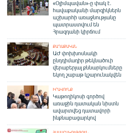
«Օլիմպավան»-ը փակ է.
հավաքականի մարզիկներն
աշխարհի առաջնությանը
պատրաստվում են
Հրազդանի կիրճում
ՔԱՂԱՔԱԿԱՆ
ԱԺ փոխխոսնակի
ընդդիմադիր թեկնածուի
վերաբերյալ քննարկումները
եկող շաբաթ կշարունակվեն
ԻՐԱՎՈՒՆՔ
Կաթողիկոսի գործով
առաջին դատական նիստն
ավարտվեց դատավորի
ինքնաբացարկով
ՀԱՍԱՐԱԿՈՒԹՅՈՒՆ