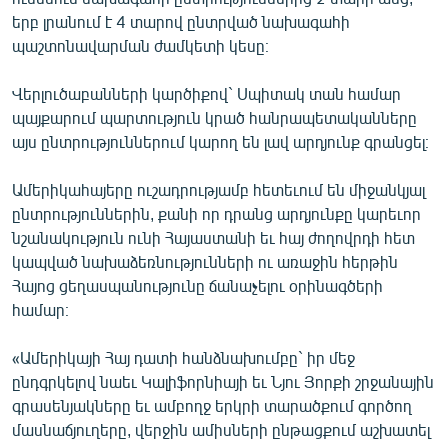
English
երբ լրանում է 4 տարով ընտրված նախագահի
պաշտոնավարման ժամկետի կեսը։
Русский
Վերլուծաբանների կարծիքով` Սպիտակ տան համար
ՀԵՏԵՎԵՔ ՄԵԶ
պայքարում պարտություն կրած հանրապետականները
այս ընտրություններում կարող են լավ արդյունք գրանցել։
Ամերիկահայերը ուշադրությամբ հետեւում են միջանկյալ
ընտրություններին, քանի որ դրանց արդյունքը կարեւոր
նշանակություն ունի Հայաստանի եւ հայ ժողովրդի հետ
«Ազատության» բոլոր կայքերը
կապված նախաձեռնությունների ու առաջին հերթին
Հայոց ցեղասպանությունը ճանաչելու օրինագծերի
համար։
«Ամերիկայի Հայ դատի հանձնախումբը` իր մեջ
ընդգրկելով նաեւ Կալիֆորնիայի եւ Նյու Յորքի շրջանային
գրասենյակները եւ ամբողջ երկրի տարածքում գործող
մասնաճյուղերը, վերջին ամիսների ընթացքում աշխատել