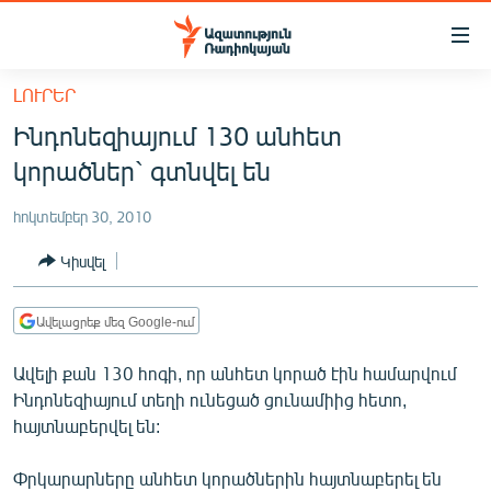
Մատչելիության
հղումներ
Անցնել
ԼՈՒՐԵՐ
հիմնական
ԱԶԱՏՈՒԹՅՈՒՆ TV
Ինդոնեզիայում 130 անհետ
բովանդակությանը
ՀԱՅԱՍՏԱՆ
Անցնել
կորածներ` գտնվել են
հիմնական
ՔԱՂԱՔԱԿԱՆ
մենյուին
հոկտեմբեր 30, 2010
ԸՆՏՐՈՒԹՅՈՒՆՆԵՐ 2026
Որոնում
Կիսվել
ԻՐԱՎՈՒՆՔ
ՀԱՍԱՐԱԿՈՒԹՅՈՒՆ
Ավելացրեք մեզ Google-ում
ՏՆՏԵՍՈՒԹՅՈՒՆ
Ավելի քան 130 հոգի, որ անհետ կորած էին համարվում
ՂԱՐԱԲԱՂ
Ինդոնեզիայում տեղի ունեցած ցունամիից հետո,
հայտնաբերվել են:
ՊԱՏԵՐԱԶՄԻ 6 ՇԱԲԱԹՆԵՐԸ
ՏԱՐԱԾԱՇՐՋԱՆ
Փրկարարները անհետ կորածներին հայտնաբերել են