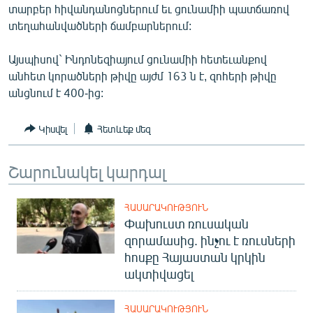
տարբեր հիվանդանոցներում եւ ցունամիի պատճառով
ՄԻՋԱԶԳԱՅԻՆ
տեղահանվածների ճամբարներում:
ՄՇԱԿՈՒՅԹ
Այսպիսով` Ինդոնեզիայում ցունամիի հետեւանքով
ՍՊՈՐՏ
անհետ կորածների թիվը այժմ 163 ն է, զոհերի թիվը
ՄԵԿՆԱԲԱՆՈՒԹՅՈՒՆ
անցնում է 400-ից:
ՏՏ ԵՒ ԻՆՏԵՐՆԵՏ
Կիսվել
Հետևեք մեզ
ԿՈՐՈՆԱՎԻՐՈՒՍ
ԱՐԽԻՎ
Շարունակել կարդալ
ՏԵՍԱՆՅՈՒԹԵՐ
ՀԱՍԱՐԱԿՈՒԹՅՈՒՆ
ԲԱՆԱՎԵՃ
Փախուստ ռուսական
ՁԳՏԵԼՈՎ ԼԱՎԱԳՈՒՅՆԻՆ
զորամասից. ինչու է ռուսների
հոսքը Հայաստան կրկին
ՓՈԴՔԱՍԹ
ակտիվացել
Հայերեն
ՀԱՍԱՐԱԿՈՒԹՅՈՒՆ