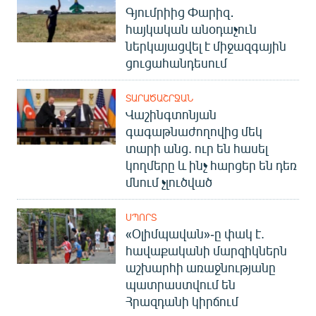
Գյումրիից Փարիզ․
English
հայկական անօդաչուն
Русский
ներկայացվել է միջազգային
ցուցահանդեսում
ՀԵՏԵՎԵՔ ՄԵԶ
ՏԱՐԱԾԱՇՐՋԱՆ
Վաշինգտոնյան
գագաթնաժողովից մեկ
տարի անց. ուր են հասել
կողմերը և ինչ հարցեր են դեռ
«Ազատության» բոլոր կայքերը
մնում չլուծված
ՍՊՈՐՏ
«Օլիմպավան»-ը փակ է.
հավաքականի մարզիկներն
աշխարհի առաջնությանը
պատրաստվում են
Հրազդանի կիրճում