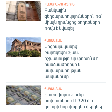
English
ՀԱՍԱՐԱԿՈՒԹՅՈՒՆ
Բանկային
Русский
զեղծարարությունների՞, թե՞
միայն դրանցից բողոքների
ՀԵՏԵՎԵՔ ՄԵԶ
թիվն է նվազել
ՀԱՅԱՍՏԱՆ
Սոցիալականից՝
բարեկեցության.
իշխանությունը փոխո՞ւմ է
«Ազատության» բոլոր կայքերը
հանձնաժողովի և
նախարարության
անվանումը
ՀԱՅԱՍՏԱՆ
Կառավարությունը
նախատեսում է 320 մլն
դոլարի նոր վարկեր վերցնել