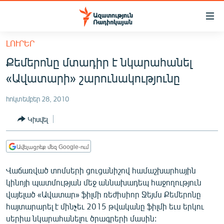
Մատչելիության
հղումներ
Անցնել
ԼՈՒՐԵՐ
հիմնական
ԱԶԱՏՈՒԹՅՈՒՆ TV
Քեմերոնը մտադիր է նկարահանել
բովանդակությանը
ՀԱՅԱՍՏԱՆ
Անցնել
«Ավատարի» շարունակությունը
հիմնական
ՔԱՂԱՔԱԿԱՆ
մենյուին
հոկտեմբեր 28, 2010
ԸՆՏՐՈՒԹՅՈՒՆՆԵՐ 2026
Որոնում
Կիսվել
ԻՐԱՎՈՒՆՔ
ՀԱՍԱՐԱԿՈՒԹՅՈՒՆ
Ավելացրեք մեզ Google-ում
ՏՆՏԵՍՈՒԹՅՈՒՆ
Վաճառված տոմսերի ցուցանիշով համաշխարհային
ՂԱՐԱԲԱՂ
կինոյի պատմության մեջ աննախադեպ հաջողություն
վայելած «Ավատար» ֆիլմի ռեժիսիոր Ջեյմս Քեմերոնը
ՊԱՏԵՐԱԶՄԻ 6 ՇԱԲԱԹՆԵՐԸ
հայտարարել է մինչեւ 2015 թվականը ֆիլմի եւս երկու
ՏԱՐԱԾԱՇՐՋԱՆ
սերիա նկարահանելու ծրագրերի մասին: