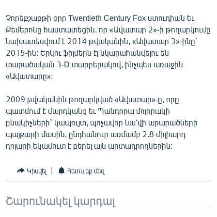
ՄԻՋԱԶԳԱՅԻՆ
Չորեքշաբթի օրը Twentieth Century Fox ստուդիան եւ
ՄՇԱԿՈՒՅԹ
Քեմերոնը հաստատեցին, որ «Ավատար 2»-ի թողարկումը
նախատեսվում է 2014 թվականին, «Ավատար 3»-ինը`
ՍՊՈՐՏ
2015-ին: Երկու ֆիլմերն էլ նկարահանվելու են
ՄԵԿՆԱԲԱՆՈՒԹՅՈՒՆ
տարածական 3-D տարբերակով, ինչպես առաջին
«Ավատարը»:
ՏՏ ԵՒ ԻՆՏԵՐՆԵՏ
ԿՈՐՈՆԱՎԻՐՈՒՍ
2009 թվականին թողարկված «Ավատար»-ը, որը
պատմում է մարդկանց եւ Պանդորա մոլորակի
ԱՐԽԻՎ
բնակիչների` կապույտ, պոչավոր նա՛վի արարածների
ՏԵՍԱՆՅՈՒԹԵՐ
պայքարի մասին, ընդհանուր առմամբ 2.8 միլիարդ
դոլարի եկամուտ է բերել այն արտադրողներին:
ԲԱՆԱՎԵՃ
ՁԳՏԵԼՈՎ ԼԱՎԱԳՈՒՅՆԻՆ
Կիսվել
Հետևեք մեզ
ՓՈԴՔԱՍԹ
Շարունակել կարդալ
Հայերեն