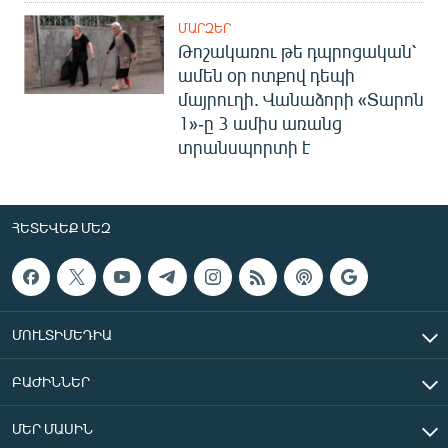
ՄԱՐԶԵՐ
Թոշակառու թե դպրոցական՝
ամեն օր ոտքով դեպի
մայրուղի. Վանաձորի «Տարոն
1»-ը 3 ամիս առանց
տրանսպորտի է
ՀԵՏԵՎԵՔ ՄԵԶ
ՄՈՒԼՏԻՄԵԴԻԱ
ԲԱԺԻՆՆԵՐ
ՄԵՐ ՄԱՍԻՆ