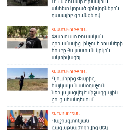
ՌԴ-ն գումար է խնայում՝
անհետ կորած զինվորներին
դասալիք գրանցելով
ՀԱՍԱՐԱԿՈՒԹՅՈՒՆ
Փախուստ ռուսական
զորամասից. ինչու է ռուսների
հոսքը Հայաստան կրկին
ակտիվացել
ՀԱՍԱՐԱԿՈՒԹՅՈՒՆ
Գյումրիից Փարիզ․
հայկական անօդաչուն
ներկայացվել է միջազգային
ցուցահանդեսում
ՏԱՐԱԾԱՇՐՋԱՆ
Վաշինգտոնյան
գագաթնաժողովից մեկ