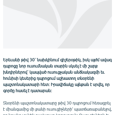
ՄԻՋԱԶԳԱՅԻՆ
ՄՇԱԿՈՒՅԹ
ՍՊՈՐՏ
ՄԵԿՆԱԲԱՆՈՒԹՅՈՒՆ
ՏՏ ԵՒ ԻՆՏԵՐՆԵՏ
ԿՈՐՈՆԱՎԻՐՈՒՍ
Երեւանի թիվ 30` նախկինում գիշերօթիկ, իսկ այժմ ավագ
ԱՐԽԻՎ
դպրոցը նոր ուսումնական տարին սկսել է մի շարք
ՏԵՍԱՆՅՈՒԹԵՐ
խնդիրներով` կապված ուսուցչական անձնակազմի եւ
հունիսի կեսերից դպրոցում աշխատող տնօրենի
ԲԱՆԱՎԵՃ
պաշտոնակատարի հետ: Իրավիճակը այնքան է սրվել, որ
ՁԳՏԵԼՈՎ ԼԱՎԱԳՈՒՅՆԻՆ
գործը հասել է դատարան:
ՓՈԴՔԱՍԹ
Տնօրենի պաշտոնակատարը թիվ 30 դպրոցում հեռացրել
է միանգամից մի քանի ուսուցիչների՝ պատճառաբանելով,
Հայերեն