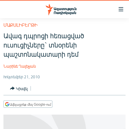
Մատչելիության
հղումներ
Անցնել
ՄԱՔՍԼԻԲԵՐԹԻ
հիմնական
ԱԶԱՏՈՒԹՅՈՒՆ TV
Ավագ դպրոցի հեռացված
բովանդակությանը
ՀԱՅԱՍՏԱՆ
Անցնել
ուսուցիչները` տնօրենի
հիմնական
ՔԱՂԱՔԱԿԱՆ
պաշտոնակատարի դեմ
մենյուին
ԸՆՏՐՈՒԹՅՈՒՆՆԵՐ 2026
Որոնում
Նարինե Ղալեչյան
ԻՐԱՎՈՒՆՔ
հոկտեմբեր 21, 2010
ՀԱՍԱՐԱԿՈՒԹՅՈՒՆ
Կիսվել
ՏՆՏԵՍՈՒԹՅՈՒՆ
ՂԱՐԱԲԱՂ
Ավելացրեք մեզ Google-ում
ՊԱՏԵՐԱԶՄԻ 6 ՇԱԲԱԹՆԵՐԸ
ՏԱՐԱԾԱՇՐՋԱՆ