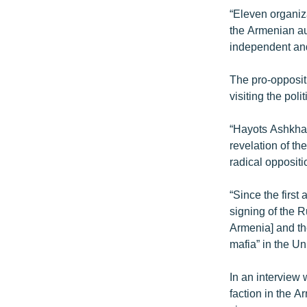
ՄԻՋԱԶԳԱՅԻՆ
“Eleven organiz
ՄՇԱԿՈՒՅԹ
the Armenian aut
independent and
ՍՊՈՐՏ
ՄԵԿՆԱԲԱՆՈՒԹՅՈՒՆ
The pro-opposit
visiting the pol
ՏՏ ԵՒ ԻՆՏԵՐՆԵՏ
ԿՈՐՈՆԱՎԻՐՈՒՍ
“Hayots Ashkhar”
revelation of th
ԱՐԽԻՎ
radical oppositi
ՏԵՍԱՆՅՈՒԹԵՐ
“Since the first
ԲԱՆԱՎԵՃ
signing of the 
ՁԳՏԵԼՈՎ ԼԱՎԱԳՈՒՅՆԻՆ
Armenia] and the
mafia” in the Un
ՓՈԴՔԱՍԹ
In an interview 
faction in the A