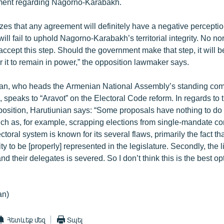
ment regarding Nagorno-Karabakh.
izes that any agreement will definitely have a negative percepti
ill fail to uphold Nagorno-Karabakh’s territorial integrity. No nor
accept this step. Should the government make that step, it will b
r it to remain in power,” the opposition lawmaker says.
an, who heads the Armenian National Assembly’s standing com
s, speaks to “Aravot” on the Electoral Code reform. In regards to
osition, Harutiunian says: “Some proposals have nothing to do 
h as, for example, scrapping elections from single-mandate co
electoral system is known for its several flaws, primarily the fact t
ty to be [properly] represented in the legislature. Secondly, the
nd their delegates is severed. So I don’t think this is the best opt
an)
Հետևեք մեզ
Տպել