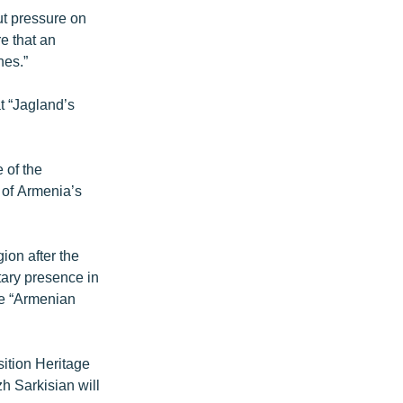
ut pressure on
e that an
hes.”
t “Jagland’s
 of the
” of Armenia’s
gion after the
tary presence in
the “Armenian
sition Heritage
zh Sarkisian will