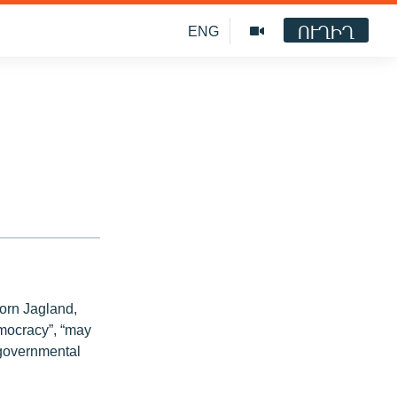
ՈՒՂԻՂ
ENG
orn Jagland,
emocracy”, “may
n-governmental