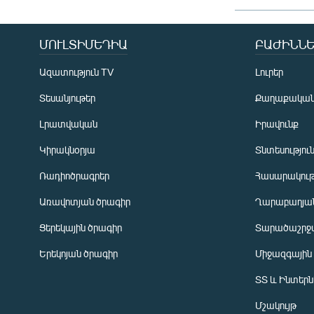
ՄՈՒԼՏԻՄԵԴԻԱ
ԲԱԺԻՆՆԵ
Ազատություն TV
Լուրեր
Տեսանյութեր
Քաղաքակա
Լրատվական
Իրավունք
Կիրակնօրյա
Տնտեսությու
Ռադիոծրագրեր
Հասարակութ
Առավոտյան ծրագիր
Ղարաբաղյան
Ցերեկային ծրագիր
Տարածաշրջ
Հայերեն
Երեկոյան ծրագիր
Միջազգային
English
ՏՏ և Ինտեր
Русский
Մշակույթ