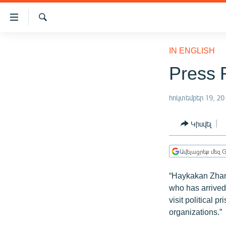
Մատչելիության
հղումներ
Որոնում
Անցնել
ԱԶԱՏՈՒԹՅՈՒՆ TV
հիմնական
IN ENGLISH
բովանդակությանը
ՀԱՅԱՍՏԱՆ
Press 
Անցնել
ՔԱՂԱՔԱԿԱՆ
հիմնական
մենյուին
հոկտեմբեր 19, 20
ԸՆՏՐՈՒԹՅՈՒՆՆԵՐ 2026
Որոնում
ԻՐԱՎՈՒՆՔ
Կիսվել
ՀԱՍԱՐԱԿՈՒԹՅՈՒՆ
Ավելացրեք մեզ G
ՏՆՏԵՍՈՒԹՅՈՒՆ
ՂԱՐԱԲԱՂ
“Haykakan Zhama
who has arrived 
ՊԱՏԵՐԱԶՄԻ 6 ՇԱԲԱԹՆԵՐԸ
visit political 
ՏԱՐԱԾԱՇՐՋԱՆ
organizations.”