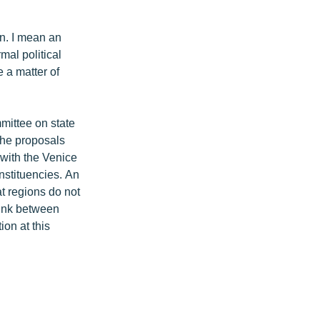
on. I mean an
mal political
e a matter of
mittee on state
 the proposals
with the Venice
nstituencies. An
hat regions do not
 link between
ion at this