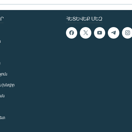
Ր
ՀԵՏԵՎԵՔ ՄԵԶ
ն
ն
յուն
 խնդիր
ան
նետ