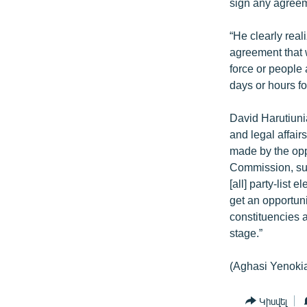
sign any agree
“He clearly real
agreement that w
force or people 
days or hours fo
David Harutiuni
and legal affair
made by the opp
Commission, suc
[all] party-list 
get an opportuni
constituencies a
stage.”
(Aghasi Yenoki
Կիսվել